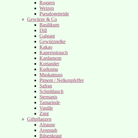
Roggen
Weizen
Pseudogetreide
Gewürze & Co
Basilikum
Dill
Galgant
Gewürznelke
Kakao
Kapernstrauch
Kardamom
Koriander
Kurkuma
Muskatnuss
Piment / Nelkenpfeffer
Safran
Schnittlauch
Sternanis
Tamarinde
Vanille
Zimt
Giftpflanzen
Alraune
Aronstab
Bilsenkraut