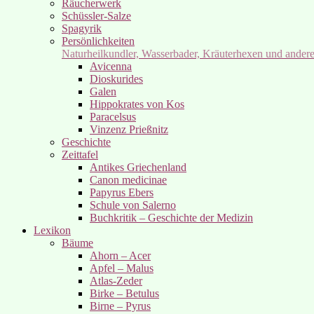
Räucherwerk
Schüssler-Salze
Spagyrik
Persönlichkeiten
Naturheilkundler, Wasserbader, Kräuterhexen und ander
Avicenna
Dioskurides
Galen
Hippokrates von Kos
Paracelsus
Vinzenz Prießnitz
Geschichte
Zeittafel
Antikes Griechenland
Canon medicinae
Papyrus Ebers
Schule von Salerno
Buchkritik – Geschichte der Medizin
Lexikon
Bäume
Ahorn – Acer
Apfel – Malus
Atlas-Zeder
Birke – Betulus
Birne – Pyrus