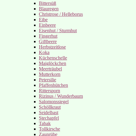
Bittersüß
Blauregen
Christrose / Helleborus
Eibe
Einbeere
Eisenhut / Sturmhut
Fingerhut
Giftbeere
Herbstzeitlose
Koka
Küchenschelle
Maiglöckchen
Meerträubel
Mutterkorn
Petersilie
Pfaffenhütchen
Rittersporn
Rizinus / Wunderbaum
Salomonssiegel
Schöllkraut
Seidelbast
Stechapfel
Tabak
Tollkirsche
Zaunrübe