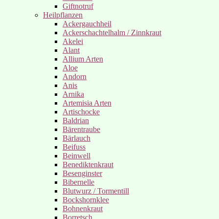
Giftnotruf
Heilpflanzen
Ackergauchheil
Ackerschachtelhalm / Zinnkraut
Akelei
Alant
Allium Arten
Aloe
Andorn
Anis
Arnika
Artemisia Arten
Artischocke
Baldrian
Bärentraube
Bärlauch
Beifuss
Beinwell
Benediktenkraut
Besenginster
Bibernelle
Blutwurz / Tormentill
Bockshornklee
Bohnenkraut
Borretsch