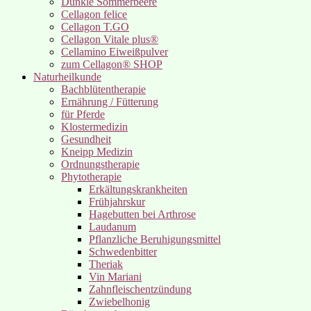
Dunkle Sommerbeere
Cellagon felice
Cellagon T.GO
Cellagon Vitale plus®
Cellamino Eiweißpulver
zum Cellagon® SHOP
Naturheilkunde
Bachblütentherapie
Ernährung / Fütterung
für Pferde
Klostermedizin
Gesundheit
Kneipp Medizin
Ordnungstherapie
Phytotherapie
Erkältungskrankheiten
Frühjahrskur
Hagebutten bei Arthrose
Laudanum
Pflanzliche Beruhigungsmittel
Schwedenbitter
Theriak
Vin Mariani
Zahnfleischentzündung
Zwiebelhonig