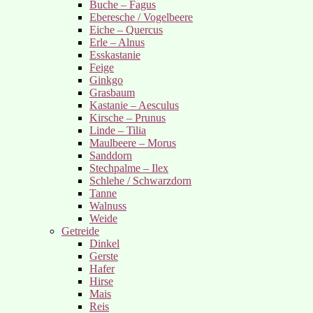
Buche – Fagus
Eberesche / Vogelbeere
Eiche – Quercus
Erle – Alnus
Esskastanie
Feige
Ginkgo
Grasbaum
Kastanie – Aesculus
Kirsche – Prunus
Linde – Tilia
Maulbeere – Morus
Sanddorn
Stechpalme – Ilex
Schlehe / Schwarzdorn
Tanne
Walnuss
Weide
Getreide
Dinkel
Gerste
Hafer
Hirse
Mais
Reis