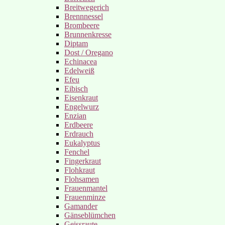
Breitwegerich
Brennnessel
Brombeere
Brunnenkresse
Diptam
Dost / Oregano
Echinacea
Edelweiß
Efeu
Eibisch
Eisenkraut
Engelwurz
Enzian
Erdbeere
Erdrauch
Eukalyptus
Fenchel
Fingerkraut
Flohkraut
Flohsamen
Frauenmantel
Frauenminze
Gamander
Gänseblümchen
Geissraute