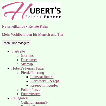
Zum
Inhalt
springen
Naturheilkunde • Renate Keim
Mehr Wohlbefinden für Mensch und Tier!
Menü und Widgets
Startseite
über uns
Disclaimer
Sitemap
Hubert’s Feines Futter
Pferdefütterung
Leinsaat füttern
Liebstöckel Rezept
Rezept mit Kupfer
Futterpflanzen
Futterzusätze
Cellagon®
Cellagon aurum®