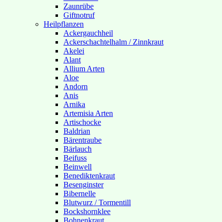
Zaunrübe
Giftnotruf
Heilpflanzen
Ackergauchheil
Ackerschachtelhalm / Zinnkraut
Akelei
Alant
Allium Arten
Aloe
Andorn
Anis
Arnika
Artemisia Arten
Artischocke
Baldrian
Bärentraube
Bärlauch
Beifuss
Beinwell
Benediktenkraut
Besenginster
Bibernelle
Blutwurz / Tormentill
Bockshornklee
Bohnenkraut