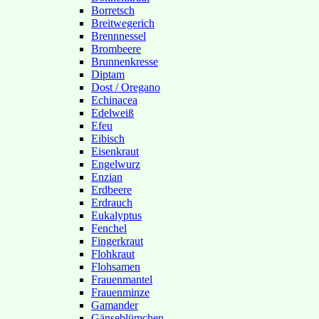
Borretsch
Breitwegerich
Brennnessel
Brombeere
Brunnenkresse
Diptam
Dost / Oregano
Echinacea
Edelweiß
Efeu
Eibisch
Eisenkraut
Engelwurz
Enzian
Erdbeere
Erdrauch
Eukalyptus
Fenchel
Fingerkraut
Flohkraut
Flohsamen
Frauenmantel
Frauenminze
Gamander
Gänseblümchen