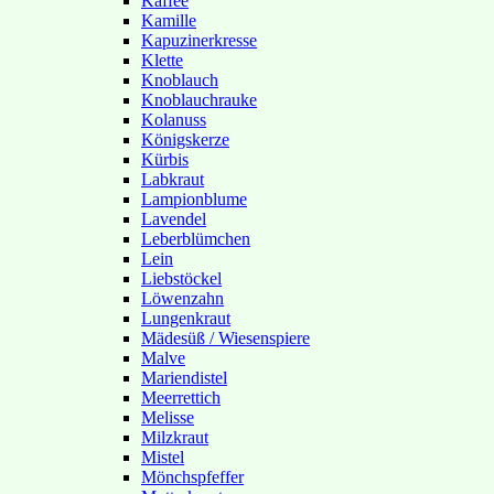
Kaffee
Kamille
Kapuzinerkresse
Klette
Knoblauch
Knoblauchrauke
Kolanuss
Königskerze
Kürbis
Labkraut
Lampionblume
Lavendel
Leberblümchen
Lein
Liebstöckel
Löwenzahn
Lungenkraut
Mädesüß / Wiesenspiere
Malve
Mariendistel
Meerrettich
Melisse
Milzkraut
Mistel
Mönchspfeffer