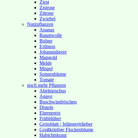
Ziest
Zistrose
Zitrone
Zwiebel
Nutzpflanzen
Ananas
Baumwolle
Bohne
Erdnuss
Johannisbeere
Mangold
Melde
Mispel
Sonnenblume
Tomate
noch mehr Pflanzen
Abelmoschus
Agave
Buschwindröschen
Disteln
Ehrenpreis
Frühblüher
Geissblatt / Jelängerjelieber
Großköpfige Flockenblume
Habichtskraut