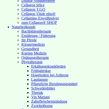
Dunkle Sommerbeere
Cellagon felice
Cellagon T.GO
Cellagon Vitale plus®
Cellamino Eiweißpulver
zum Cellagon® SHOP
Naturheilkunde
Bachblütentherapie
Ernährung / Fütterung
für Pferde
Klostermedizin
Gesundheit
Kneipp Medizin
Ordnungstherapie
Phytotherapie
Erkältungskrankheiten
Frühjahrskur
Hagebutten bei Arthrose
Laudanum
Pflanzliche Beruhigungsmittel
Schwedenbitter
Theriak
Vin Mariani
Zahnfleischentzündung
Zwiebelhonig