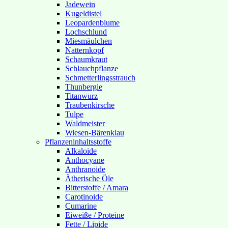
Jadewein
Kugeldistel
Leopardenblume
Lochschlund
Miesmäulchen
Natternkopf
Schaumkraut
Schlauchpflanze
Schmetterlingsstrauch
Thunbergie
Titanwurz
Traubenkirsche
Tulpe
Waldmeister
Wiesen-Bärenklau
Pflanzeninhaltsstoffe
Alkaloide
Anthocyane
Anthranoide
Ätherische Öle
Bitterstoffe / Amara
Carotinoide
Cumarine
Eiweiße / Proteine
Fette / Lipide