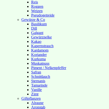
Reis
Roggen
Weizen
Pseudogetreide
Gewürze & Co
Basilikum
Dill
Galgant
Gewürznelke
Kakao
Kapernstrauch
Kardamom
Koriander
Kurkuma
Muskatnuss
Piment / Nelkenpfeffer
Safran
Schnittlauch
Sternanis
Tamarinde
Vanille
Zimt
Giftpflanzen
Alraune
Aronstab