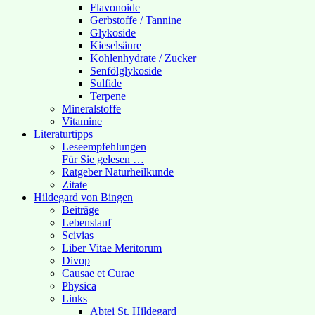
Flavonoide
Gerbstoffe / Tannine
Glykoside
Kieselsäure
Kohlenhydrate / Zucker
Senfölglykoside
Sulfide
Terpene
Mineralstoffe
Vitamine
Literaturtipps
Leseempfehlungen
Für Sie gelesen …
Ratgeber Naturheilkunde
Zitate
Hildegard von Bingen
Beiträge
Lebenslauf
Scivias
Liber Vitae Meritorum
Divop
Causae et Curae
Physica
Links
Abtei St. Hildegard