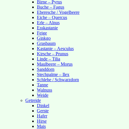
Birne – Pyrus
Buche – Fagus
Eberesche / Vogelbeere
Eiche – Quercus
Erle – Alnus
Esskastanie
Feige
Ginkgo
Grasbaum
Kastanie – Aesculus
Kirsche – Prunus
Linde – Tilia
Maulbeere – Morus
Sanddorn
Stechpalme – Ilex
Schlehe / Schwarzdorn
Tanne
Walnuss
Weide
Getreide
Dinkel
Gerste
Hafer
Hirse
Mais