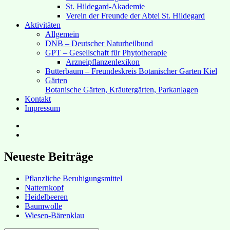
St. Hildegard-Akademie
Verein der Freunde der Abtei St. Hildegard
Aktivitäten
Allgemein
DNB – Deutscher Naturheilbund
GPT – Gesellschaft für Phytotherapie
Arzneipflanzenlexikon
Butterbaum – Freundeskreis Botanischer Garten Kiel
Gärten
Botanische Gärten, Kräutergärten, Parkanlagen
Kontakt
Impressum
Hubert’s
bei
Hubert’s
Facebook
bei
Instagram
Neueste Beiträge
Pflanzliche Beruhigungsmittel
Natternkopf
Heidelbeeren
Baumwolle
Wiesen-Bärenklau