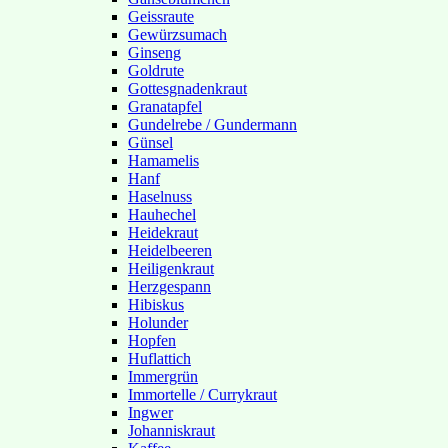
Geissraute
Gewürzsumach
Ginseng
Goldrute
Gottesgnadenkraut
Granatapfel
Gundelrebe / Gundermann
Günsel
Hamamelis
Hanf
Haselnuss
Hauhechel
Heidekraut
Heidelbeeren
Heiligenkraut
Herzgespann
Hibiskus
Holunder
Hopfen
Huflattich
Immergrün
Immortelle / Currykraut
Ingwer
Johanniskraut