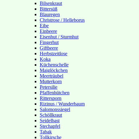
Bilsenkraut
Bittersüß
Blauregen
Christrose / Helleborus
Eibe
Einbeere
Eisenhut / Sturmhut
Fingerhut
Giftbeere
Herbstzeitlose
Koka
Küchenschelle
Maiglöckchen
Meerträubel
Mutterkorn
Petersilie
Pfaffenhütchen
Rittersporn
Rizinus / Wunderbaum
Salomonssiegel
Schöllkraut
Seidelbast
Stechapfel
Tabak
Tollkirsche