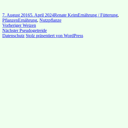
Veröffentlicht
Autor
Kategorien
7. August 2016
5. April 2024
Renate Keim
Ernährung / Fütterung
,
am
Schlagwörter
Pflanzen
Ernährung
,
Nutzpflanze
Beitragsnavigation
Vorheriger
Vorheriger
Weizen
Nächster
Beitrag:
Nächster
Pseudogetreide
Beitrag:
Datenschutz
Stolz präsentiert von WordPress