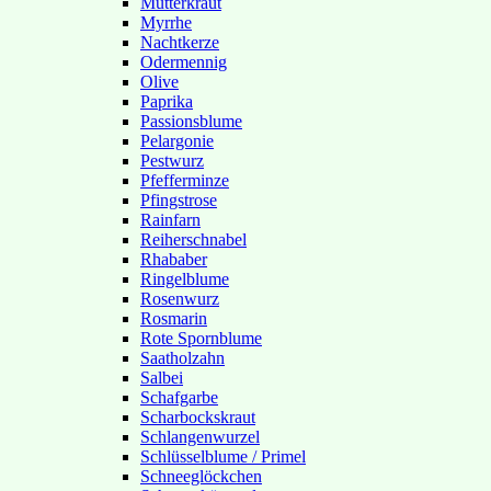
Mutterkraut
Myrrhe
Nachtkerze
Odermennig
Olive
Paprika
Passionsblume
Pelargonie
Pestwurz
Pfefferminze
Pfingstrose
Rainfarn
Reiherschnabel
Rhababer
Ringelblume
Rosenwurz
Rosmarin
Rote Spornblume
Saatholzahn
Salbei
Schafgarbe
Scharbockskraut
Schlangenwurzel
Schlüsselblume / Primel
Schneeglöckchen