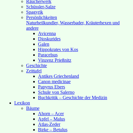
Räucherwerk
Schüssler-Salze
Spagyrik
Persönlichkeiten
Naturheilkundler, Wasserbader, Kräuterhexen und
andere
Avicenna
Dioskurides
Galen
Hippokrates von Kos
Paracelsus
Vinzenz Prießnitz
Geschichte
Zeittafel
Antikes Griechenland
Canon medicinae
Papyrus Ebers
Schule von Salerno
Buchkritik – Geschichte der Medizin
Lexikon
Bäume
Ahorn – Acer
Apfel – Malus
Atlas-Zeder
Birke – Betulus