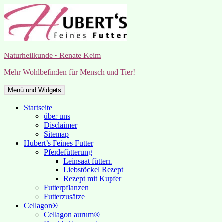
Zum
Inhalt
springen
Naturheilkunde • Renate Keim
Mehr Wohlbefinden für Mensch und Tier!
Menü und Widgets
Startseite
über uns
Disclaimer
Sitemap
Hubert’s Feines Futter
Pferdefütterung
Leinsaat füttern
Liebstöckel Rezept
Rezept mit Kupfer
Futterpflanzen
Futterzusätze
Cellagon®
Cellagon aurum®