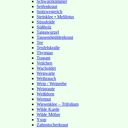
Schwarzkümmel
Seifenkraut
Spitzwegerich
Steinklee • Melilotus
Süssdolde
Süßholz
Taigawurzel
Tausendgüldenkraut
Tee
Teufelskralle
Thymian
Tragant
Veilchen
Wacholder
Wegwarte
Weihrauch
Wein / Weinrebe
Weinraute
Weißdorn
Wermut
Wiesenklee – Trifolium
Wilde Karde
Wilde Möhre
Ysop
Zahnstocherkraut