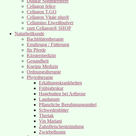
Dunkle Sommerbeere
Cellagon felice
Cellagon T.GO
Cellagon Vitale plus®
Cellamino Eiweißpulver
zum Cellagon® SHOP
Naturheilkunde
Bachblütentherapie
Ernährung / Fütterung
für Pferde
Klostermedizin
Gesundheit
Kneipp Medizin
Ordnungstherapie
Phytotherapie
Erkältungskrankheiten
Frühjahrskur
Hagebutten bei Arthrose
Laudanum
Pflanzliche Beruhigungsmittel
Schwedenbitter
Theriak
Vin Mariani
Zahnfleischentzündung
Zwiebelhonig