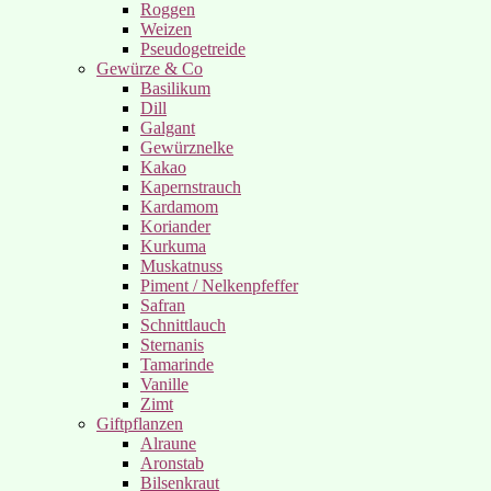
Roggen
Weizen
Pseudogetreide
Gewürze & Co
Basilikum
Dill
Galgant
Gewürznelke
Kakao
Kapernstrauch
Kardamom
Koriander
Kurkuma
Muskatnuss
Piment / Nelkenpfeffer
Safran
Schnittlauch
Sternanis
Tamarinde
Vanille
Zimt
Giftpflanzen
Alraune
Aronstab
Bilsenkraut