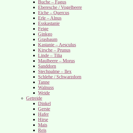
Buche – Fagus
Eberesche / Vogelbeere
Eiche – Quercus
Erle – Alnus
Esskastanie
Feige
Ginkgo
Grasbaum
Kastanie – Aesculus
Kirsche – Prunus
Linde – Tilia
Maulbeere – Morus
Sanddorn
Stechpalme – Ilex
Schlehe / Schwarzdorn
Tanne
Walnuss
Weide
Getreide
Dinkel
Gerste
Hafer
Hirse
Mais
Reis