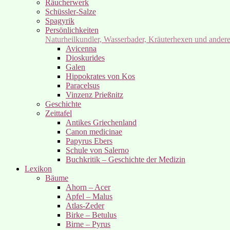
Räucherwerk
Schüssler-Salze
Spagyrik
Persönlichkeiten
Naturheilkundler, Wasserbader, Kräuterhexen und ander
Avicenna
Dioskurides
Galen
Hippokrates von Kos
Paracelsus
Vinzenz Prießnitz
Geschichte
Zeittafel
Antikes Griechenland
Canon medicinae
Papyrus Ebers
Schule von Salerno
Buchkritik – Geschichte der Medizin
Lexikon
Bäume
Ahorn – Acer
Apfel – Malus
Atlas-Zeder
Birke – Betulus
Birne – Pyrus