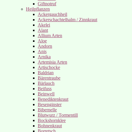
Giftnotruf
Heilpflanzen
Ackergauchheil
Ackerschachtelhalm / Zinnkraut
Akelei
Alant
Allium Arten
Aloe
Andorn
Anis
Arnika
Artemisia Arten
Artischocke
Baldrian
Bärentraube
Bärlauch
Beifuss
Beinwell
Benediktenkraut
Besenginster
Bibernelle
Blutwurz / Tormentill
Bockshornklee
Bohnenkraut
Borretsch