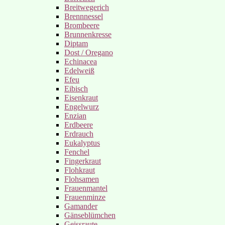
Breitwegerich
Brennnessel
Brombeere
Brunnenkresse
Diptam
Dost / Oregano
Echinacea
Edelweiß
Efeu
Eibisch
Eisenkraut
Engelwurz
Enzian
Erdbeere
Erdrauch
Eukalyptus
Fenchel
Fingerkraut
Flohkraut
Flohsamen
Frauenmantel
Frauenminze
Gamander
Gänseblümchen
Geissraute