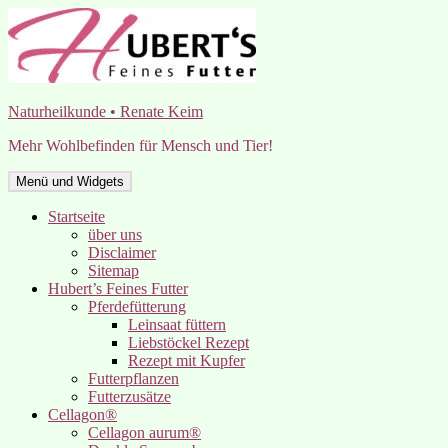
Zum
Inhalt
springen
Naturheilkunde • Renate Keim
Mehr Wohlbefinden für Mensch und Tier!
Menü und Widgets
Startseite
über uns
Disclaimer
Sitemap
Hubert’s Feines Futter
Pferdefütterung
Leinsaat füttern
Liebstöckel Rezept
Rezept mit Kupfer
Futterpflanzen
Futterzusätze
Cellagon®
Cellagon aurum®