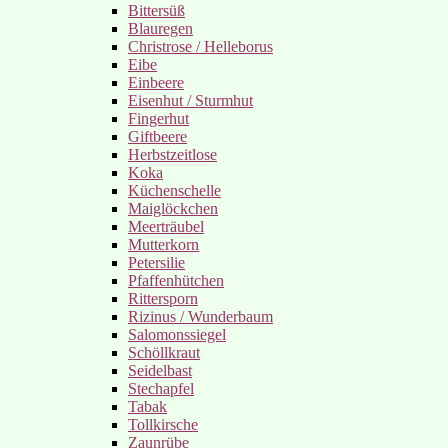
Bittersüß
Blauregen
Christrose / Helleborus
Eibe
Einbeere
Eisenhut / Sturmhut
Fingerhut
Giftbeere
Herbstzeitlose
Koka
Küchenschelle
Maiglöckchen
Meerträubel
Mutterkorn
Petersilie
Pfaffenhütchen
Rittersporn
Rizinus / Wunderbaum
Salomonssiegel
Schöllkraut
Seidelbast
Stechapfel
Tabak
Tollkirsche
Zaunrübe