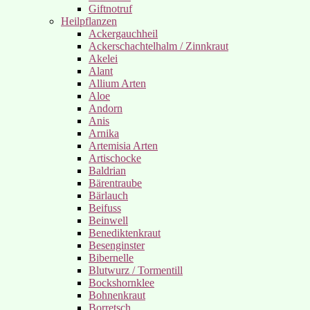
Giftnotruf
Heilpflanzen
Ackergauchheil
Ackerschachtelhalm / Zinnkraut
Akelei
Alant
Allium Arten
Aloe
Andorn
Anis
Arnika
Artemisia Arten
Artischocke
Baldrian
Bärentraube
Bärlauch
Beifuss
Beinwell
Benediktenkraut
Besenginster
Bibernelle
Blutwurz / Tormentill
Bockshornklee
Bohnenkraut
Borretsch