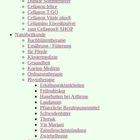
Dunkle Sommerbeere
Cellagon felice
Cellagon T.GO
Cellagon Vitale plus®
Cellamino Eiweißpulver
zum Cellagon® SHOP
Naturheilkunde
Bachblütentherapie
Ernährung / Fütterung
für Pferde
Klostermedizin
Gesundheit
Kneipp Medizin
Ordnungstherapie
Phytotherapie
Erkältungskrankheiten
Frühjahrskur
Hagebutten bei Arthrose
Laudanum
Pflanzliche Beruhigungsmittel
Schwedenbitter
Theriak
Vin Mariani
Zahnfleischentzündung
Zwiebelhonig