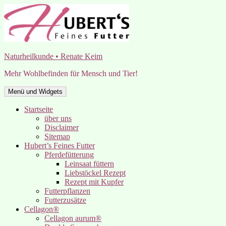
Zum
Inhalt
springen
Naturheilkunde • Renate Keim
Mehr Wohlbefinden für Mensch und Tier!
Menü und Widgets
Startseite
über uns
Disclaimer
Sitemap
Hubert’s Feines Futter
Pferdefütterung
Leinsaat füttern
Liebstöckel Rezept
Rezept mit Kupfer
Futterpflanzen
Futterzusätze
Cellagon®
Cellagon aurum®