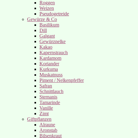
Roggen
Weizen
Pseudogetreide
Gewürze & Co
Basilikum
Dill
Galgant
Gewürznelke
Kakao
Kapernstrauch
Kardamom
Koriander
Kurkuma
Muskatnuss
Piment / Nelkenpfeffer
Safran
Schnittlauch
Sternanis
Tamarinde
Vanille
Zimt
Giftpflanzen
Alraune
Aronstab
Bilsenkraut