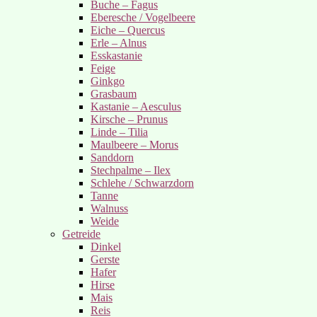
Buche – Fagus
Eberesche / Vogelbeere
Eiche – Quercus
Erle – Alnus
Esskastanie
Feige
Ginkgo
Grasbaum
Kastanie – Aesculus
Kirsche – Prunus
Linde – Tilia
Maulbeere – Morus
Sanddorn
Stechpalme – Ilex
Schlehe / Schwarzdorn
Tanne
Walnuss
Weide
Getreide
Dinkel
Gerste
Hafer
Hirse
Mais
Reis