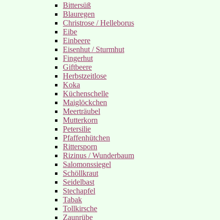
Bittersüß
Blauregen
Christrose / Helleborus
Eibe
Einbeere
Eisenhut / Sturmhut
Fingerhut
Giftbeere
Herbstzeitlose
Koka
Küchenschelle
Maiglöckchen
Meerträubel
Mutterkorn
Petersilie
Pfaffenhütchen
Rittersporn
Rizinus / Wunderbaum
Salomonssiegel
Schöllkraut
Seidelbast
Stechapfel
Tabak
Tollkirsche
Zaunrübe