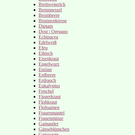
Breitwegerich
Brennnessel
Brombeere
Brunnenkresse
Diptam
Dost / Oregano
Echinacea
Edelweiß
Efeu
Eibisch
Eisenkraut
Engelwurz
Enzian
Erdbeere
Erdrauch
Eukalyptus
Fenchel
Fingerkraut
Flohkraut
Flohsamen
Frauenmantel
Frauenminze
Gamander
Gänseblümchen
Geissraute