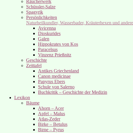
Räucherwerk
Schüssler-Salze
Spagyrik
Persönlichkeiten
Naturheilkundler, Wasserbader, Kräuterhexen und ander
Avicenna
Dioskurides
Galen
Hippokrates von Kos
Paracelsus
Vinzenz Prießnitz
Geschichte
Zeittafel
Antikes Griechenland
Canon medicinae
Papyrus Ebers
Schule von Salerno
Buchkritik – Geschichte der Medizin
Lexikon
Bäume
Ahorn – Acer
Apfel – Malus
Atlas-Zeder
Birke – Betulus
Birne – Pyrus