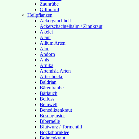
Zaunrübe
Giftnotruf
Heilpflanzen
Ackergauchheil
Ackerschachtelhalm / Zinnkraut
Akelei
Alant
Allium Arten
Aloe
Andorn
Anis
Arnika
Artemisia Arten
Artischocke
Baldrian
Bärentraube
Bärlauch
Beifuss
Beinwell
Benediktenkraut
Besenginster
Bibernelle
Blutwurz / Tormentill
Bockshornklee
Bohnenkraut