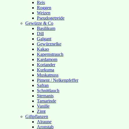
Reis
Roggen
Weizen
Pseudogetreide
Gewürze & Co
Basilikum
Dill
Galgant
Gewürznelke
Kakao
Kapernstrauch
Kardamom
Koriander
Kurkuma
Muskatnuss
Piment / Nelkenpfeffer
Safran
Schnittlauch
Sternanis
Tamarinde
Vanille
Zimt
Giftpflanzen
Alraune
Aronstab