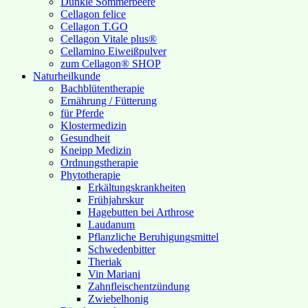
Dunkle Sommerbeere
Cellagon felice
Cellagon T.GO
Cellagon Vitale plus®
Cellamino Eiweißpulver
zum Cellagon® SHOP
Naturheilkunde
Bachblütentherapie
Ernährung / Fütterung
für Pferde
Klostermedizin
Gesundheit
Kneipp Medizin
Ordnungstherapie
Phytotherapie
Erkältungskrankheiten
Frühjahrskur
Hagebutten bei Arthrose
Laudanum
Pflanzliche Beruhigungsmittel
Schwedenbitter
Theriak
Vin Mariani
Zahnfleischentzündung
Zwiebelhonig