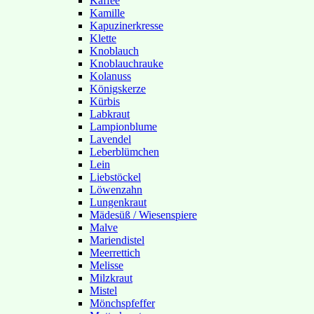
Kaffee
Kamille
Kapuzinerkresse
Klette
Knoblauch
Knoblauchrauke
Kolanuss
Königskerze
Kürbis
Labkraut
Lampionblume
Lavendel
Leberblümchen
Lein
Liebstöckel
Löwenzahn
Lungenkraut
Mädesüß / Wiesenspiere
Malve
Mariendistel
Meerrettich
Melisse
Milzkraut
Mistel
Mönchspfeffer