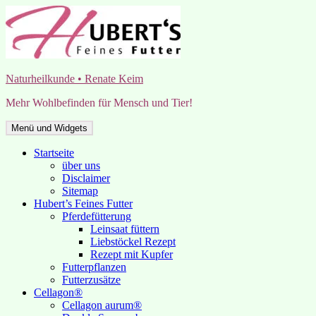
Zum
Inhalt
springen
Naturheilkunde • Renate Keim
Mehr Wohlbefinden für Mensch und Tier!
Menü und Widgets
Startseite
über uns
Disclaimer
Sitemap
Hubert’s Feines Futter
Pferdefütterung
Leinsaat füttern
Liebstöckel Rezept
Rezept mit Kupfer
Futterpflanzen
Futterzusätze
Cellagon®
Cellagon aurum®