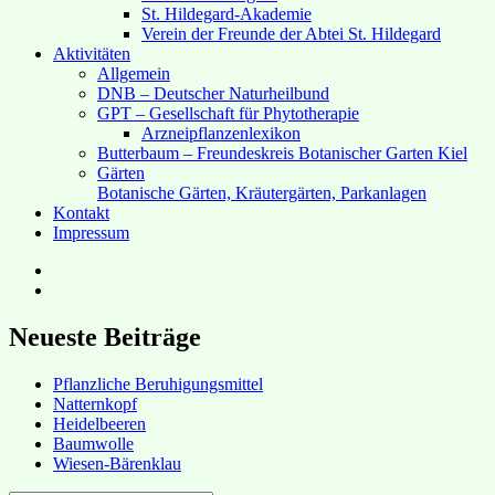
St. Hildegard-Akademie
Verein der Freunde der Abtei St. Hildegard
Aktivitäten
Allgemein
DNB – Deutscher Naturheilbund
GPT – Gesellschaft für Phytotherapie
Arzneipflanzenlexikon
Butterbaum – Freundeskreis Botanischer Garten Kiel
Gärten
Botanische Gärten, Kräutergärten, Parkanlagen
Kontakt
Impressum
Hubert’s
bei
Hubert’s
Facebook
bei
Instagram
Neueste Beiträge
Pflanzliche Beruhigungsmittel
Natternkopf
Heidelbeeren
Baumwolle
Wiesen-Bärenklau