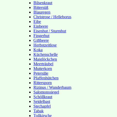
Bilsenkraut
Bittersüß
Blauregen
Christrose / Helleborus
Eibe
Einbeere
Eisenhut / Sturmhut
Fingerhut
Giftbeere
Herbstzeitlose
Koka
Küchenschelle
Maiglöckchen
Meerträubel
Mutterkorn
Petersilie
Pfaffenhütchen
Rittersporn
Rizinus / Wunderbaum
Salomonssiegel
Schöllkraut
Seidelbast
Stechapfel
Tabak
Tollkirsche