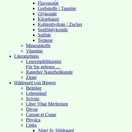
Flavonoide
Gerbstoffe / Tannine
Glykoside
Kieselsäure
Kohlenhydrate / Zucker
Senfölglykoside
Sulfide
Terpene
Mineralstoffe
Vitamine
Literaturtipps
Leseempfehlungen
Für Sie gelesen …
Ratgeber Naturheilkunde
Zitate
Hildegard von Bingen
Beiträge
Lebenslauf
Scivias
Liber Vitae Meritorum
Divop
Causae et Curae
Physica
Links
Abtei St. Hildegard