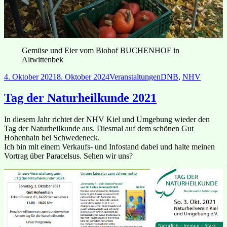
Gemüse und Eier vom Biohof BUCHENHOF in
Altwittenbek
Veröffentlicht
Kategorien
Schlagwörter
4. Oktober 2021
8. Oktober 2024
Veranstaltungen
DNB
,
NHV
am
Tag der Naturheilkunde 2021
In diesem Jahr richtet der NHV Kiel und Umgebung wieder den
Tag der Naturheilkunde aus. Diesmal auf dem schönen Gut
Hohenhain bei Schwedeneck.
Ich bin mit einem Verkaufs- und Infostand dabei und halte meinen
Vortrag über Paracelsus. Sehen wir uns?