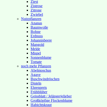
Ziest
Zistrose
Zitrone
Zwiebel
Nutzpflanzen
Ananas
Baumwolle
Bohne
Erdnuss
Johannisbeere
Mangold
Melde
Mispel
Sonnenblume
Tomate
noch mehr Pflanzen
Abelmoschus
Agave
Buschwindröschen
Disteln
Ehrenpreis
Frühblüher
Geissblatt / Jelängerjelieber
Großköpfige Flockenblume
Habichtskraut