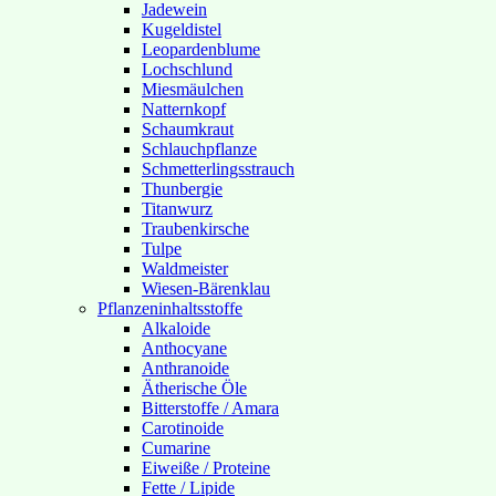
Jadewein
Kugeldistel
Leopardenblume
Lochschlund
Miesmäulchen
Natternkopf
Schaumkraut
Schlauchpflanze
Schmetterlingsstrauch
Thunbergie
Titanwurz
Traubenkirsche
Tulpe
Waldmeister
Wiesen-Bärenklau
Pflanzeninhaltsstoffe
Alkaloide
Anthocyane
Anthranoide
Ätherische Öle
Bitterstoffe / Amara
Carotinoide
Cumarine
Eiweiße / Proteine
Fette / Lipide