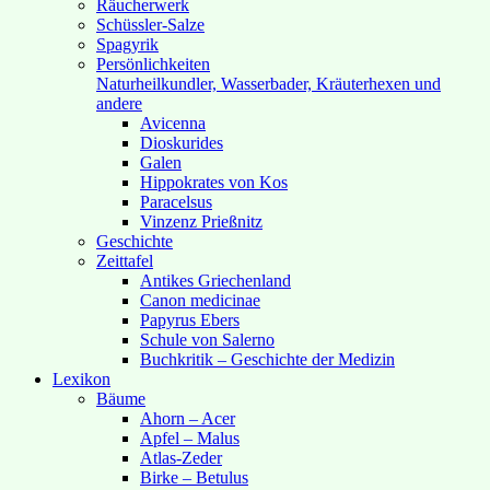
Räucherwerk
Schüssler-Salze
Spagyrik
Persönlichkeiten
Naturheilkundler, Wasserbader, Kräuterhexen und
andere
Avicenna
Dioskurides
Galen
Hippokrates von Kos
Paracelsus
Vinzenz Prießnitz
Geschichte
Zeittafel
Antikes Griechenland
Canon medicinae
Papyrus Ebers
Schule von Salerno
Buchkritik – Geschichte der Medizin
Lexikon
Bäume
Ahorn – Acer
Apfel – Malus
Atlas-Zeder
Birke – Betulus