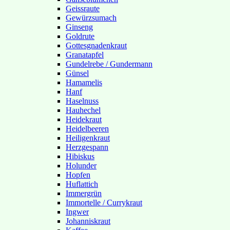
Geissraute
Gewürzsumach
Ginseng
Goldrute
Gottesgnadenkraut
Granatapfel
Gundelrebe / Gundermann
Günsel
Hamamelis
Hanf
Haselnuss
Hauhechel
Heidekraut
Heidelbeeren
Heiligenkraut
Herzgespann
Hibiskus
Holunder
Hopfen
Huflattich
Immergrün
Immortelle / Currykraut
Ingwer
Johanniskraut