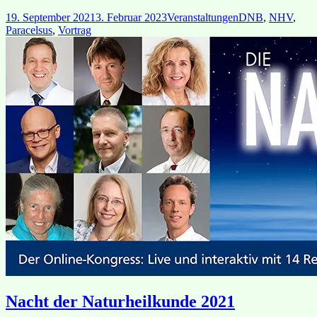
Veröffentlicht
Kategorien
Schlagwörter
19. September 2021
3. Februar 2023
Veranstaltungen
DNB
,
NHV
,
am
Paracelsus
,
Vortrag
Nacht der Naturheilkunde 2021