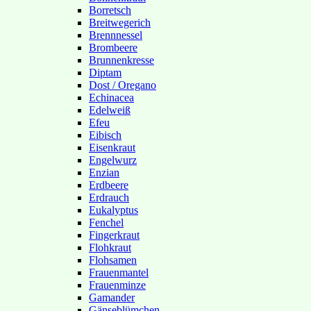
Borretsch
Breitwegerich
Brennnessel
Brombeere
Brunnenkresse
Diptam
Dost / Oregano
Echinacea
Edelweiß
Efeu
Eibisch
Eisenkraut
Engelwurz
Enzian
Erdbeere
Erdrauch
Eukalyptus
Fenchel
Fingerkraut
Flohkraut
Flohsamen
Frauenmantel
Frauenminze
Gamander
Gänseblümchen