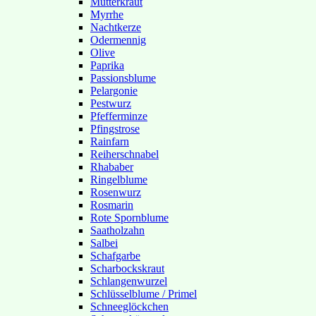
Mutterkraut
Myrrhe
Nachtkerze
Odermennig
Olive
Paprika
Passionsblume
Pelargonie
Pestwurz
Pfefferminze
Pfingstrose
Rainfarn
Reiherschnabel
Rhababer
Ringelblume
Rosenwurz
Rosmarin
Rote Spornblume
Saatholzahn
Salbei
Schafgarbe
Scharbockskraut
Schlangenwurzel
Schlüsselblume / Primel
Schneeglöckchen