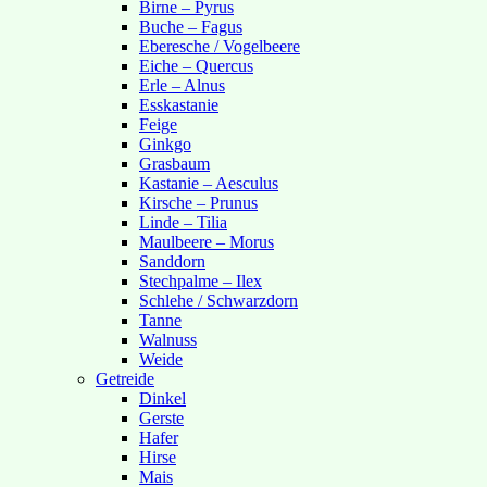
Birne – Pyrus
Buche – Fagus
Eberesche / Vogelbeere
Eiche – Quercus
Erle – Alnus
Esskastanie
Feige
Ginkgo
Grasbaum
Kastanie – Aesculus
Kirsche – Prunus
Linde – Tilia
Maulbeere – Morus
Sanddorn
Stechpalme – Ilex
Schlehe / Schwarzdorn
Tanne
Walnuss
Weide
Getreide
Dinkel
Gerste
Hafer
Hirse
Mais