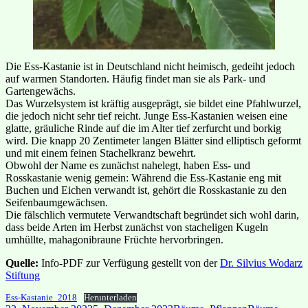
Die Ess-Kastanie ist in Deutschland nicht heimisch, gedeiht jedoch
auf warmen Standorten. Häufig findet man sie als Park- und
Gartengewächs.
Das Wurzelsystem ist kräftig ausgeprägt, sie bildet eine Pfahlwurzel,
die jedoch nicht sehr tief reicht. Junge Ess-Kastanien weisen eine
glatte, gräuliche Rinde auf die im Alter tief zerfurcht und borkig
wird. Die knapp 20 Zentimeter langen Blätter sind elliptisch geformt
und mit einem feinen Stachelkranz bewehrt.
Obwohl der Name es zunächst nahelegt, haben Ess- und
Rosskastanie wenig gemein: Während die Ess-Kastanie eng mit
Buchen und Eichen verwandt ist, gehört die Rosskastanie zu den
Seifenbaumgewächsen.
Die fälschlich vermutete Verwandtschaft begründet sich wohl darin,
dass beide Arten im Herbst zunächst von stacheligen Kugeln
umhüllte, mahagonibraune Früchte hervorbringen.
Quelle:
Info-PDF zur Verfügung gestellt von der
Dr. Silvius Wodarz
Stiftung
Ess-Kastanie_2018
Herunterladen