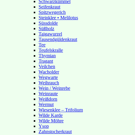
Schwarzkümmel
Seifenkraut
Spitzwegerich
Steinklee • Melilotus
Süssdolde
Süßholz
Taigawurzel
Tausendgüldenkraut
Tee
Teufelskralle
Thymian
Tragant
Veilchen
Wacholder
Wegwarte
Weihrauch
Wein / Weinrebe
Weinraute
Weißdorn
Wermut
Wiesenklee – Trifolium
Wilde Karde
Wilde Möhre
Ysop
Zahnstocherkraut