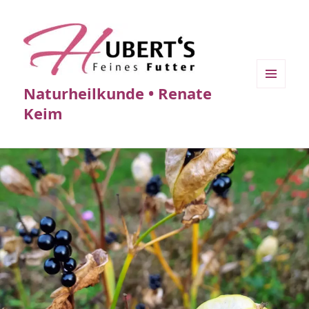
Naturheilkunde • Renate
MENÜ
UND
Keim
WIDGETS