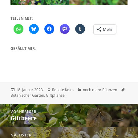
TEILEN MIT:
Mehr
GEFÄLLT MIR:
Veröffentlicht
Autor
Kategorien
Schlag
18. Januar 2023
Renate Keim
noch mehr Pflanzen
am
Botanischer Garten
,
Giftpflanze
Beitragsnavigation
VORHERIGER
Giftbeere
Vorheriger
Beitrag:
NÄCHSTER