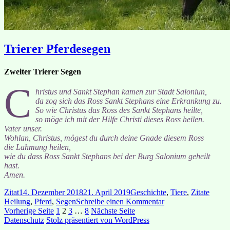
Trierer Pferdesegen
Zweiter Trierer Segen
C
hristus und Sankt Stephan kamen zur Stadt Saloniun,
da zog sich das Ross Sankt Stephans eine Erkrankung zu.
So wie Christus das Ross des Sankt Stephans heilte,
so möge ich mit der Hilfe Christi dieses Ross heilen.
Vater unser.
Wohlan, Christus, mögest du durch deine Gnade diesem Ross
die Lahmung heilen,
wie du dass Ross Sankt Stephans bei der Burg Salonium geheilt
hast.
Amen.
Format
Veröffentlicht
Kategorien
Schla
Zitat
14. Dezember 2018
21. April 2019
Geschichte
,
Tiere
,
Zitate
am
zu
Heilung
,
Pferd
,
Segen
Schreibe einen Kommentar
Seitennummerierung
Seite
Seite
Seite
Seite
Trierer
Vorherige Seite
1
2
3
…
8
Nächste Seite
Pferdesegen
Datenschutz
Stolz präsentiert von WordPress
der