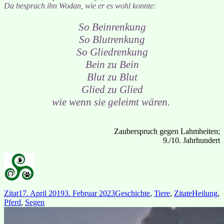
Da besprach ihn Wodan, wie er es wohl konnte:
So Beinrenkung
So Blutrenkung
So Gliedrenkung
Bein zu Bein
Blut zu Blut
Glied zu Glied
wie wenn sie geleimt wären.
Zauberspruch gegen Lahmheiten;
9./10. Jahrhundert
Format
Veröffentlicht
Kategorien
Schlagwör
Zitat
17. April 2019
3. Februar 2023
Geschichte
,
Tiere
,
Zitate
Heilung
,
am
Pferd
,
Segen