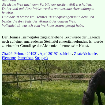
Also wird
die kleine Welt nach dem Vorbild der großen Welt erschaffen.
Daher und auf diese Weise werden wunderbare Anwendungen
bewirkt.
Und darum werde ich Hermes Trismegistos genannt, denn ich
besitze die drei Teile der Weisheit der ganzen Welt.
Vollendet ist, was ich vom Werk der Sonne gesagt habe.
Der Hermes Trismegistos zugeschriebene Text wurde der Legende
nach auf einer smaragdenen Steintafel eingeritzt gefunden. Er wurde
zu einer der Grundlage der Alchemie = hermetische Kunst.
Format
Veröffentlicht
Kategorien
Schlagwörter
Zitat
26. Februar 2019
21. April 2019
Geschichte
,
Zitate
Alchemie
,
am
Elemente
,
Paracelsus
,
Spagyrik