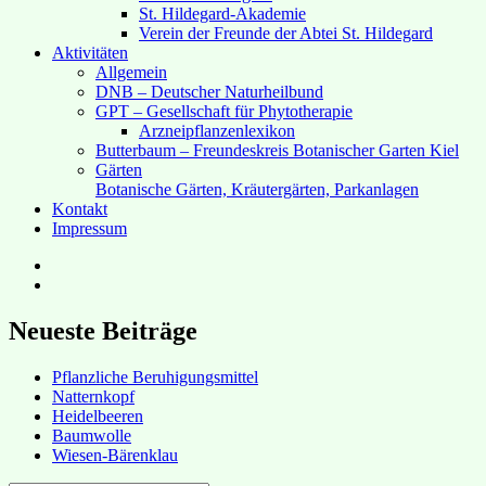
St. Hildegard-Akademie
Verein der Freunde der Abtei St. Hildegard
Aktivitäten
Allgemein
DNB – Deutscher Naturheilbund
GPT – Gesellschaft für Phytotherapie
Arzneipflanzenlexikon
Butterbaum – Freundeskreis Botanischer Garten Kiel
Gärten
Botanische Gärten, Kräutergärten, Parkanlagen
Kontakt
Impressum
Hubert’s
bei
Hubert’s
Facebook
bei
Instagram
Neueste Beiträge
Pflanzliche Beruhigungsmittel
Natternkopf
Heidelbeeren
Baumwolle
Wiesen-Bärenklau