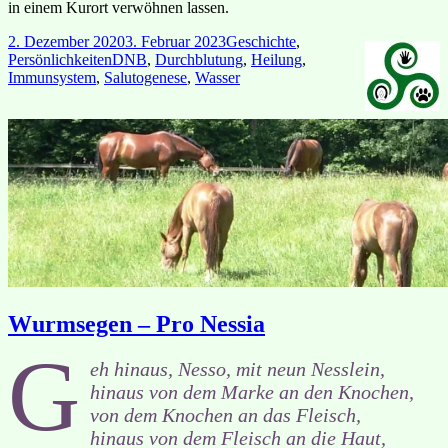
in einem Kurort verwöhnen lassen.
Veröffentlicht
Kategorien
2. Dezember 2020
3. Februar 2023
Geschichte
,
am
Schlagwörter
Persönlichkeiten
DNB
,
Durchblutung
,
Heilung
,
Immunsystem
,
Salutogenese
,
Wasser
Wurmsegen – Pro Nessia
G
eh hinaus, Nesso, mit neun Nesslein,
hinaus von dem Marke an den Knochen,
von dem Knochen an das Fleisch,
hinaus von dem Fleisch an die Haut,