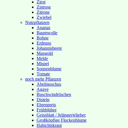
Ziest
Zistrose
Zitrone
Zwiebel
Nutzpflanzen
Ananas
Baumwolle
Bohne
Erdnuss
Johannisbeere
Mangold
Melde
Mispel
Sonnenblume
Tomate
noch mehr Pflanzen
Abelmoschus
Agave
Buschwindröschen
Disteln
Ehrenpreis
Frühblüher
Geissblatt / Jelängerjelieber
Großköpfige Flockenblume
Habichtskraut