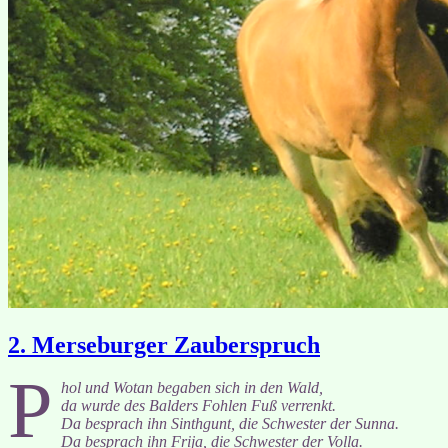
2. Merseburger Zauberspruch
P
hol und Wotan begaben sich in den Wald,
da wurde des Balders Fohlen Fuß verrenkt.
Da besprach ihn Sinthgunt, die Schwester der Sunna.
Da besprach ihn Frija, die Schwester der Volla.