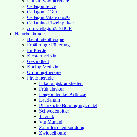
Dunkle Sommerbeere
Cellagon felice
Cellagon T.GO
Cellagon Vitale plus®
Cellamino Eiweißpulver
zum Cellagon® SHOP
Naturheilkunde
Bachblütentherapie
Ernährung / Fütterung
für Pferde
Klostermedizin
Gesundheit
Kneipp Medizin
Ordnungstherapie
Phytotherapie
Erkältungskrankheiten
Frühjahrskur
Hagebutten bei Arthrose
Laudanum
Pflanzliche Beruhigungsmittel
Schwedenbitter
Theriak
Vin Mariani
Zahnfleischentzündung
Zwiebelhonig