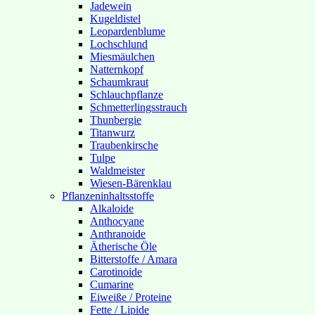
Jadewein
Kugeldistel
Leopardenblume
Lochschlund
Miesmäulchen
Natternkopf
Schaumkraut
Schlauchpflanze
Schmetterlingsstrauch
Thunbergie
Titanwurz
Traubenkirsche
Tulpe
Waldmeister
Wiesen-Bärenklau
Pflanzeninhaltsstoffe
Alkaloide
Anthocyane
Anthranoide
Ätherische Öle
Bitterstoffe / Amara
Carotinoide
Cumarine
Eiweiße / Proteine
Fette / Lipide