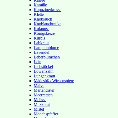
Kaffee
Kamille
Kapuzinerkresse
Klette
Knoblauch
Knoblauchrauke
Kolanuss
Königskerze
Kürbis
Labkraut
Lampionblume
Lavendel
Leberblümchen
Lein
Liebstöckel
Löwenzahn
Lungenkraut
Mädesüß / Wiesenspiere
Malve
Mariendistel
Meerrettich
Melisse
Milzkraut
Mistel
Mönchspfeffer