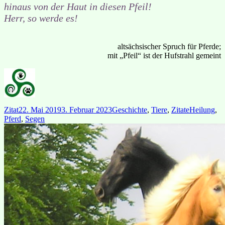
hinaus von der Haut in diesen Pfeil!
Herr, so werde es!
altsächsischer Spruch für Pferde;
mit „Pfeil“ ist der Hufstrahl gemeint
Format
Veröffentlicht
Kategorien
Schlagwört
Zitat
22. Mai 2019
3. Februar 2023
Geschichte
,
Tiere
,
Zitate
Heilung
,
am
Pferd
,
Segen