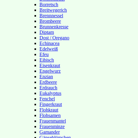
Borretsch
Breitwegerich
Brennnessel
Brombeere
Brunnenkresse
Diptam
Dost / Oregano
Echinacea
Edelweiß
Efeu
Eibisch
Eisenkraut
Engelwurz
Enzian
Erdbeere
Erdrauch
Eukalyptus
Fenchel
Fingerkraut
Flohkraut
Flohsamen
Frauenmantel
Frauenminze
Gamander
Gänseblümchen