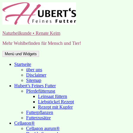
Zum
Inhalt
springen
Naturheilkunde • Renate Keim
Mehr Wohlbefinden für Mensch und Tier!
Menü und Widgets
Startseite
über uns
Disclaimer
Sitemap
Hubert’s Feines Futter
Pferdefütterung
Leinsaat füttern
Liebstöckel Rezept
Rezept mit Kupfer
Futterpflanzen
Futterzusätze
Cellagon®
Cellagon aurum®