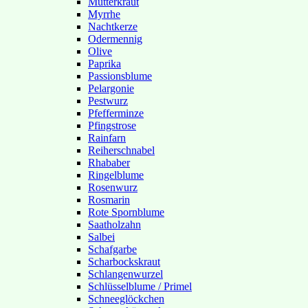
Mutterkraut
Myrrhe
Nachtkerze
Odermennig
Olive
Paprika
Passionsblume
Pelargonie
Pestwurz
Pfefferminze
Pfingstrose
Rainfarn
Reiherschnabel
Rhababer
Ringelblume
Rosenwurz
Rosmarin
Rote Spornblume
Saatholzahn
Salbei
Schafgarbe
Scharbockskraut
Schlangenwurzel
Schlüsselblume / Primel
Schneeglöckchen