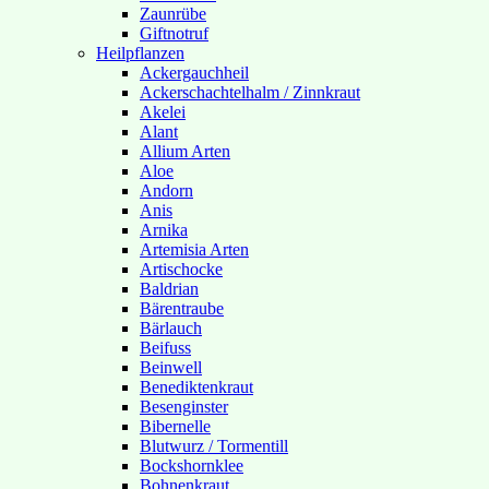
Zaunrübe
Giftnotruf
Heilpflanzen
Ackergauchheil
Ackerschachtelhalm / Zinnkraut
Akelei
Alant
Allium Arten
Aloe
Andorn
Anis
Arnika
Artemisia Arten
Artischocke
Baldrian
Bärentraube
Bärlauch
Beifuss
Beinwell
Benediktenkraut
Besenginster
Bibernelle
Blutwurz / Tormentill
Bockshornklee
Bohnenkraut