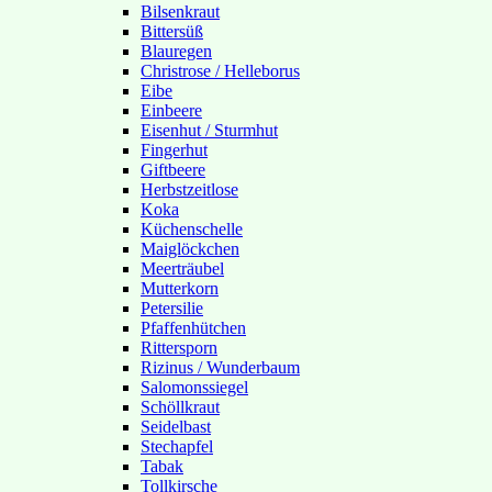
Bilsenkraut
Bittersüß
Blauregen
Christrose / Helleborus
Eibe
Einbeere
Eisenhut / Sturmhut
Fingerhut
Giftbeere
Herbstzeitlose
Koka
Küchenschelle
Maiglöckchen
Meerträubel
Mutterkorn
Petersilie
Pfaffenhütchen
Rittersporn
Rizinus / Wunderbaum
Salomonssiegel
Schöllkraut
Seidelbast
Stechapfel
Tabak
Tollkirsche