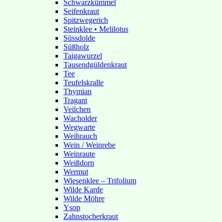
Schwarzkümmel
Seifenkraut
Spitzwegerich
Steinklee • Melilotus
Süssdolde
Süßholz
Taigawurzel
Tausendgüldenkraut
Tee
Teufelskralle
Thymian
Tragant
Veilchen
Wacholder
Wegwarte
Weihrauch
Wein / Weinrebe
Weinraute
Weißdorn
Wermut
Wiesenklee – Trifolium
Wilde Karde
Wilde Möhre
Ysop
Zahnstocherkraut