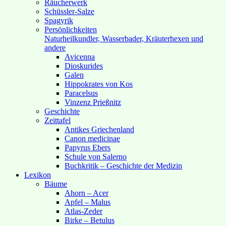
Räucherwerk
Schüssler-Salze
Spagyrik
Persönlichkeiten
Naturheilkundler, Wasserbader, Kräuterhexen und
andere
Avicenna
Dioskurides
Galen
Hippokrates von Kos
Paracelsus
Vinzenz Prießnitz
Geschichte
Zeittafel
Antikes Griechenland
Canon medicinae
Papyrus Ebers
Schule von Salerno
Buchkritik – Geschichte der Medizin
Lexikon
Bäume
Ahorn – Acer
Apfel – Malus
Atlas-Zeder
Birke – Betulus