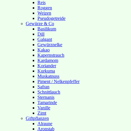
Reis
Roggen
Weizen
Pseudogetreide
Gewürze & Co
Basilikum
Dill
Galgant
Gewürznelke
Kakao
Kapernstrauch
Kardamom
Koriander
Kurkuma
Muskatnuss
Piment / Nelkenpfeffer
Safran
Schnittlauch
Sternanis
Tamarinde
Vanille
Zimt
Giftpflanzen
Alraune
Aronstab