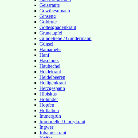
Geissraute
Gewürzsumach
Ginseng
Goldrute
Gottesgnadenkraut
Granatapfel
Gundelrebe / Gundermann
Günsel
Hamamelis
Hanf
Haselnuss
Hauhechel
Heidekraut
Heidelbeeren
Heiligenkraut
Herzgespann
Hibiskus
Holunder
Hopfen
Huflattich
Immergrün
Immortelle / Currykraut
Ingwer
Johanniskraut