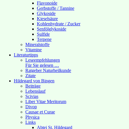
Flavonoide
Gerbstoffe / Tannine
Glykoside
Kieselsäure
Kohlenhydrate / Zucker
Senfölglykoside
Sulfide
Terpene
Mineralstoffe
Vitamine
Literaturtipps
Leseempfehlungen
Für Sie gelesen …
Ratgeber Naturheilkunde
Zitate
Hildegard von Bingen
Beiträge
Lebenslauf
Scivias
Liber Vitae Meritorum
Divop
Causae et Curae
Physica
Links
Abtei St. Hildegard