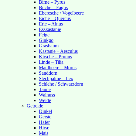
Birne – Pyrus
Buche – Fagus
Eberesche / Vogelbeere
Eiche – Quercus
Erle – Alnus
Esskastanie
Feige
Ginkgo
Grasbaum
Kastanie – Aesculus
Kirsche – Prunus
Linde – Tilia
Maulbeere – Morus
Sanddorn
Stechpalme – Ilex
Schlehe / Schwarzdorn
Tanne
Walnuss
Weide
Getreide
Dinkel
Gerste
Hafer
Hirse
Mais