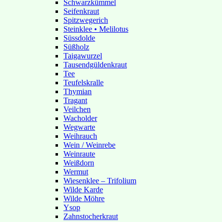
Schwarzkümmel
Seifenkraut
Spitzwegerich
Steinklee • Melilotus
Süssdolde
Süßholz
Taigawurzel
Tausendgüldenkraut
Tee
Teufelskralle
Thymian
Tragant
Veilchen
Wacholder
Wegwarte
Weihrauch
Wein / Weinrebe
Weinraute
Weißdorn
Wermut
Wiesenklee – Trifolium
Wilde Karde
Wilde Möhre
Ysop
Zahnstocherkraut