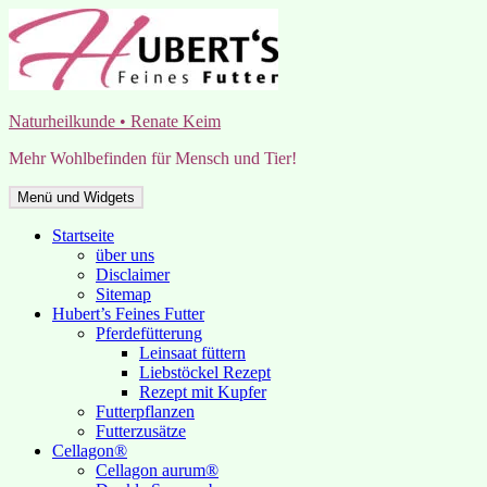
Zum
Inhalt
springen
Naturheilkunde • Renate Keim
Mehr Wohlbefinden für Mensch und Tier!
Menü und Widgets
Startseite
über uns
Disclaimer
Sitemap
Hubert’s Feines Futter
Pferdefütterung
Leinsaat füttern
Liebstöckel Rezept
Rezept mit Kupfer
Futterpflanzen
Futterzusätze
Cellagon®
Cellagon aurum®