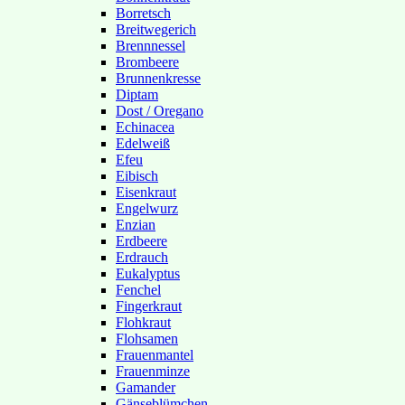
Borretsch
Breitwegerich
Brennnessel
Brombeere
Brunnenkresse
Diptam
Dost / Oregano
Echinacea
Edelweiß
Efeu
Eibisch
Eisenkraut
Engelwurz
Enzian
Erdbeere
Erdrauch
Eukalyptus
Fenchel
Fingerkraut
Flohkraut
Flohsamen
Frauenmantel
Frauenminze
Gamander
Gänseblümchen