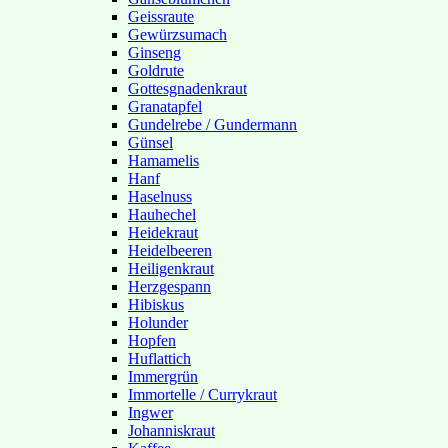
Geissraute
Gewürzsumach
Ginseng
Goldrute
Gottesgnadenkraut
Granatapfel
Gundelrebe / Gundermann
Günsel
Hamamelis
Hanf
Haselnuss
Hauhechel
Heidekraut
Heidelbeeren
Heiligenkraut
Herzgespann
Hibiskus
Holunder
Hopfen
Huflattich
Immergrün
Immortelle / Currykraut
Ingwer
Johanniskraut