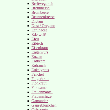
Breitwegerich
Brennnessel
Brombeere
Brunnenkresse
Diptam
Dost / Oregano
Echinacea
Edelweiß
Efeu
Eibisch
Eisenkraut
Engelwurz
Enzian
Erdbeere
Erdrauch
Eukalyptus
Fenchel
Fingerkraut
Flohkraut
Flohsamen
Frauenmantel
Frauenminze
Gamander
Gänseblümchen
Geissraute