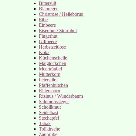
Bittersüß
Blauregen
Christrose / Helleborus
Eibe
Einbeere
Eisenhut / Sturmhut
Fingerhut
Giftbeere
Herbstzeitlose
Koka
Küchenschelle
Maiglöckchen
Meerträubel
Mutterkorn
Petersilie
Pfaffenhütchen
Rittersporn
Rizinus / Wunderbaum
Salomonssiegel
Schöllkraut
Seidelbast
Stechapfel
Tabak
Tollkirsche
Zaunrübe