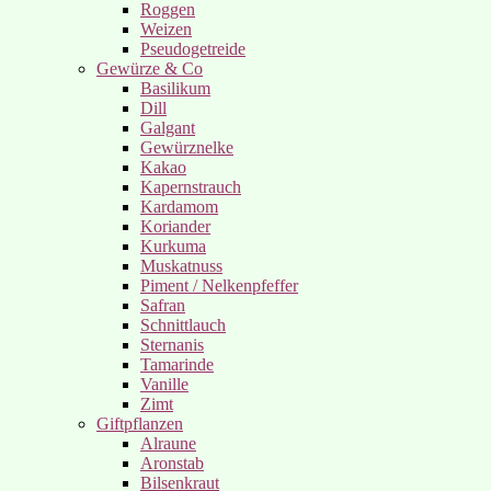
Roggen
Weizen
Pseudogetreide
Gewürze & Co
Basilikum
Dill
Galgant
Gewürznelke
Kakao
Kapernstrauch
Kardamom
Koriander
Kurkuma
Muskatnuss
Piment / Nelkenpfeffer
Safran
Schnittlauch
Sternanis
Tamarinde
Vanille
Zimt
Giftpflanzen
Alraune
Aronstab
Bilsenkraut