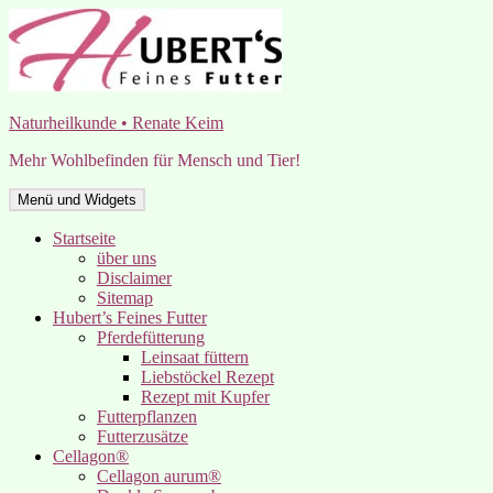
Zum
Inhalt
springen
Naturheilkunde • Renate Keim
Mehr Wohlbefinden für Mensch und Tier!
Menü und Widgets
Startseite
über uns
Disclaimer
Sitemap
Hubert’s Feines Futter
Pferdefütterung
Leinsaat füttern
Liebstöckel Rezept
Rezept mit Kupfer
Futterpflanzen
Futterzusätze
Cellagon®
Cellagon aurum®