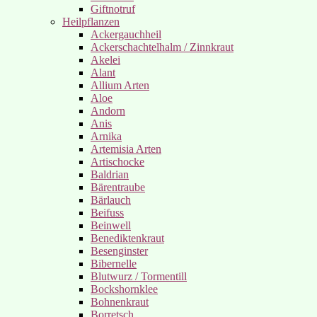
Giftnotruf
Heilpflanzen
Ackergauchheil
Ackerschachtelhalm / Zinnkraut
Akelei
Alant
Allium Arten
Aloe
Andorn
Anis
Arnika
Artemisia Arten
Artischocke
Baldrian
Bärentraube
Bärlauch
Beifuss
Beinwell
Benediktenkraut
Besenginster
Bibernelle
Blutwurz / Tormentill
Bockshornklee
Bohnenkraut
Borretsch