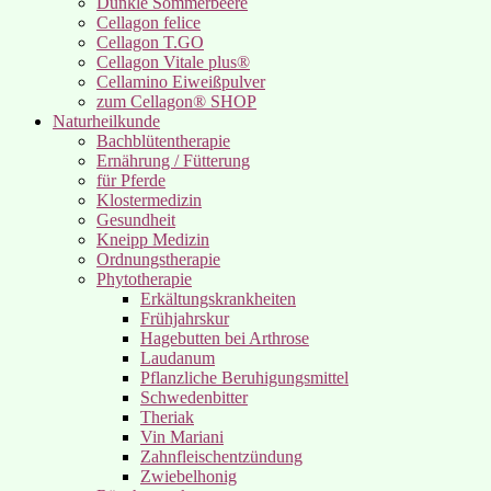
Dunkle Sommerbeere
Cellagon felice
Cellagon T.GO
Cellagon Vitale plus®
Cellamino Eiweißpulver
zum Cellagon® SHOP
Naturheilkunde
Bachblütentherapie
Ernährung / Fütterung
für Pferde
Klostermedizin
Gesundheit
Kneipp Medizin
Ordnungstherapie
Phytotherapie
Erkältungskrankheiten
Frühjahrskur
Hagebutten bei Arthrose
Laudanum
Pflanzliche Beruhigungsmittel
Schwedenbitter
Theriak
Vin Mariani
Zahnfleischentzündung
Zwiebelhonig