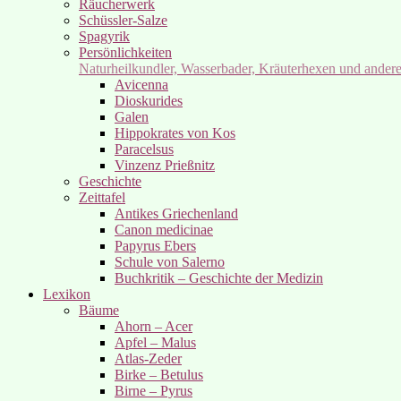
Räucherwerk
Schüssler-Salze
Spagyrik
Persönlichkeiten
Naturheilkundler, Wasserbader, Kräuterhexen und ander
Avicenna
Dioskurides
Galen
Hippokrates von Kos
Paracelsus
Vinzenz Prießnitz
Geschichte
Zeittafel
Antikes Griechenland
Canon medicinae
Papyrus Ebers
Schule von Salerno
Buchkritik – Geschichte der Medizin
Lexikon
Bäume
Ahorn – Acer
Apfel – Malus
Atlas-Zeder
Birke – Betulus
Birne – Pyrus