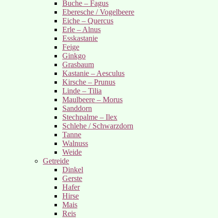
Buche – Fagus
Eberesche / Vogelbeere
Eiche – Quercus
Erle – Alnus
Esskastanie
Feige
Ginkgo
Grasbaum
Kastanie – Aesculus
Kirsche – Prunus
Linde – Tilia
Maulbeere – Morus
Sanddorn
Stechpalme – Ilex
Schlehe / Schwarzdorn
Tanne
Walnuss
Weide
Getreide
Dinkel
Gerste
Hafer
Hirse
Mais
Reis