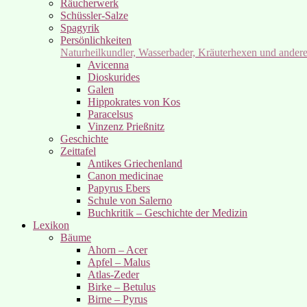
Räucherwerk
Schüssler-Salze
Spagyrik
Persönlichkeiten
Naturheilkundler, Wasserbader, Kräuterhexen und ander
Avicenna
Dioskurides
Galen
Hippokrates von Kos
Paracelsus
Vinzenz Prießnitz
Geschichte
Zeittafel
Antikes Griechenland
Canon medicinae
Papyrus Ebers
Schule von Salerno
Buchkritik – Geschichte der Medizin
Lexikon
Bäume
Ahorn – Acer
Apfel – Malus
Atlas-Zeder
Birke – Betulus
Birne – Pyrus