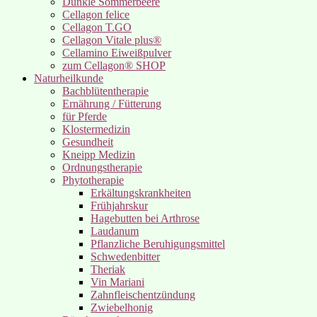
Dunkle Sommerbeere
Cellagon felice
Cellagon T.GO
Cellagon Vitale plus®
Cellamino Eiweißpulver
zum Cellagon® SHOP
Naturheilkunde
Bachblütentherapie
Ernährung / Fütterung
für Pferde
Klostermedizin
Gesundheit
Kneipp Medizin
Ordnungstherapie
Phytotherapie
Erkältungskrankheiten
Frühjahrskur
Hagebutten bei Arthrose
Laudanum
Pflanzliche Beruhigungsmittel
Schwedenbitter
Theriak
Vin Mariani
Zahnfleischentzündung
Zwiebelhonig