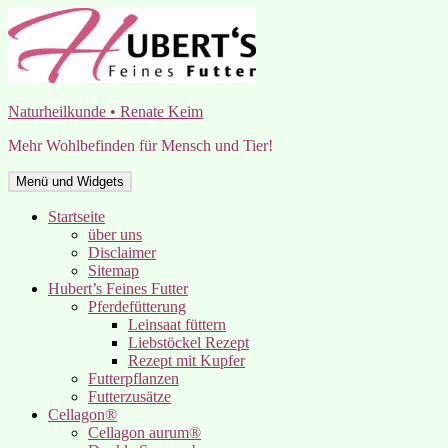
Zum
Inhalt
springen
Naturheilkunde • Renate Keim
Mehr Wohlbefinden für Mensch und Tier!
Menü und Widgets
Startseite
über uns
Disclaimer
Sitemap
Hubert’s Feines Futter
Pferdefütterung
Leinsaat füttern
Liebstöckel Rezept
Rezept mit Kupfer
Futterpflanzen
Futterzusätze
Cellagon®
Cellagon aurum®