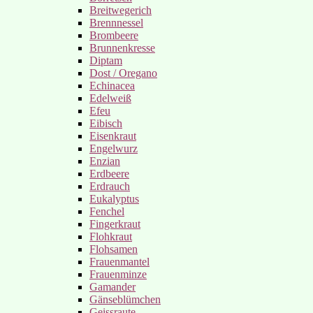
Breitwegerich
Brennnessel
Brombeere
Brunnenkresse
Diptam
Dost / Oregano
Echinacea
Edelweiß
Efeu
Eibisch
Eisenkraut
Engelwurz
Enzian
Erdbeere
Erdrauch
Eukalyptus
Fenchel
Fingerkraut
Flohkraut
Flohsamen
Frauenmantel
Frauenminze
Gamander
Gänseblümchen
Geissraute