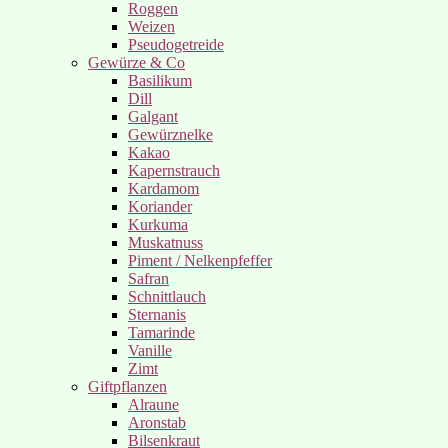
Roggen
Weizen
Pseudogetreide
Gewürze & Co
Basilikum
Dill
Galgant
Gewürznelke
Kakao
Kapernstrauch
Kardamom
Koriander
Kurkuma
Muskatnuss
Piment / Nelkenpfeffer
Safran
Schnittlauch
Sternanis
Tamarinde
Vanille
Zimt
Giftpflanzen
Alraune
Aronstab
Bilsenkraut