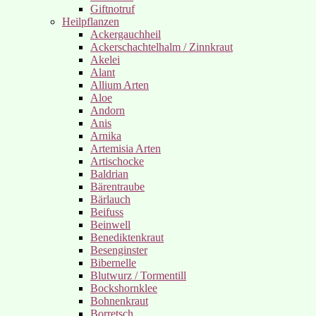
Giftnotruf
Heilpflanzen
Ackergauchheil
Ackerschachtelhalm / Zinnkraut
Akelei
Alant
Allium Arten
Aloe
Andorn
Anis
Arnika
Artemisia Arten
Artischocke
Baldrian
Bärentraube
Bärlauch
Beifuss
Beinwell
Benediktenkraut
Besenginster
Bibernelle
Blutwurz / Tormentill
Bockshornklee
Bohnenkraut
Borretsch