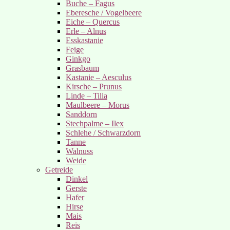
Buche – Fagus
Eberesche / Vogelbeere
Eiche – Quercus
Erle – Alnus
Esskastanie
Feige
Ginkgo
Grasbaum
Kastanie – Aesculus
Kirsche – Prunus
Linde – Tilia
Maulbeere – Morus
Sanddorn
Stechpalme – Ilex
Schlehe / Schwarzdorn
Tanne
Walnuss
Weide
Getreide
Dinkel
Gerste
Hafer
Hirse
Mais
Reis