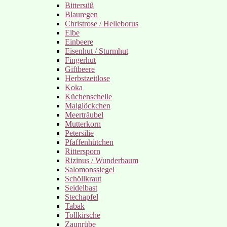
Bittersüß
Blauregen
Christrose / Helleborus
Eibe
Einbeere
Eisenhut / Sturmhut
Fingerhut
Giftbeere
Herbstzeitlose
Koka
Küchenschelle
Maiglöckchen
Meerträubel
Mutterkorn
Petersilie
Pfaffenhütchen
Rittersporn
Rizinus / Wunderbaum
Salomonssiegel
Schöllkraut
Seidelbast
Stechapfel
Tabak
Tollkirsche
Zaunrübe