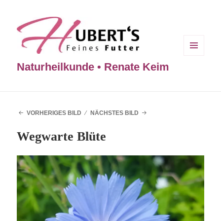
MENÜ
Naturheilkunde • Renate Keim
UND
WIDGETS
VORHERIGES BILD
NÄCHSTES BILD
Wegwarte Blüte