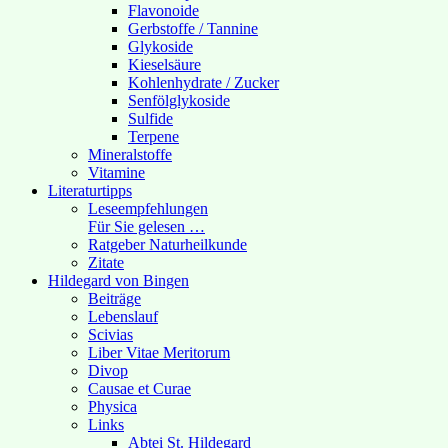
Flavonoide
Gerbstoffe / Tannine
Glykoside
Kieselsäure
Kohlenhydrate / Zucker
Senfölglykoside
Sulfide
Terpene
Mineralstoffe
Vitamine
Literaturtipps
Leseempfehlungen
Für Sie gelesen …
Ratgeber Naturheilkunde
Zitate
Hildegard von Bingen
Beiträge
Lebenslauf
Scivias
Liber Vitae Meritorum
Divop
Causae et Curae
Physica
Links
Abtei St. Hildegard