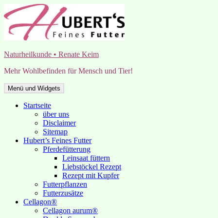
Zum
Inhalt
springen
Naturheilkunde • Renate Keim
Mehr Wohlbefinden für Mensch und Tier!
Menü und Widgets
Startseite
über uns
Disclaimer
Sitemap
Hubert’s Feines Futter
Pferdefütterung
Leinsaat füttern
Liebstöckel Rezept
Rezept mit Kupfer
Futterpflanzen
Futterzusätze
Cellagon®
Cellagon aurum®