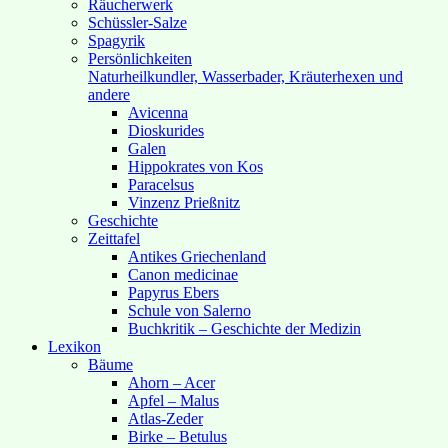
Räucherwerk
Schüssler-Salze
Spagyrik
Persönlichkeiten
Naturheilkundler, Wasserbader, Kräuterhexen und
andere
Avicenna
Dioskurides
Galen
Hippokrates von Kos
Paracelsus
Vinzenz Prießnitz
Geschichte
Zeittafel
Antikes Griechenland
Canon medicinae
Papyrus Ebers
Schule von Salerno
Buchkritik – Geschichte der Medizin
Lexikon
Bäume
Ahorn – Acer
Apfel – Malus
Atlas-Zeder
Birke – Betulus