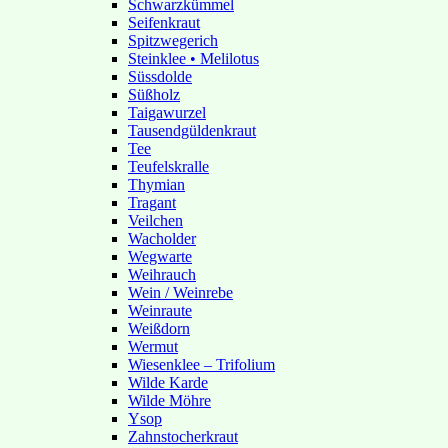
Schwarzkümmel
Seifenkraut
Spitzwegerich
Steinklee • Melilotus
Süssdolde
Süßholz
Taigawurzel
Tausendgüldenkraut
Tee
Teufelskralle
Thymian
Tragant
Veilchen
Wacholder
Wegwarte
Weihrauch
Wein / Weinrebe
Weinraute
Weißdorn
Wermut
Wiesenklee – Trifolium
Wilde Karde
Wilde Möhre
Ysop
Zahnstocherkraut