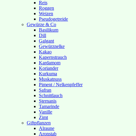
Reis
Roggen
Weizen
Pseudogetreide
Gewürze & Co
Basilikum
Dill
Galgant
Gewürznelke
Kakao
Kapernstrauch
Kardamom
Koriander
Kurkuma
Muskatnuss
Piment / Nelkenpfeffer
Safran
Schnittlauch
Sternanis
Tamarinde
Vanille
Zimt
Giftpflanzen
Alraune
Aronstab