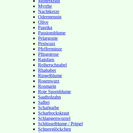
Mutterkraut
Myrrhe
Nachtkerze
Odermennig
Olive
Paprika
Passionsblume
Pelargonie
Pestwurz
Pfefferminze
Pfingstrose
Rainfarn
Reiherschnabel
Rhababer
Ringelblume
Rosenwurz
Rosmarin
Rote Spornblume
Saatholzahn
Salbei
Schafgarbe
Scharbockskraut
Schlangenwurzel
Schlüsselblume / Primel
Schneeglöckchen