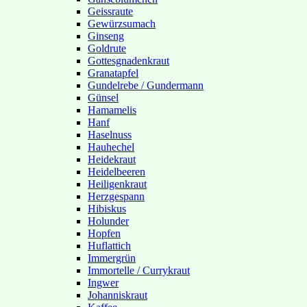
Geissraute
Gewürzsumach
Ginseng
Goldrute
Gottesgnadenkraut
Granatapfel
Gundelrebe / Gundermann
Günsel
Hamamelis
Hanf
Haselnuss
Hauhechel
Heidekraut
Heidelbeeren
Heiligenkraut
Herzgespann
Hibiskus
Holunder
Hopfen
Huflattich
Immergrün
Immortelle / Currykraut
Ingwer
Johanniskraut