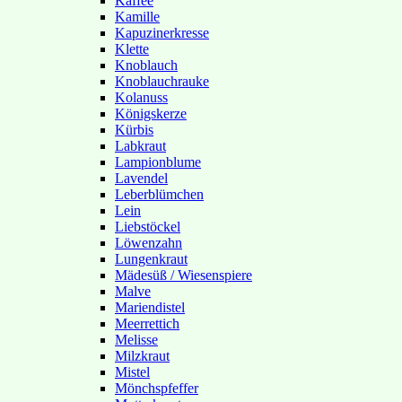
Kaffee
Kamille
Kapuzinerkresse
Klette
Knoblauch
Knoblauchrauke
Kolanuss
Königskerze
Kürbis
Labkraut
Lampionblume
Lavendel
Leberblümchen
Lein
Liebstöckel
Löwenzahn
Lungenkraut
Mädesüß / Wiesenspiere
Malve
Mariendistel
Meerrettich
Melisse
Milzkraut
Mistel
Mönchspfeffer