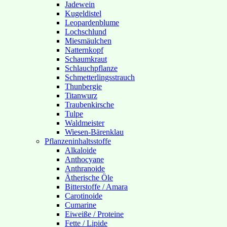
Jadewein
Kugeldistel
Leopardenblume
Lochschlund
Miesmäulchen
Natternkopf
Schaumkraut
Schlauchpflanze
Schmetterlingsstrauch
Thunbergie
Titanwurz
Traubenkirsche
Tulpe
Waldmeister
Wiesen-Bärenklau
Pflanzeninhaltsstoffe
Alkaloide
Anthocyane
Anthranoide
Ätherische Öle
Bitterstoffe / Amara
Carotinoide
Cumarine
Eiweiße / Proteine
Fette / Lipide