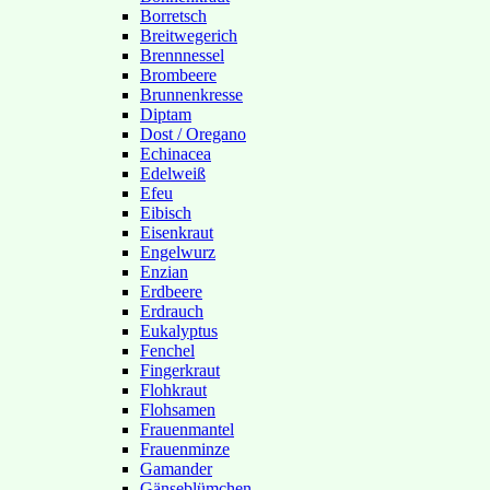
Borretsch
Breitwegerich
Brennnessel
Brombeere
Brunnenkresse
Diptam
Dost / Oregano
Echinacea
Edelweiß
Efeu
Eibisch
Eisenkraut
Engelwurz
Enzian
Erdbeere
Erdrauch
Eukalyptus
Fenchel
Fingerkraut
Flohkraut
Flohsamen
Frauenmantel
Frauenminze
Gamander
Gänseblümchen