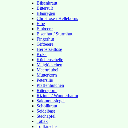
Bilsenkraut
Bittersüß
Blauregen
Christrose / Helleborus
Eibe
Einbeere
Eisenhut / Sturmhut
Fingerhut
Giftbeere
Herbstzeitlose
Koka
Küchenschelle
Maiglöckchen
Meerträubel
Mutterkorn
Petersilie
Pfaffenhütchen
Rittersporn
Rizinus / Wunderbaum
Salomonssiegel
Schöllkraut
Seidelbast
Stechapfel
Tabak
Tollkirsche