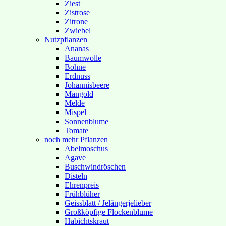
Ziest
Zistrose
Zitrone
Zwiebel
Nutzpflanzen
Ananas
Baumwolle
Bohne
Erdnuss
Johannisbeere
Mangold
Melde
Mispel
Sonnenblume
Tomate
noch mehr Pflanzen
Abelmoschus
Agave
Buschwindröschen
Disteln
Ehrenpreis
Frühblüher
Geissblatt / Jelängerjelieber
Großköpfige Flockenblume
Habichtskraut