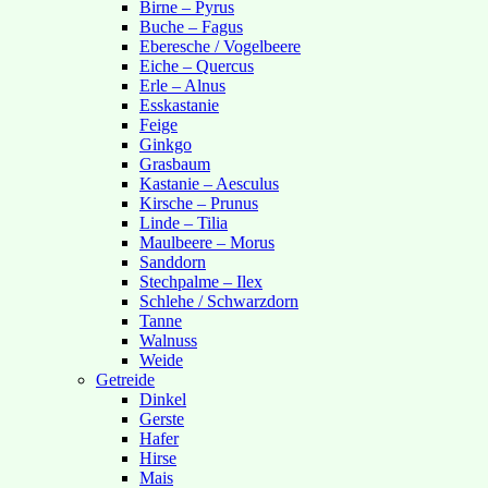
Birne – Pyrus
Buche – Fagus
Eberesche / Vogelbeere
Eiche – Quercus
Erle – Alnus
Esskastanie
Feige
Ginkgo
Grasbaum
Kastanie – Aesculus
Kirsche – Prunus
Linde – Tilia
Maulbeere – Morus
Sanddorn
Stechpalme – Ilex
Schlehe / Schwarzdorn
Tanne
Walnuss
Weide
Getreide
Dinkel
Gerste
Hafer
Hirse
Mais