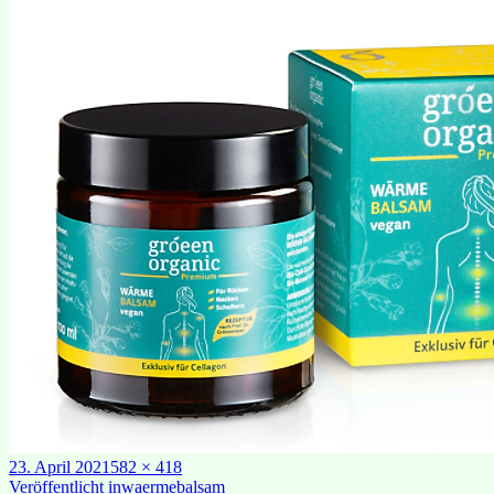
Veröffentlicht
Originalgröße
23. April 2021
582 × 418
am
Beitragsnavigation
Veröffentlicht in
waermebalsam