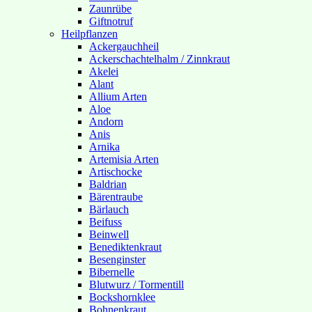
Zaunrübe
Giftnotruf
Heilpflanzen
Ackergauchheil
Ackerschachtelhalm / Zinnkraut
Akelei
Alant
Allium Arten
Aloe
Andorn
Anis
Arnika
Artemisia Arten
Artischocke
Baldrian
Bärentraube
Bärlauch
Beifuss
Beinwell
Benediktenkraut
Besenginster
Bibernelle
Blutwurz / Tormentill
Bockshornklee
Bohnenkraut