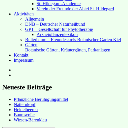
St. Hildegard-Akademie
Verein der Freunde der Abtei St. Hildegard
Aktivitäten
Allgemein
DNB – Deutscher Naturheilbund
GPT – Gesellschaft für Phytotherapie
Arzneipflanzenlexikon
Butterbaum – Freundeskreis Botanischer Garten Kiel
Gärten
Botanische Gärten, Kräutergärten, Parkanlagen
Kontakt
Impressum
Hubert’s
bei
Hubert’s
Facebook
bei
Instagram
Neueste Beiträge
Pflanzliche Beruhigungsmittel
Natternkopf
Heidelbeeren
Baumwolle
Wiesen-Bärenklau