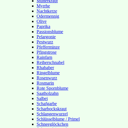
Mutterkraut
Myrrhe
Nachtkerze
Odermennig
Olive
Paprika
Passionsblume
Pelargonie
Pestwurz
Pfefferminze
Pfingstrose
Rainfarn
Reiherschnabel
Rhababer
Ringelblume
Rosenwurz
Rosmarin
Rote Spornblume
Saatholzahn
Salbei
Schafgarbe
Scharbockskraut
Schlangenwurzel
Schlüsselblume / Primel
Schneeglöckchen