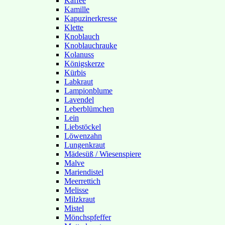
Kaffee
Kamille
Kapuzinerkresse
Klette
Knoblauch
Knoblauchrauke
Kolanuss
Königskerze
Kürbis
Labkraut
Lampionblume
Lavendel
Leberblümchen
Lein
Liebstöckel
Löwenzahn
Lungenkraut
Mädesüß / Wiesenspiere
Malve
Mariendistel
Meerrettich
Melisse
Milzkraut
Mistel
Mönchspfeffer