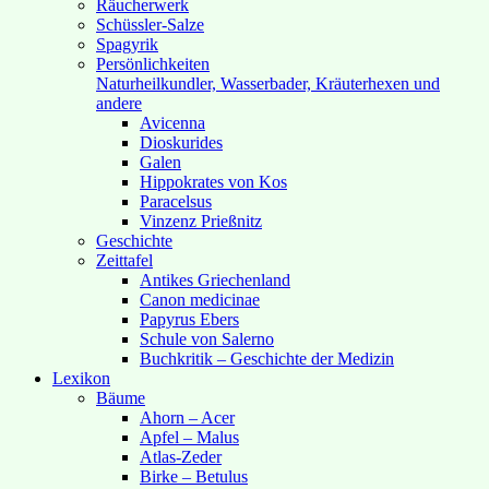
Räucherwerk
Schüssler-Salze
Spagyrik
Persönlichkeiten
Naturheilkundler, Wasserbader, Kräuterhexen und
andere
Avicenna
Dioskurides
Galen
Hippokrates von Kos
Paracelsus
Vinzenz Prießnitz
Geschichte
Zeittafel
Antikes Griechenland
Canon medicinae
Papyrus Ebers
Schule von Salerno
Buchkritik – Geschichte der Medizin
Lexikon
Bäume
Ahorn – Acer
Apfel – Malus
Atlas-Zeder
Birke – Betulus