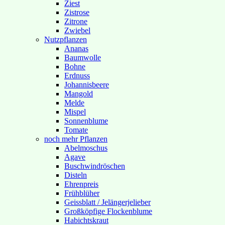
Ziest
Zistrose
Zitrone
Zwiebel
Nutzpflanzen
Ananas
Baumwolle
Bohne
Erdnuss
Johannisbeere
Mangold
Melde
Mispel
Sonnenblume
Tomate
noch mehr Pflanzen
Abelmoschus
Agave
Buschwindröschen
Disteln
Ehrenpreis
Frühblüher
Geissblatt / Jelängerjelieber
Großköpfige Flockenblume
Habichtskraut