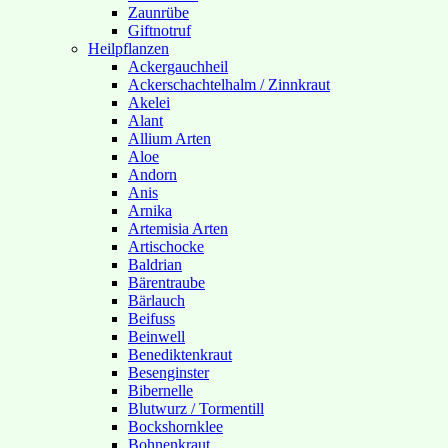
Zaunrübe
Giftnotruf
Heilpflanzen
Ackergauchheil
Ackerschachtelhalm / Zinnkraut
Akelei
Alant
Allium Arten
Aloe
Andorn
Anis
Arnika
Artemisia Arten
Artischocke
Baldrian
Bärentraube
Bärlauch
Beifuss
Beinwell
Benediktenkraut
Besenginster
Bibernelle
Blutwurz / Tormentill
Bockshornklee
Bohnenkraut