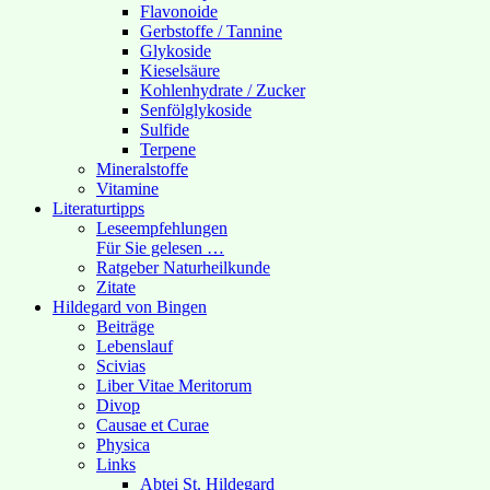
Flavonoide
Gerbstoffe / Tannine
Glykoside
Kieselsäure
Kohlenhydrate / Zucker
Senfölglykoside
Sulfide
Terpene
Mineralstoffe
Vitamine
Literaturtipps
Leseempfehlungen
Für Sie gelesen …
Ratgeber Naturheilkunde
Zitate
Hildegard von Bingen
Beiträge
Lebenslauf
Scivias
Liber Vitae Meritorum
Divop
Causae et Curae
Physica
Links
Abtei St. Hildegard