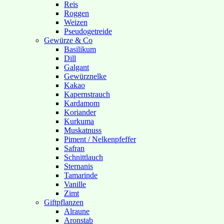
Reis
Roggen
Weizen
Pseudogetreide
Gewürze & Co
Basilikum
Dill
Galgant
Gewürznelke
Kakao
Kapernstrauch
Kardamom
Koriander
Kurkuma
Muskatnuss
Piment / Nelkenpfeffer
Safran
Schnittlauch
Sternanis
Tamarinde
Vanille
Zimt
Giftpflanzen
Alraune
Aronstab