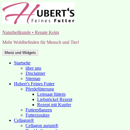
Zum
Inhalt
springen
Naturheilkunde • Renate Keim
Mehr Wohlbefinden für Mensch und Tier!
Menü und Widgets
Startseite
über uns
Disclaimer
Sitemap
Hubert’s Feines Futter
Pferdefütterung
Leinsaat füttern
Liebstöckel Rezept
Rezept mit Kupfer
Futterpflanzen
Futterzusätze
Cellagon®
Cellagon aurum®