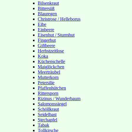
Bilsenkraut
Bittersüß
Blauregen
Christrose / Helleborus
Eibe
Einbeere
Eisenhut / Sturmhut
Fingerhut
Giftbeere
Herbstzeitlose
Koka
Küchenschelle
Maiglöckchen
Meerträubel
Mutterkorn
Petersilie
Pfaffenhütchen
Rittersporn
Rizinus / Wunderbaum
Salomonssiegel
Schöllkraut
Seidelbast
Stechapfel
Tabak
Tollkirsche