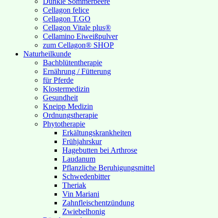
Dunkle Sommerbeere
Cellagon felice
Cellagon T.GO
Cellagon Vitale plus®
Cellamino Eiweißpulver
zum Cellagon® SHOP
Naturheilkunde
Bachblütentherapie
Ernährung / Fütterung
für Pferde
Klostermedizin
Gesundheit
Kneipp Medizin
Ordnungstherapie
Phytotherapie
Erkältungskrankheiten
Frühjahrskur
Hagebutten bei Arthrose
Laudanum
Pflanzliche Beruhigungsmittel
Schwedenbitter
Theriak
Vin Mariani
Zahnfleischentzündung
Zwiebelhonig