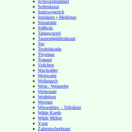
Schwarzkümmel
Seifenkraut
Spitzwegerich
Steinklee • Melilotus
Süssdolde
Süßholz
Taigawurzel
Tausendgüldenkraut
Tee
Teufelskralle
Thymian
Tragant
Veilchen
Wacholder
Wegwarte
Weihrauch
Wein / Weinrebe
Weinraute
Weißdorn
Wermut
Wiesenklee – Trifolium
Wilde Karde
Wilde Möhre
Ysop
Zahnstocherkraut