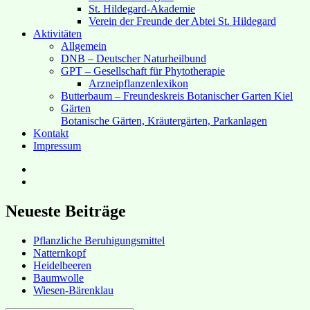
St. Hildegard-Akademie
Verein der Freunde der Abtei St. Hildegard
Aktivitäten
Allgemein
DNB – Deutscher Naturheilbund
GPT – Gesellschaft für Phytotherapie
Arzneipflanzenlexikon
Butterbaum – Freundeskreis Botanischer Garten Kiel
Gärten
Botanische Gärten, Kräutergärten, Parkanlagen
Kontakt
Impressum
Hubert’s
bei
Hubert’s
Facebook
bei
Instagram
Neueste Beiträge
Pflanzliche Beruhigungsmittel
Natternkopf
Heidelbeeren
Baumwolle
Wiesen-Bärenklau