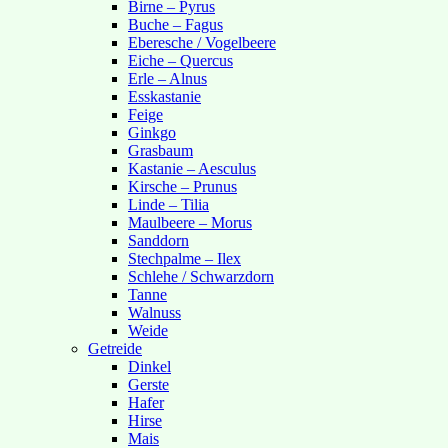
Birne – Pyrus
Buche – Fagus
Eberesche / Vogelbeere
Eiche – Quercus
Erle – Alnus
Esskastanie
Feige
Ginkgo
Grasbaum
Kastanie – Aesculus
Kirsche – Prunus
Linde – Tilia
Maulbeere – Morus
Sanddorn
Stechpalme – Ilex
Schlehe / Schwarzdorn
Tanne
Walnuss
Weide
Getreide
Dinkel
Gerste
Hafer
Hirse
Mais