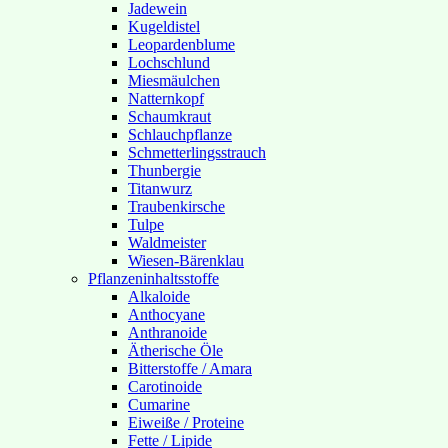
Jadewein
Kugeldistel
Leopardenblume
Lochschlund
Miesmäulchen
Natternkopf
Schaumkraut
Schlauchpflanze
Schmetterlingsstrauch
Thunbergie
Titanwurz
Traubenkirsche
Tulpe
Waldmeister
Wiesen-Bärenklau
Pflanzeninhaltsstoffe
Alkaloide
Anthocyane
Anthranoide
Ätherische Öle
Bitterstoffe / Amara
Carotinoide
Cumarine
Eiweiße / Proteine
Fette / Lipide