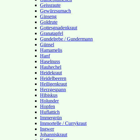
Geissraute
Gewürzsumach
Ginseng
Goldrute
Gottesgnadenkraut
Granatapfel
Gundelrebe / Gundermann
Günsel
Hamamelis
Hanf
Haselnuss
Hauhechel
Heidekraut
Heidelbeeren
Heiligenkraut
Herzgespann
Hibiskus
Holunder
Hopfen
Huflattich
Immergrün
Immortelle / Currykraut
Ingwer
Johanniskraut