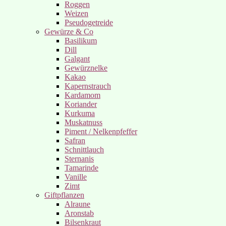
Roggen
Weizen
Pseudogetreide
Gewürze & Co
Basilikum
Dill
Galgant
Gewürznelke
Kakao
Kapernstrauch
Kardamom
Koriander
Kurkuma
Muskatnuss
Piment / Nelkenpfeffer
Safran
Schnittlauch
Sternanis
Tamarinde
Vanille
Zimt
Giftpflanzen
Alraune
Aronstab
Bilsenkraut