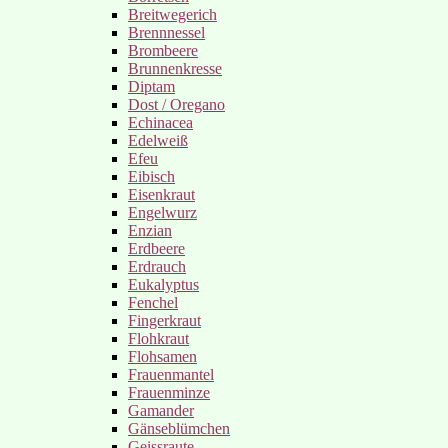
Breitwegerich
Brennnessel
Brombeere
Brunnenkresse
Diptam
Dost / Oregano
Echinacea
Edelweiß
Efeu
Eibisch
Eisenkraut
Engelwurz
Enzian
Erdbeere
Erdrauch
Eukalyptus
Fenchel
Fingerkraut
Flohkraut
Flohsamen
Frauenmantel
Frauenminze
Gamander
Gänseblümchen
Geissraute