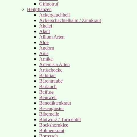
Giftnotruf
Heilpflanzen
Ackergauchheil
Ackerschachtelhalm / Zinnkraut
Akelei
Alant
Allium Arten
Aloe
Andorn
Anis
Arnika
Artemisia Arten
Artischocke
Baldrian
Bärentraube
Bärlauch
Beifuss
Beinwell
Benediktenkraut
Besenginster
Bibernelle
Blutwurz / Tormentill
Bockshornklee
Bohnenkraut
Borretsch