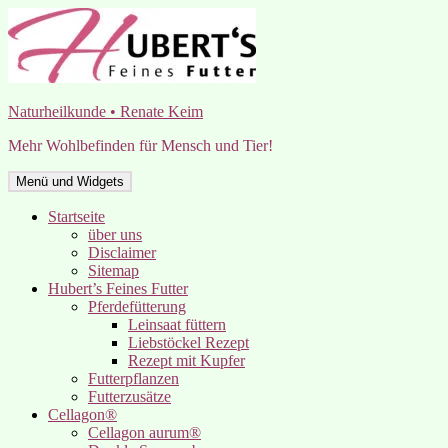
Zum
Inhalt
springen
Naturheilkunde • Renate Keim
Mehr Wohlbefinden für Mensch und Tier!
Menü und Widgets
Startseite
über uns
Disclaimer
Sitemap
Hubert’s Feines Futter
Pferdefütterung
Leinsaat füttern
Liebstöckel Rezept
Rezept mit Kupfer
Futterpflanzen
Futterzusätze
Cellagon®
Cellagon aurum®