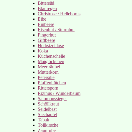
Bittersüß
Blauregen
Christrose / Helleborus
Eibe
Einbeere
Eisenhut / Sturmhut
Fingerhut
Giftbeere
Herbstzeitlose
Koka
Küchenschelle
Maiglöckchen
Meerträubel
Mutterkorn
Petersilie
Pfaffenhütchen
Rittersporn
Rizinus / Wunderbaum
Salomonssiegel
Schöllkraut
Seidelbast
Stechapfel
Tabak
Tollkirsche
Zaunrübe