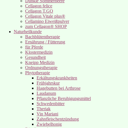
Dunkle Sommerbeere
Cellagon felice
Cellagon T.GO
Cellagon Vitale plus®
Cellamino Eiweißpulver
zum Cellagon® SHOP
Naturheilkunde
Bachblütentherapie
Ernährung / Fütterung
für Pferde
Klostermedizin
Gesundheit
Kneipp Medizin
Ordnungstherapie
Phytotherapie
Erkältungskrankheiten
Frühjahrskur
Hagebutten bei Arthrose
Laudanum
Pflanzliche Beruhigungsmittel
Schwedenbitter
Theriak
Vin Mariani
Zahnfleischentzündung
Zwiebelhonig