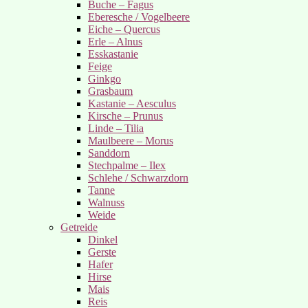
Buche – Fagus
Eberesche / Vogelbeere
Eiche – Quercus
Erle – Alnus
Esskastanie
Feige
Ginkgo
Grasbaum
Kastanie – Aesculus
Kirsche – Prunus
Linde – Tilia
Maulbeere – Morus
Sanddorn
Stechpalme – Ilex
Schlehe / Schwarzdorn
Tanne
Walnuss
Weide
Getreide
Dinkel
Gerste
Hafer
Hirse
Mais
Reis