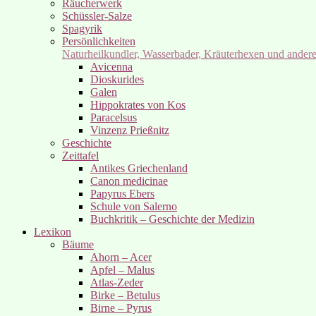
Räucherwerk
Schüssler-Salze
Spagyrik
Persönlichkeiten
Naturheilkundler, Wasserbader, Kräuterhexen und ander
Avicenna
Dioskurides
Galen
Hippokrates von Kos
Paracelsus
Vinzenz Prießnitz
Geschichte
Zeittafel
Antikes Griechenland
Canon medicinae
Papyrus Ebers
Schule von Salerno
Buchkritik – Geschichte der Medizin
Lexikon
Bäume
Ahorn – Acer
Apfel – Malus
Atlas-Zeder
Birke – Betulus
Birne – Pyrus