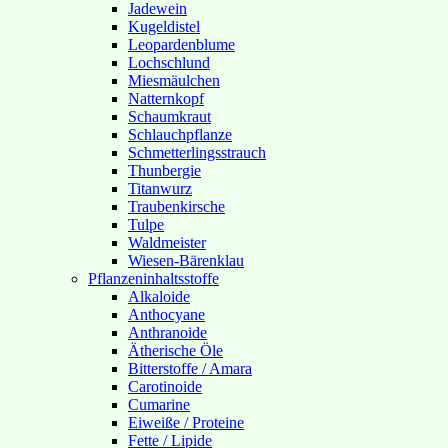
Jadewein
Kugeldistel
Leopardenblume
Lochschlund
Miesmäulchen
Natternkopf
Schaumkraut
Schlauchpflanze
Schmetterlingsstrauch
Thunbergie
Titanwurz
Traubenkirsche
Tulpe
Waldmeister
Wiesen-Bärenklau
Pflanzeninhaltsstoffe
Alkaloide
Anthocyane
Anthranoide
Ätherische Öle
Bitterstoffe / Amara
Carotinoide
Cumarine
Eiweiße / Proteine
Fette / Lipide