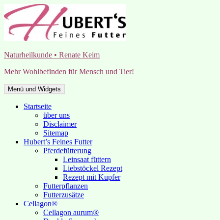
Zum
Inhalt
springen
Naturheilkunde • Renate Keim
Mehr Wohlbefinden für Mensch und Tier!
Menü und Widgets
Startseite
über uns
Disclaimer
Sitemap
Hubert’s Feines Futter
Pferdefütterung
Leinsaat füttern
Liebstöckel Rezept
Rezept mit Kupfer
Futterpflanzen
Futterzusätze
Cellagon®
Cellagon aurum®