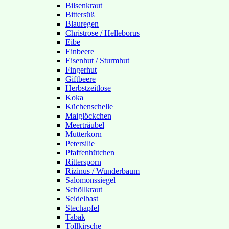
Bilsenkraut
Bittersüß
Blauregen
Christrose / Helleborus
Eibe
Einbeere
Eisenhut / Sturmhut
Fingerhut
Giftbeere
Herbstzeitlose
Koka
Küchenschelle
Maiglöckchen
Meerträubel
Mutterkorn
Petersilie
Pfaffenhütchen
Rittersporn
Rizinus / Wunderbaum
Salomonssiegel
Schöllkraut
Seidelbast
Stechapfel
Tabak
Tollkirsche