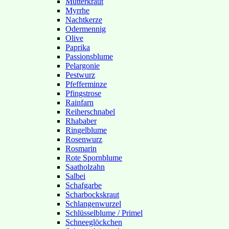
Mutterkraut
Myrrhe
Nachtkerze
Odermennig
Olive
Paprika
Passionsblume
Pelargonie
Pestwurz
Pfefferminze
Pfingstrose
Rainfarn
Reiherschnabel
Rhababer
Ringelblume
Rosenwurz
Rosmarin
Rote Spornblume
Saatholzahn
Salbei
Schafgarbe
Scharbockskraut
Schlangenwurzel
Schlüsselblume / Primel
Schneeglöckchen