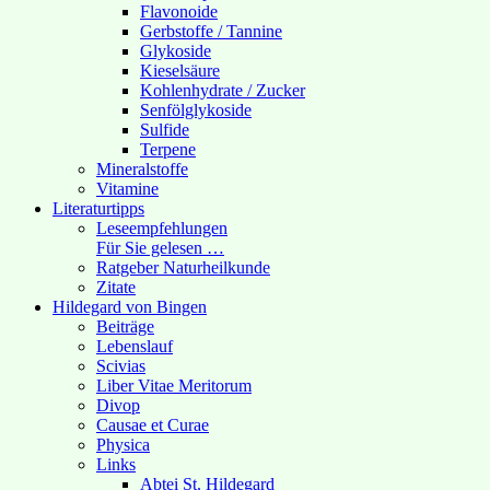
Flavonoide
Gerbstoffe / Tannine
Glykoside
Kieselsäure
Kohlenhydrate / Zucker
Senfölglykoside
Sulfide
Terpene
Mineralstoffe
Vitamine
Literaturtipps
Leseempfehlungen
Für Sie gelesen …
Ratgeber Naturheilkunde
Zitate
Hildegard von Bingen
Beiträge
Lebenslauf
Scivias
Liber Vitae Meritorum
Divop
Causae et Curae
Physica
Links
Abtei St. Hildegard