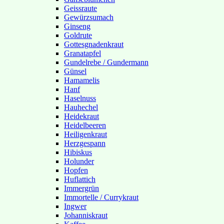
Geissraute
Gewürzsumach
Ginseng
Goldrute
Gottesgnadenkraut
Granatapfel
Gundelrebe / Gundermann
Günsel
Hamamelis
Hanf
Haselnuss
Hauhechel
Heidekraut
Heidelbeeren
Heiligenkraut
Herzgespann
Hibiskus
Holunder
Hopfen
Huflattich
Immergrün
Immortelle / Currykraut
Ingwer
Johanniskraut