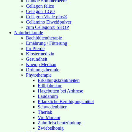
Dunkle Sommerbeere
Cellagon felice
Cellagon T.GO
Cellagon Vitale plus®
Cellamino Eiweißpulver
zum Cellagon® SHOP
Naturheilkunde
Bachblütentherapie
Ernährung / Fütterung
für Pferde
Klostermedizin
Gesundheit
Kneipp Medizin
Ordnungstherapie
Phytotherapie
Erkältungskrankheiten
Frühjahrskur
Hagebutten bei Arthrose
Laudanum
Pflanzliche Beruhigungsmittel
Schwedenbitter
Theriak
Vin Mariani
Zahnfleischentzündung
Zwiebelhonig