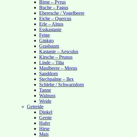
Birne – Pyrus
Buche – Fagus
Eberesche / Vogelbeere
Eiche – Quercus
Erle – Alnus
Esskastanie
Feige
Ginkgo
Grasbaum
Kastanie – Aesculus
Kirsche – Prunus
Linde – Tilia
Maulbeere – Morus
Sanddorn
Stechpalme – Ilex
Schlehe / Schwarzdorn
Tanne
Walnuss
Weide
Getreide
Dinkel
Gerste
Hafer
Hirse
Mais