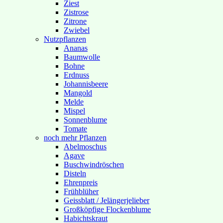
Ziest
Zistrose
Zitrone
Zwiebel
Nutzpflanzen
Ananas
Baumwolle
Bohne
Erdnuss
Johannisbeere
Mangold
Melde
Mispel
Sonnenblume
Tomate
noch mehr Pflanzen
Abelmoschus
Agave
Buschwindröschen
Disteln
Ehrenpreis
Frühblüher
Geissblatt / Jelängerjelieber
Großköpfige Flockenblume
Habichtskraut