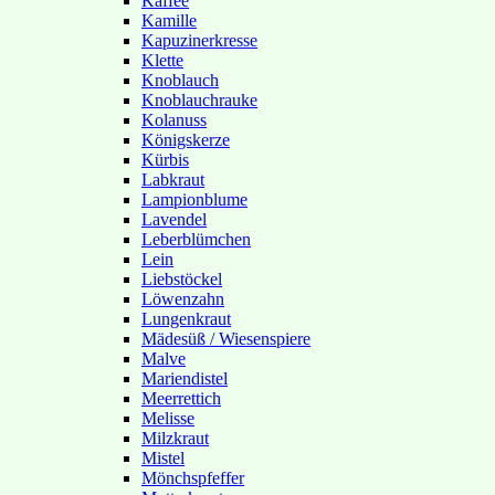
Kaffee
Kamille
Kapuzinerkresse
Klette
Knoblauch
Knoblauchrauke
Kolanuss
Königskerze
Kürbis
Labkraut
Lampionblume
Lavendel
Leberblümchen
Lein
Liebstöckel
Löwenzahn
Lungenkraut
Mädesüß / Wiesenspiere
Malve
Mariendistel
Meerrettich
Melisse
Milzkraut
Mistel
Mönchspfeffer