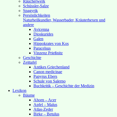
Räucherwerk
Schüssler-Salze
Spagyrik
Persönlichkeiten
Naturheilkundler, Wasserbader, Kräuterhexen und
andere
Avicenna
Dioskurides
Galen
Hippokrates von Kos
Paracelsus
Vinzenz Prießnitz
Geschichte
Zeittafel
Antikes Griechenland
Canon medicinae
Papyrus Ebers
Schule von Salerno
Buchkritik – Geschichte der Medizin
Lexikon
Bäume
Ahorn – Acer
Apfel – Malus
Atlas-Zeder
Birke – Betulus