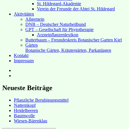
St. Hildegard-Akademie
Verein der Freunde der Abtei St. Hildegard
Aktivitäten
Allgemein
DNB – Deutscher Naturheilbund
GPT – Gesellschaft für Phytotherapie
Arzneipflanzenlexikon
Butterbaum – Freundeskreis Botanischer Garten Kiel
Gärten
Botanische Gärten, Kräutergärten, Parkanlagen
Kontakt
Impressum
Hubert’s
bei
Hubert’s
Facebook
bei
Instagram
Neueste Beiträge
Pflanzliche Beruhigungsmittel
Natternkopf
Heidelbeeren
Baumwolle
Wiesen-Bärenklau