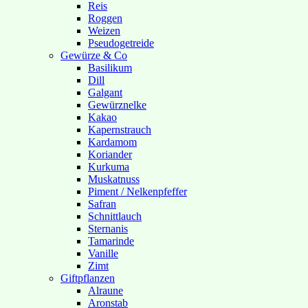
Reis
Roggen
Weizen
Pseudogetreide
Gewürze & Co
Basilikum
Dill
Galgant
Gewürznelke
Kakao
Kapernstrauch
Kardamom
Koriander
Kurkuma
Muskatnuss
Piment / Nelkenpfeffer
Safran
Schnittlauch
Sternanis
Tamarinde
Vanille
Zimt
Giftpflanzen
Alraune
Aronstab