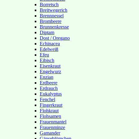
Borretsch
Breitwegerich
Brennnessel
Brombeere
Brunnenkresse
Diptam
Dost / Oregano
Echinacea
Edelweiß
Efeu
Eibisch
Eisenkraut
Engelwurz
Enzian
Erdbeere
Erdrauch
Eukalyptus
Fenchel
Fingerkraut
Flohkraut
Flohsamen
Frauenmantel
Frauenminze
Gamander
Gänseblümchen