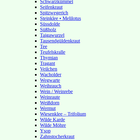
Schwarzkümmel
Seifenkraut
Spitzwegerich
Steinklee • Melilotus
Süssdolde
Süßholz
Taigawurzel
Tausendgüldenkraut
Tee
Teufelskralle
Thymian
Tragant
Veilchen
Wacholder
Wegwarte
Weihrauch
Wein / Weinrebe
Weinraute
Weißdorn
Wermut
Wiesenklee – Trifolium
Wilde Karde
Wilde Möhre
Ysop
Zahnstocherkraut