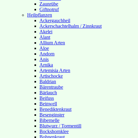
Zaunrübe
Giftnotruf
Heilpflanzen
Ackergauchheil
Ackerschachtelhalm / Zinnkraut
Akelei
Alant
Allium Arten
Aloe
Andorn
Anis
Arnika
Artemisia Arten
Artischocke
Baldrian
Bärentraube
Bärlauch
Beifuss
Beinwell
Benediktenkraut
Besenginster
Bibernelle
Blutwurz / Tormentill
Bockshornklee
Bohnenkraut