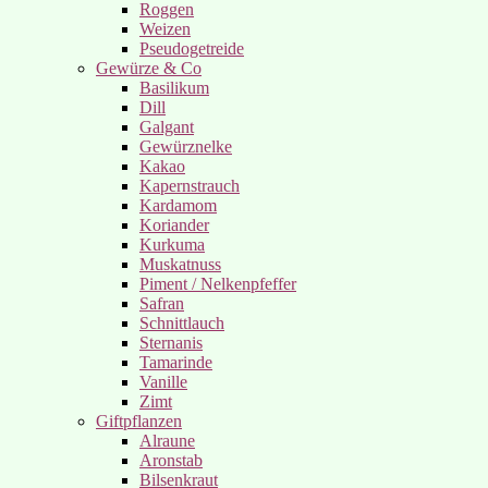
Roggen
Weizen
Pseudogetreide
Gewürze & Co
Basilikum
Dill
Galgant
Gewürznelke
Kakao
Kapernstrauch
Kardamom
Koriander
Kurkuma
Muskatnuss
Piment / Nelkenpfeffer
Safran
Schnittlauch
Sternanis
Tamarinde
Vanille
Zimt
Giftpflanzen
Alraune
Aronstab
Bilsenkraut