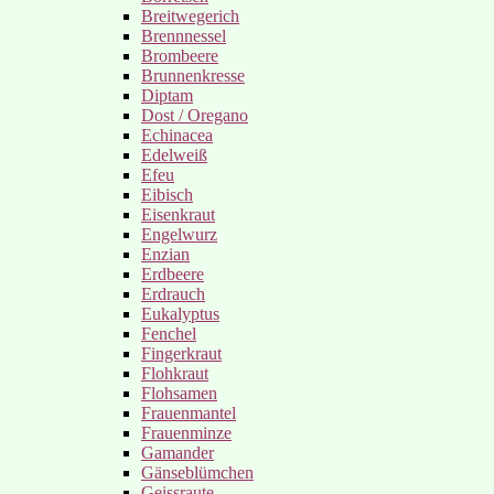
Breitwegerich
Brennnessel
Brombeere
Brunnenkresse
Diptam
Dost / Oregano
Echinacea
Edelweiß
Efeu
Eibisch
Eisenkraut
Engelwurz
Enzian
Erdbeere
Erdrauch
Eukalyptus
Fenchel
Fingerkraut
Flohkraut
Flohsamen
Frauenmantel
Frauenminze
Gamander
Gänseblümchen
Geissraute