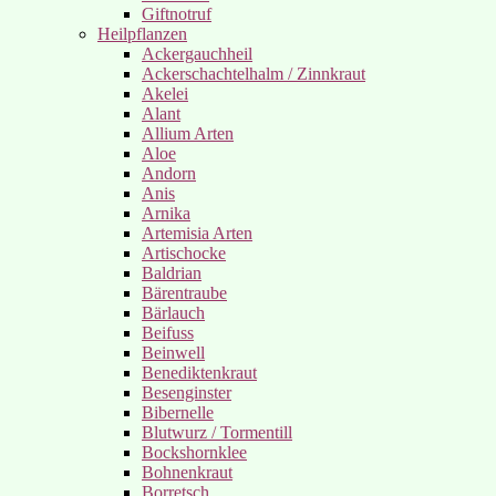
Giftnotruf
Heilpflanzen
Ackergauchheil
Ackerschachtelhalm / Zinnkraut
Akelei
Alant
Allium Arten
Aloe
Andorn
Anis
Arnika
Artemisia Arten
Artischocke
Baldrian
Bärentraube
Bärlauch
Beifuss
Beinwell
Benediktenkraut
Besenginster
Bibernelle
Blutwurz / Tormentill
Bockshornklee
Bohnenkraut
Borretsch