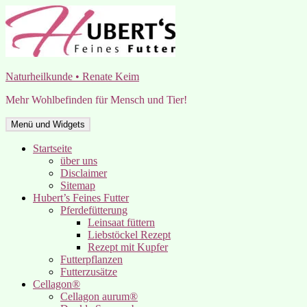
Zum
Inhalt
springen
Naturheilkunde • Renate Keim
Mehr Wohlbefinden für Mensch und Tier!
Menü und Widgets
Startseite
über uns
Disclaimer
Sitemap
Hubert’s Feines Futter
Pferdefütterung
Leinsaat füttern
Liebstöckel Rezept
Rezept mit Kupfer
Futterpflanzen
Futterzusätze
Cellagon®
Cellagon aurum®