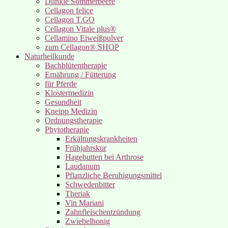
Dunkle Sommerbeere
Cellagon felice
Cellagon T.GO
Cellagon Vitale plus®
Cellamino Eiweißpulver
zum Cellagon® SHOP
Naturheilkunde
Bachblütentherapie
Ernährung / Fütterung
für Pferde
Klostermedizin
Gesundheit
Kneipp Medizin
Ordnungstherapie
Phytotherapie
Erkältungskrankheiten
Frühjahrskur
Hagebutten bei Arthrose
Laudanum
Pflanzliche Beruhigungsmittel
Schwedenbitter
Theriak
Vin Mariani
Zahnfleischentzündung
Zwiebelhonig