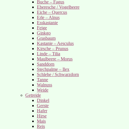
Buche – Fagus
Eberesche / Vogelbeere
Eiche – Quercus
Erle – Alnus
Esskastanie
Feige
Ginkgo
Grasbaum
Kastanie – Aesculus
Kirsche – Prunus
Linde – Tilia
Maulbeere – Morus
Sanddorn
Stechpalme – Ilex
Schlehe / Schwarzdorn
Tanne
Walnuss
Weide
Getreide
Dinkel
Gerste
Hafer
Hirse
Mais
Reis