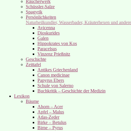
Räucherwerk
Schüssler-Salze
Spagyrik
Persönlichkeiten
Naturheilkundler, Wasserbader, Kräuterhexen und ander
Avicenna
Dioskurides
Galen
Hippokrates von Kos
Paracelsus
Vinzenz Prießnitz
Geschichte
Zeittafel
Antikes Griechenland
Canon medicinae
Papyrus Ebers
Schule von Salerno
Buchkritik – Geschichte der Medizin
Lexikon
Bäume
Ahorn – Acer
Apfel – Malus
Atlas-Zeder
Birke – Betulus
Birne – Pyrus