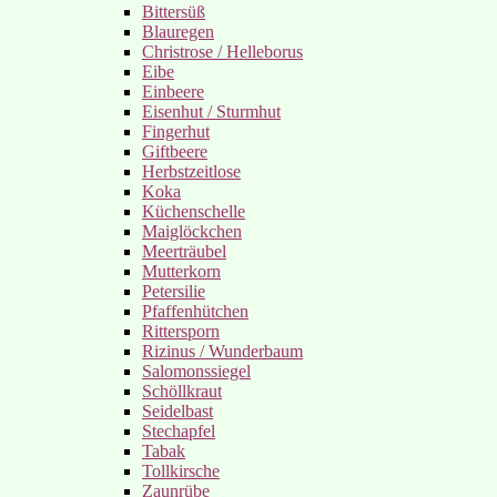
Bittersüß
Blauregen
Christrose / Helleborus
Eibe
Einbeere
Eisenhut / Sturmhut
Fingerhut
Giftbeere
Herbstzeitlose
Koka
Küchenschelle
Maiglöckchen
Meerträubel
Mutterkorn
Petersilie
Pfaffenhütchen
Rittersporn
Rizinus / Wunderbaum
Salomonssiegel
Schöllkraut
Seidelbast
Stechapfel
Tabak
Tollkirsche
Zaunrübe