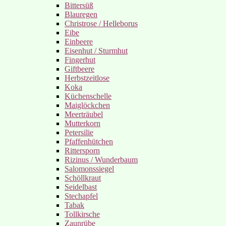
Bittersüß
Blauregen
Christrose / Helleborus
Eibe
Einbeere
Eisenhut / Sturmhut
Fingerhut
Giftbeere
Herbstzeitlose
Koka
Küchenschelle
Maiglöckchen
Meerträubel
Mutterkorn
Petersilie
Pfaffenhütchen
Rittersporn
Rizinus / Wunderbaum
Salomonssiegel
Schöllkraut
Seidelbast
Stechapfel
Tabak
Tollkirsche
Zaunrübe