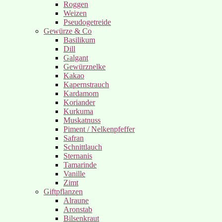
Roggen
Weizen
Pseudogetreide
Gewürze & Co
Basilikum
Dill
Galgant
Gewürznelke
Kakao
Kapernstrauch
Kardamom
Koriander
Kurkuma
Muskatnuss
Piment / Nelkenpfeffer
Safran
Schnittlauch
Sternanis
Tamarinde
Vanille
Zimt
Giftpflanzen
Alraune
Aronstab
Bilsenkraut