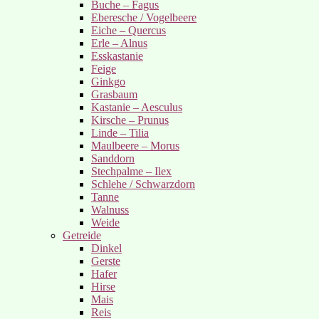
Buche – Fagus
Eberesche / Vogelbeere
Eiche – Quercus
Erle – Alnus
Esskastanie
Feige
Ginkgo
Grasbaum
Kastanie – Aesculus
Kirsche – Prunus
Linde – Tilia
Maulbeere – Morus
Sanddorn
Stechpalme – Ilex
Schlehe / Schwarzdorn
Tanne
Walnuss
Weide
Getreide
Dinkel
Gerste
Hafer
Hirse
Mais
Reis