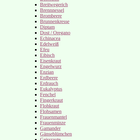
Breitwegerich
Brennnessel
Brombeere
Brunnenkresse
Diptam
Dost / Oregano
Echinacea
Edelweiß
Efeu
Eibisch
Eisenkraut
Engelwurz
Enzian
Erdbeere
Erdrauch
Eukalyptus
Fenchel
Fingerkraut
Flohkraut
Flohsamen
Frauenmantel
Frauenminze
Gamander
Gänseblümchen
Geissraute