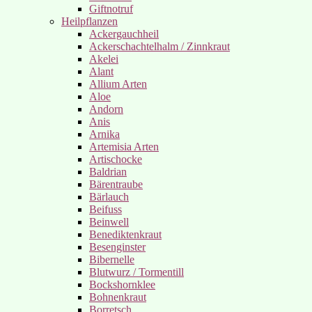
Giftnotruf
Heilpflanzen
Ackergauchheil
Ackerschachtelhalm / Zinnkraut
Akelei
Alant
Allium Arten
Aloe
Andorn
Anis
Arnika
Artemisia Arten
Artischocke
Baldrian
Bärentraube
Bärlauch
Beifuss
Beinwell
Benediktenkraut
Besenginster
Bibernelle
Blutwurz / Tormentill
Bockshornklee
Bohnenkraut
Borretsch