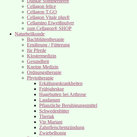
Dunkle Sommerbeere
Cellagon felice
Cellagon T.GO
Cellagon Vitale plus®
Cellamino Eiweißpulver
zum Cellagon® SHOP
Naturheilkunde
Bachblütentherapie
Ernährung / Fütterung
für Pferde
Klostermedizin
Gesundheit
Kneipp Medizin
Ordnungstherapie
Phytotherapie
Erkältungskrankheiten
Frühjahrskur
Hagebutten bei Arthrose
Laudanum
Pflanzliche Beruhigungsmittel
Schwedenbitter
Theriak
Vin Mariani
Zahnfleischentzündung
Zwiebelhonig