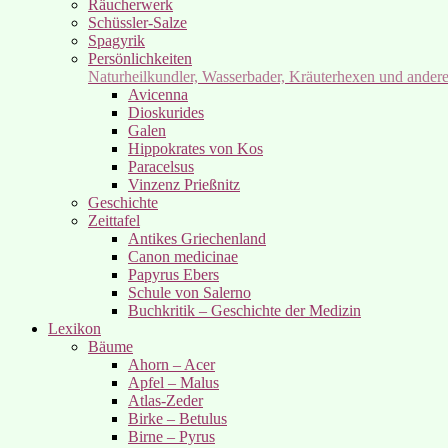
Räucherwerk
Schüssler-Salze
Spagyrik
Persönlichkeiten
Naturheilkundler, Wasserbader, Kräuterhexen und ander
Avicenna
Dioskurides
Galen
Hippokrates von Kos
Paracelsus
Vinzenz Prießnitz
Geschichte
Zeittafel
Antikes Griechenland
Canon medicinae
Papyrus Ebers
Schule von Salerno
Buchkritik – Geschichte der Medizin
Lexikon
Bäume
Ahorn – Acer
Apfel – Malus
Atlas-Zeder
Birke – Betulus
Birne – Pyrus