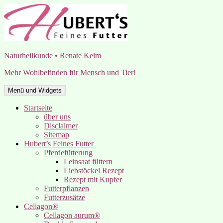
Zum
Inhalt
springen
Naturheilkunde • Renate Keim
Mehr Wohlbefinden für Mensch und Tier!
Menü und Widgets
Startseite
über uns
Disclaimer
Sitemap
Hubert’s Feines Futter
Pferdefütterung
Leinsaat füttern
Liebstöckel Rezept
Rezept mit Kupfer
Futterpflanzen
Futterzusätze
Cellagon®
Cellagon aurum®