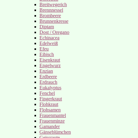
Breitwegerich
Brennnessel
Brombeere
Brunnenkresse
Diptam
Dost / Oregano
Echinacea
Edelweiß
Efeu
Eibisch
Eisenkraut
Engelwurz
Enzian
Erdbeere
Erdrauch
Eukalyptus
Fenchel
Fingerkraut
Flohkraut
Flohsamen
Frauenmantel
Frauenminze
Gamander
Gänseblümchen
Geissraute