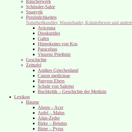
Räucherwerk
Schüssler-Salze
Spagyrik
Persönlichkeiten
Naturheilkundler, Wasserbader, Kräuterhexen und ander
Avicenna
Dioskurides
Galen
Hippokrates von Kos
Paracelsus
Vinzenz Prießnitz
Geschichte
Zeittafel
Antikes Griechenland
Canon medicinae
Papyrus Ebers
Schule von Salerno
Buchkritik – Geschichte der Medizin
Lexikon
Bäume
Ahorn – Acer
Apfel – Malus
Atlas-Zeder
Birke – Betulus
Birne – Pyrus