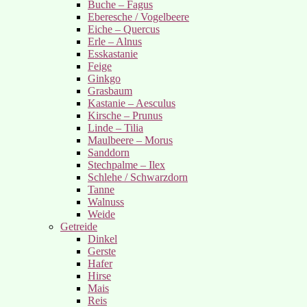
Buche – Fagus
Eberesche / Vogelbeere
Eiche – Quercus
Erle – Alnus
Esskastanie
Feige
Ginkgo
Grasbaum
Kastanie – Aesculus
Kirsche – Prunus
Linde – Tilia
Maulbeere – Morus
Sanddorn
Stechpalme – Ilex
Schlehe / Schwarzdorn
Tanne
Walnuss
Weide
Getreide
Dinkel
Gerste
Hafer
Hirse
Mais
Reis