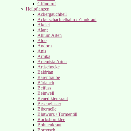
Giftnotruf
Heilpflanzen
Ackergauchheil
Ackerschachtelhalm / Zinnkraut
Akelei
Alant
Allium Arten
Aloe
Andorn
Anis
Arnika
Artemisia Arten
Artischocke
Baldrian
Bärentraube
Bärlauch
Beifuss
Beinwell
Benediktenkraut
Besenginster
Bibernelle
Blutwurz / Tormentill
Bockshornklee
Bohnenkraut
Borretsch