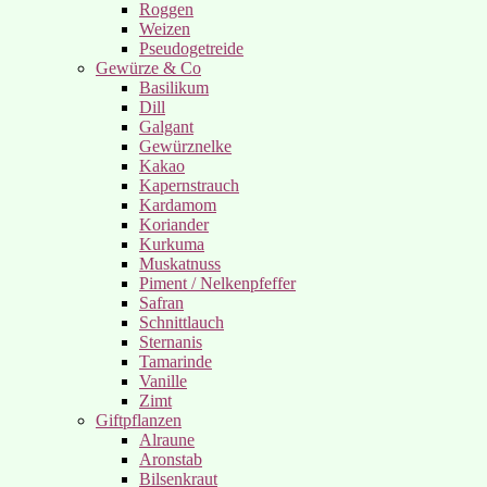
Roggen
Weizen
Pseudogetreide
Gewürze & Co
Basilikum
Dill
Galgant
Gewürznelke
Kakao
Kapernstrauch
Kardamom
Koriander
Kurkuma
Muskatnuss
Piment / Nelkenpfeffer
Safran
Schnittlauch
Sternanis
Tamarinde
Vanille
Zimt
Giftpflanzen
Alraune
Aronstab
Bilsenkraut