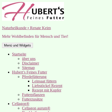
Zum
Inhalt
springen
Naturheilkunde • Renate Keim
Mehr Wohlbefinden für Mensch und Tier!
Menü und Widgets
Startseite
über uns
Disclaimer
Sitemap
Hubert’s Feines Futter
Pferdefütterung
Leinsaat füttern
Liebstöckel Rezept
Rezept mit Kupfer
Futterpflanzen
Futterzusätze
Cellagon®
Cellagon aurum®