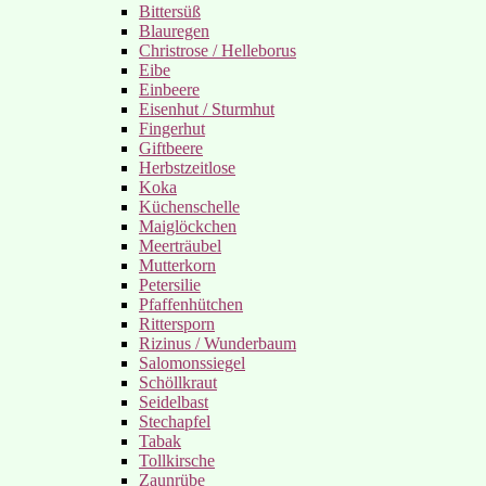
Bittersüß
Blauregen
Christrose / Helleborus
Eibe
Einbeere
Eisenhut / Sturmhut
Fingerhut
Giftbeere
Herbstzeitlose
Koka
Küchenschelle
Maiglöckchen
Meerträubel
Mutterkorn
Petersilie
Pfaffenhütchen
Rittersporn
Rizinus / Wunderbaum
Salomonssiegel
Schöllkraut
Seidelbast
Stechapfel
Tabak
Tollkirsche
Zaunrübe