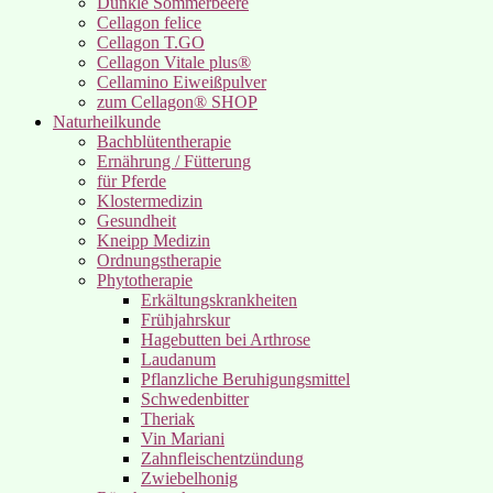
Dunkle Sommerbeere
Cellagon felice
Cellagon T.GO
Cellagon Vitale plus®
Cellamino Eiweißpulver
zum Cellagon® SHOP
Naturheilkunde
Bachblütentherapie
Ernährung / Fütterung
für Pferde
Klostermedizin
Gesundheit
Kneipp Medizin
Ordnungstherapie
Phytotherapie
Erkältungskrankheiten
Frühjahrskur
Hagebutten bei Arthrose
Laudanum
Pflanzliche Beruhigungsmittel
Schwedenbitter
Theriak
Vin Mariani
Zahnfleischentzündung
Zwiebelhonig