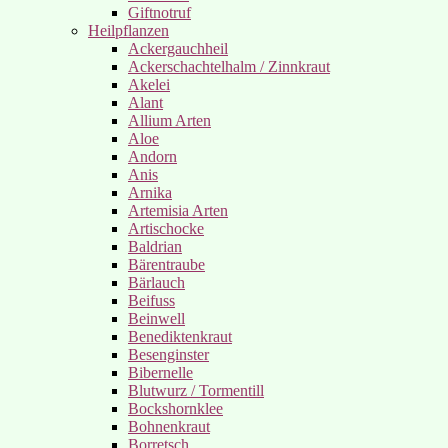
Giftnotruf
Heilpflanzen
Ackergauchheil
Ackerschachtelhalm / Zinnkraut
Akelei
Alant
Allium Arten
Aloe
Andorn
Anis
Arnika
Artemisia Arten
Artischocke
Baldrian
Bärentraube
Bärlauch
Beifuss
Beinwell
Benediktenkraut
Besenginster
Bibernelle
Blutwurz / Tormentill
Bockshornklee
Bohnenkraut
Borretsch