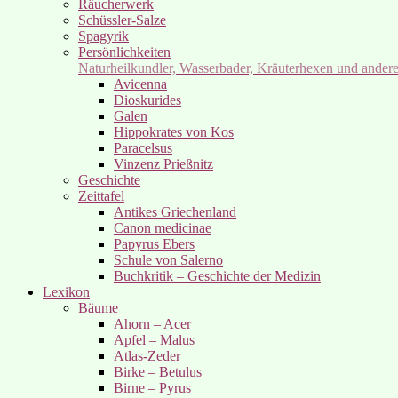
Räucherwerk
Schüssler-Salze
Spagyrik
Persönlichkeiten
Naturheilkundler, Wasserbader, Kräuterhexen und ander
Avicenna
Dioskurides
Galen
Hippokrates von Kos
Paracelsus
Vinzenz Prießnitz
Geschichte
Zeittafel
Antikes Griechenland
Canon medicinae
Papyrus Ebers
Schule von Salerno
Buchkritik – Geschichte der Medizin
Lexikon
Bäume
Ahorn – Acer
Apfel – Malus
Atlas-Zeder
Birke – Betulus
Birne – Pyrus