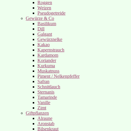
Roggen
Weizen
Pseudogetreide
Gewürze & Co
Basilikum
Dill
Galgant
Gewürznelke
Kakao
Kapernstrauch
Kardamom
Koriander
Kurkuma
Muskatnuss
Piment / Nelkenpfeffer
Safran
Schnittlauch
Sternanis
Tamarinde
Vanille
Zimt
Giftpflanzen
Alraune
Aronstab
Bilsenkraut