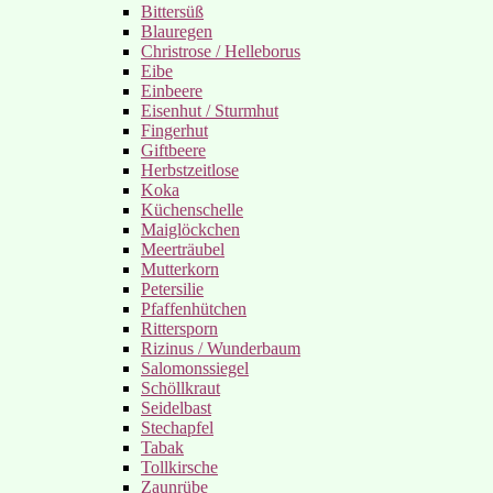
Bittersüß
Blauregen
Christrose / Helleborus
Eibe
Einbeere
Eisenhut / Sturmhut
Fingerhut
Giftbeere
Herbstzeitlose
Koka
Küchenschelle
Maiglöckchen
Meerträubel
Mutterkorn
Petersilie
Pfaffenhütchen
Rittersporn
Rizinus / Wunderbaum
Salomonssiegel
Schöllkraut
Seidelbast
Stechapfel
Tabak
Tollkirsche
Zaunrübe