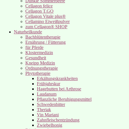
Dunkle Sommerbeere
Cellagon felice
Cellagon T.GO
Cellagon Vitale plus®
Cellamino Eiweißpulver
zum Cellagon® SHOP
Naturheilkunde
Bachblütentherapie
Ernährung / Fütterung
für Pferde
Klostermedizin
Gesundheit
Kneipp Medizin
Ordnungstherapie
Phytotherapie
Erkältungskrankheiten
Frühjahrskur
Hagebutten bei Arthrose
Laudanum
Pflanzliche Beruhigungsmittel
Schwedenbitter
Theriak
Vin Mariani
Zahnfleischentzündung
Zwiebelhonig