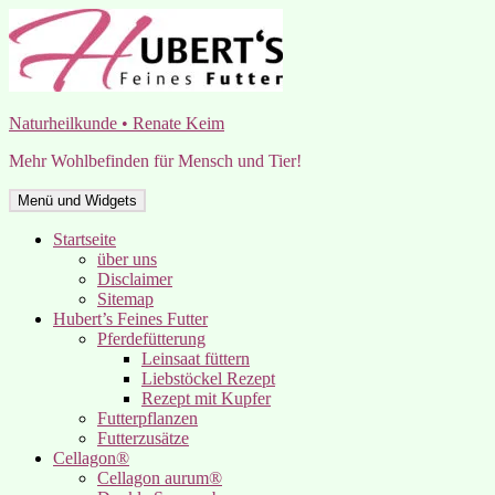
Zum
Inhalt
springen
Naturheilkunde • Renate Keim
Mehr Wohlbefinden für Mensch und Tier!
Menü und Widgets
Startseite
über uns
Disclaimer
Sitemap
Hubert’s Feines Futter
Pferdefütterung
Leinsaat füttern
Liebstöckel Rezept
Rezept mit Kupfer
Futterpflanzen
Futterzusätze
Cellagon®
Cellagon aurum®