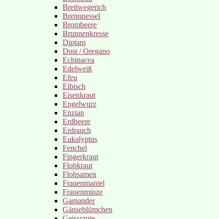
Breitwegerich
Brennnessel
Brombeere
Brunnenkresse
Diptam
Dost / Oregano
Echinacea
Edelweiß
Efeu
Eibisch
Eisenkraut
Engelwurz
Enzian
Erdbeere
Erdrauch
Eukalyptus
Fenchel
Fingerkraut
Flohkraut
Flohsamen
Frauenmantel
Frauenminze
Gamander
Gänseblümchen
Geissraute