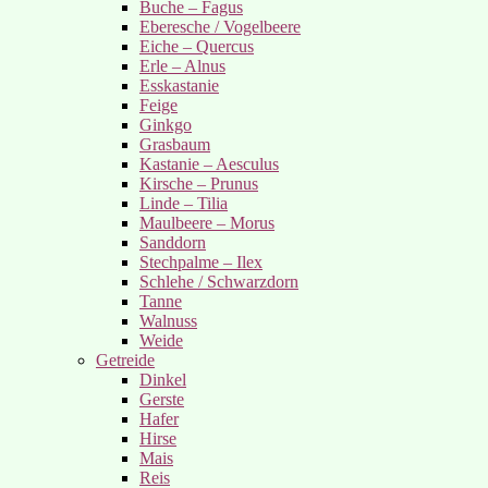
Buche – Fagus
Eberesche / Vogelbeere
Eiche – Quercus
Erle – Alnus
Esskastanie
Feige
Ginkgo
Grasbaum
Kastanie – Aesculus
Kirsche – Prunus
Linde – Tilia
Maulbeere – Morus
Sanddorn
Stechpalme – Ilex
Schlehe / Schwarzdorn
Tanne
Walnuss
Weide
Getreide
Dinkel
Gerste
Hafer
Hirse
Mais
Reis