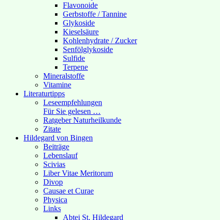
Flavonoide
Gerbstoffe / Tannine
Glykoside
Kieselsäure
Kohlenhydrate / Zucker
Senfölglykoside
Sulfide
Terpene
Mineralstoffe
Vitamine
Literaturtipps
Leseempfehlungen
Für Sie gelesen …
Ratgeber Naturheilkunde
Zitate
Hildegard von Bingen
Beiträge
Lebenslauf
Scivias
Liber Vitae Meritorum
Divop
Causae et Curae
Physica
Links
Abtei St. Hildegard