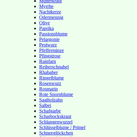
Mutterkraut
Myrrhe
Nachtkerze
Odermennig
Olive
Paprika
Passionsblume
Pelargonie
Pestwurz
Pfefferminze
Pfingstrose
Rainfarn
Reiherschnabel
Rhababer
Ringelblume
Rosenwurz
Rosmarin
Rote Spornblume
Saatholzahn
Salbei
Schafgarbe
Scharbockskraut
Schlangenwurzel
Schlüsselblume / Primel
Schneeglöckchen