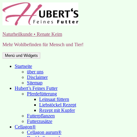
Zum
Inhalt
springen
Naturheilkunde • Renate Keim
Mehr Wohlbefinden für Mensch und Tier!
Menü und Widgets
Startseite
über uns
Disclaimer
Sitemap
Hubert’s Feines Futter
Pferdefütterung
Leinsaat füttern
Liebstöckel Rezept
Rezept mit Kupfer
Futterpflanzen
Futterzusätze
Cellagon®
Cellagon aurum®