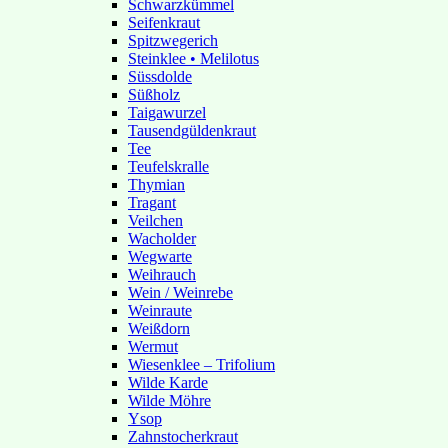
Schwarzkümmel
Seifenkraut
Spitzwegerich
Steinklee • Melilotus
Süssdolde
Süßholz
Taigawurzel
Tausendgüldenkraut
Tee
Teufelskralle
Thymian
Tragant
Veilchen
Wacholder
Wegwarte
Weihrauch
Wein / Weinrebe
Weinraute
Weißdorn
Wermut
Wiesenklee – Trifolium
Wilde Karde
Wilde Möhre
Ysop
Zahnstocherkraut