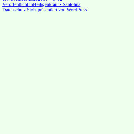
am
Beitragsnavigation
Veröffentlicht in
Heiligenkraut • Santolina
Datenschutz
Stolz präsentiert von WordPress