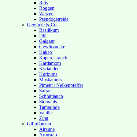
Reis
Roggen
Weizen
Pseudogetreide
Gewürze & Co
Basilikum
Dill
Galgant
Gewürznelke
Kakao
Kapernstrauch
Kardamom
Koriander
Kurkuma
Muskatnuss
Piment / Nelkenpfeffer
Safran
Schnittlauch
Sternanis
Tamarinde
Vanille
Zimt
Giftpflanzen
Alraune
Aronstab