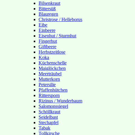
Bilsenkraut
Bittersüß
Blauregen
Christrose / Helleborus
Eibe
Einbeere
Eisenhut / Sturmhut
Fingerhut
Giftbeere
Herbstzeitlose
Koka
Küchenschelle
Maiglöckchen
Meerträubel
Mutterkorn
Petersilie
Pfaffenhütchen
Rittersporn
Rizinus / Wunderbaum
Salomonssiegel
Schöllkraut
Seidelbast
Stechapfel
Tabak
Tollkirsche