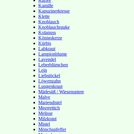
Kaffee
Kamille
Kapuzinerkresse
Klette
Knoblauch
Knoblauchrauke
Kolanuss
Königskerze
Kürbis
Labkraut
Lampionblume
Lavendel
Leberblümchen
Lein
Liebstöckel
Löwenzahn
Lungenkraut
Mädesüß / Wiesenspiere
Malve
Mariendistel
Meerrettich
Melisse
Milzkraut
Mistel
Mönchspfeffer