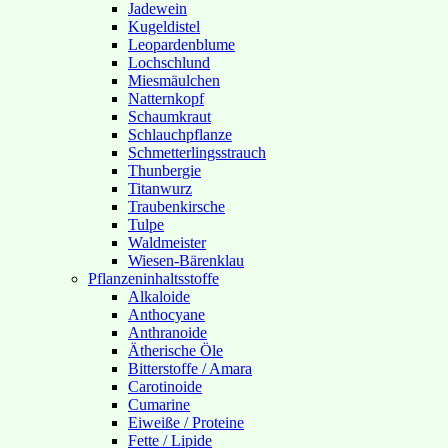
Jadewein
Kugeldistel
Leopardenblume
Lochschlund
Miesmäulchen
Natternkopf
Schaumkraut
Schlauchpflanze
Schmetterlingsstrauch
Thunbergie
Titanwurz
Traubenkirsche
Tulpe
Waldmeister
Wiesen-Bärenklau
Pflanzeninhaltsstoffe
Alkaloide
Anthocyane
Anthranoide
Ätherische Öle
Bitterstoffe / Amara
Carotinoide
Cumarine
Eiweiße / Proteine
Fette / Lipide