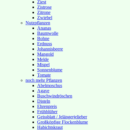
Ziest
Zistrose
Zitrone
Zwiebel
Nutzpflanzen
Ananas
Baumwolle
Bohne
Erdnuss
Johannisbeere
Mangold
Melde
Mispel
Sonnenblume
Tomate
noch mehr Pflanzen
Abelmoschus
Agave
Buschwindröschen
Disteln
Ehrenpreis
Frühblüher
Geissblatt / Jelängerjelieber
Großköpfige Flockenblume
Habichtskraut