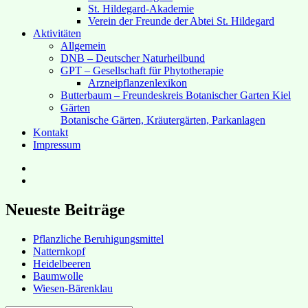
St. Hildegard-Akademie
Verein der Freunde der Abtei St. Hildegard
Aktivitäten
Allgemein
DNB – Deutscher Naturheilbund
GPT – Gesellschaft für Phytotherapie
Arzneipflanzenlexikon
Butterbaum – Freundeskreis Botanischer Garten Kiel
Gärten
Botanische Gärten, Kräutergärten, Parkanlagen
Kontakt
Impressum
Hubert’s
bei
Hubert’s
Facebook
bei
Instagram
Neueste Beiträge
Pflanzliche Beruhigungsmittel
Natternkopf
Heidelbeeren
Baumwolle
Wiesen-Bärenklau