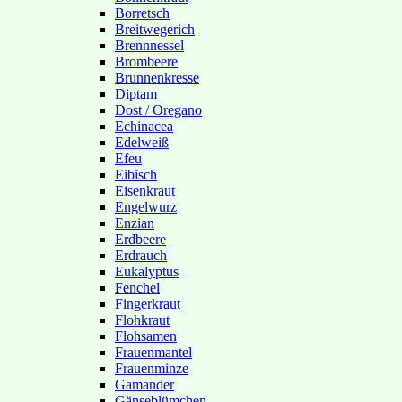
Borretsch
Breitwegerich
Brennnessel
Brombeere
Brunnenkresse
Diptam
Dost / Oregano
Echinacea
Edelweiß
Efeu
Eibisch
Eisenkraut
Engelwurz
Enzian
Erdbeere
Erdrauch
Eukalyptus
Fenchel
Fingerkraut
Flohkraut
Flohsamen
Frauenmantel
Frauenminze
Gamander
Gänseblümchen