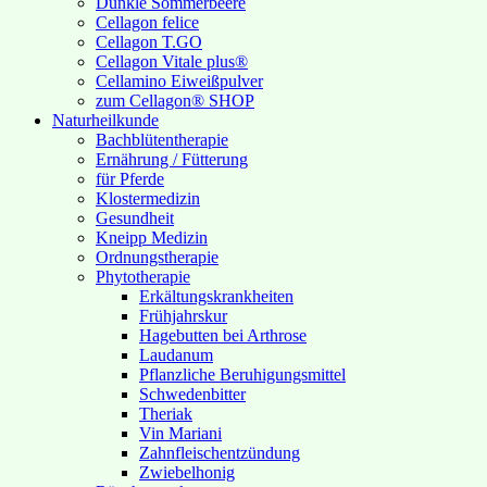
Dunkle Sommerbeere
Cellagon felice
Cellagon T.GO
Cellagon Vitale plus®
Cellamino Eiweißpulver
zum Cellagon® SHOP
Naturheilkunde
Bachblütentherapie
Ernährung / Fütterung
für Pferde
Klostermedizin
Gesundheit
Kneipp Medizin
Ordnungstherapie
Phytotherapie
Erkältungskrankheiten
Frühjahrskur
Hagebutten bei Arthrose
Laudanum
Pflanzliche Beruhigungsmittel
Schwedenbitter
Theriak
Vin Mariani
Zahnfleischentzündung
Zwiebelhonig