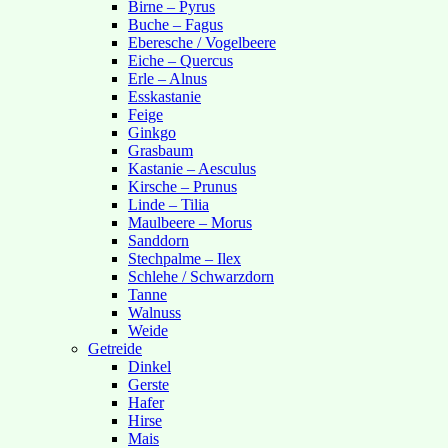
Birne – Pyrus
Buche – Fagus
Eberesche / Vogelbeere
Eiche – Quercus
Erle – Alnus
Esskastanie
Feige
Ginkgo
Grasbaum
Kastanie – Aesculus
Kirsche – Prunus
Linde – Tilia
Maulbeere – Morus
Sanddorn
Stechpalme – Ilex
Schlehe / Schwarzdorn
Tanne
Walnuss
Weide
Getreide
Dinkel
Gerste
Hafer
Hirse
Mais