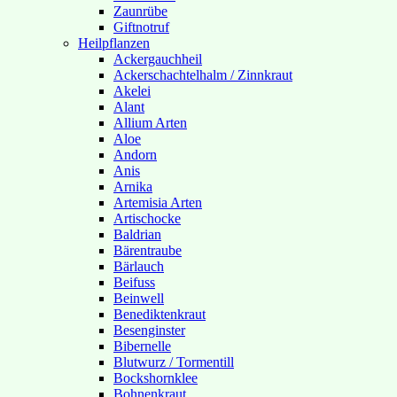
Zaunrübe
Giftnotruf
Heilpflanzen
Ackergauchheil
Ackerschachtelhalm / Zinnkraut
Akelei
Alant
Allium Arten
Aloe
Andorn
Anis
Arnika
Artemisia Arten
Artischocke
Baldrian
Bärentraube
Bärlauch
Beifuss
Beinwell
Benediktenkraut
Besenginster
Bibernelle
Blutwurz / Tormentill
Bockshornklee
Bohnenkraut