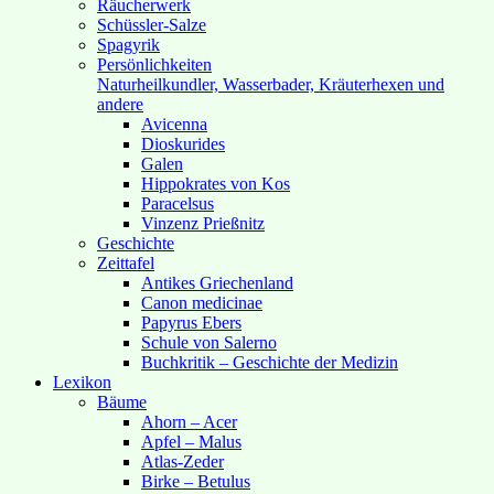
Räucherwerk
Schüssler-Salze
Spagyrik
Persönlichkeiten
Naturheilkundler, Wasserbader, Kräuterhexen und
andere
Avicenna
Dioskurides
Galen
Hippokrates von Kos
Paracelsus
Vinzenz Prießnitz
Geschichte
Zeittafel
Antikes Griechenland
Canon medicinae
Papyrus Ebers
Schule von Salerno
Buchkritik – Geschichte der Medizin
Lexikon
Bäume
Ahorn – Acer
Apfel – Malus
Atlas-Zeder
Birke – Betulus