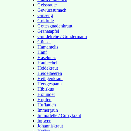
Geissraute
Gewürzsumach
Ginseng
Goldrute
Gottesgnadenkraut
Granatapfel
Gundelrebe / Gundermann
Günsel
Hamamelis
Hanf
Haselnuss
Hauhechel
Heidekraut
Heidelbeeren
Heiligenkraut
Herzgespann
Hibiskus
Holunder
Hopfen
Huflattich
Immergrün
Immortelle / Currykraut
Ingwer
Johanniskraut