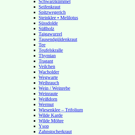
Schwarzkümmel
Seifenkraut
Spitzwegerich
Steinklee • Melilotus
Süssdolde
Süßholz
Taigawurzel
Tausendgüldenkraut
Tee
Teufelskralle
Thymian
Tragant
Veilchen
Wacholder
Wegwarte
Weihrauch
Wein / Weinrebe
Weinraute
Weißdorn
Wermut
Wiesenklee – Trifolium
Wilde Karde
Wilde Möhre
Ysop
Zahnstocherkraut