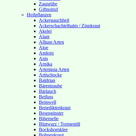
Zaunrübe
Giftnotruf
Heilpflanzen
Ackergauchheil
Ackerschachtelhalm / Zinnkraut
Akelei
Alant
Allium Arten
Aloe
Andorn
Anis
Arnika
Artemisia Arten
Artischocke
Baldrian
Bärentraube
Bärlauch
Beifuss
Beinwell
Benediktenkraut
Besenginster
Bibernelle
Blutwurz / Tormentill
Bockshornklee
Bohnenkraut