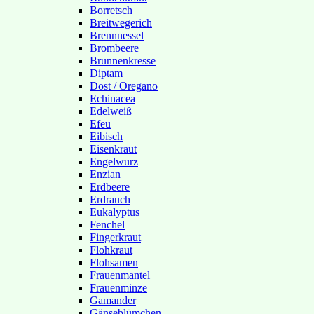
Borretsch
Breitwegerich
Brennnessel
Brombeere
Brunnenkresse
Diptam
Dost / Oregano
Echinacea
Edelweiß
Efeu
Eibisch
Eisenkraut
Engelwurz
Enzian
Erdbeere
Erdrauch
Eukalyptus
Fenchel
Fingerkraut
Flohkraut
Flohsamen
Frauenmantel
Frauenminze
Gamander
Gänseblümchen