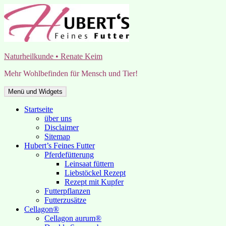
Zum
Inhalt
springen
Naturheilkunde • Renate Keim
Mehr Wohlbefinden für Mensch und Tier!
Menü und Widgets
Startseite
über uns
Disclaimer
Sitemap
Hubert’s Feines Futter
Pferdefütterung
Leinsaat füttern
Liebstöckel Rezept
Rezept mit Kupfer
Futterpflanzen
Futterzusätze
Cellagon®
Cellagon aurum®