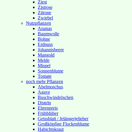
Ziest
Zistrose
Zitrone
Zwiebel
Nutzpflanzen
Ananas
Baumwolle
Bohne
Erdnuss
Johannisbeere
Mangold
Melde
Mispel
Sonnenblume
Tomate
noch mehr Pflanzen
Abelmoschus
Agave
Buschwindröschen
Disteln
Ehrenpreis
Frühblüher
Geissblatt / Jelängerjelieber
Großköpfige Flockenblume
Habichtskraut