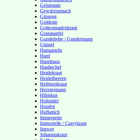
Geissraute
Gewürzsumach
Ginseng
Goldrute
Gottesgnadenkraut
Granatapfel
Gundelrebe / Gundermann
Günsel
Hamamelis
Hanf
Haselnuss
Hauhechel
Heidekraut
Heidelbeeren
Heiligenkraut
Herzgespann
Hibiskus
Holunder
Hopfen
Huflattich
Immergrün
Immortelle / Currykraut
Ingwer
Johanniskraut