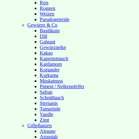
Reis
Roggen
Weizen
Pseudogetreide
Gewürze & Co
Basilikum
Dill
Galgant
Gewürznelke
Kakao
Kapernstrauch
Kardamom
Koriander
Kurkuma
Muskatnuss
Piment / Nelkenpfeffer
Safran
Schnittlauch
Sternanis
Tamarinde
Vanille
Zimt
Giftpflanzen
Alraune
Aronstab