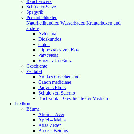
Räucherwerk
Schüssler-Salze
Spagyrik
Persönlichkeiten
Naturheilkundler, Wasserbader, Kräuterhexen und
andere
Avicenna
Dioskurides
Galen
Hippokrates von Kos
Paracelsus
Vinzenz Prießnitz
Geschichte
Zeittafel
Antikes Griechenland
Canon medicinae
Papyrus Ebers
Schule von Salerno
Buchkritik – Geschichte der Medizin
Lexikon
Bäume
Ahorn – Acer
Apfel – Malus
Atlas-Zeder
Birke – Betulus