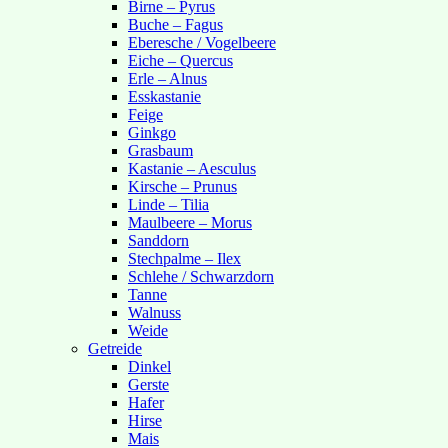
Birne – Pyrus
Buche – Fagus
Eberesche / Vogelbeere
Eiche – Quercus
Erle – Alnus
Esskastanie
Feige
Ginkgo
Grasbaum
Kastanie – Aesculus
Kirsche – Prunus
Linde – Tilia
Maulbeere – Morus
Sanddorn
Stechpalme – Ilex
Schlehe / Schwarzdorn
Tanne
Walnuss
Weide
Getreide
Dinkel
Gerste
Hafer
Hirse
Mais