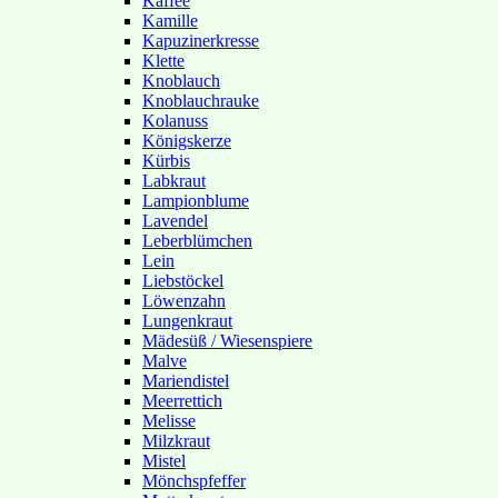
Kaffee
Kamille
Kapuzinerkresse
Klette
Knoblauch
Knoblauchrauke
Kolanuss
Königskerze
Kürbis
Labkraut
Lampionblume
Lavendel
Leberblümchen
Lein
Liebstöckel
Löwenzahn
Lungenkraut
Mädesüß / Wiesenspiere
Malve
Mariendistel
Meerrettich
Melisse
Milzkraut
Mistel
Mönchspfeffer