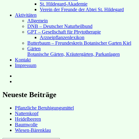
St. Hildegard-Akademie
Verein der Freunde der Abtei St. Hildegard
Aktivitäten
Allgemein
DNB – Deutscher Naturheilbund
GPT – Gesellschaft für Phytotherapie
Arzneipflanzenlexikon
Butterbaum – Freundeskreis Botanischer Garten Kiel
Gärten
Botanische Gärten, Kräutergärten, Parkanlagen
Kontakt
Impressum
Hubert’s
bei
Hubert’s
Facebook
bei
Instagram
Neueste Beiträge
Pflanzliche Beruhigungsmittel
Natternkopf
Heidelbeeren
Baumwolle
Wiesen-Bärenklau