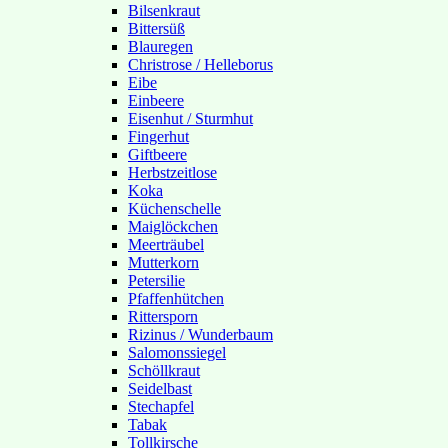
Bilsenkraut
Bittersüß
Blauregen
Christrose / Helleborus
Eibe
Einbeere
Eisenhut / Sturmhut
Fingerhut
Giftbeere
Herbstzeitlose
Koka
Küchenschelle
Maiglöckchen
Meerträubel
Mutterkorn
Petersilie
Pfaffenhütchen
Rittersporn
Rizinus / Wunderbaum
Salomonssiegel
Schöllkraut
Seidelbast
Stechapfel
Tabak
Tollkirsche