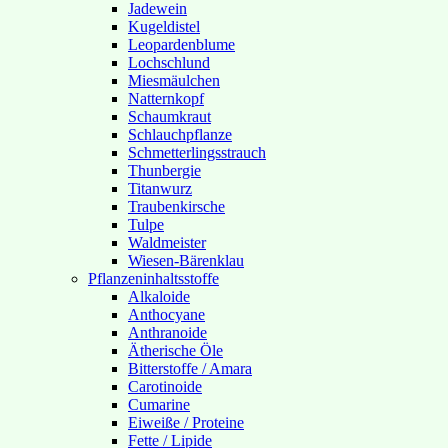
Jadewein
Kugeldistel
Leopardenblume
Lochschlund
Miesmäulchen
Natternkopf
Schaumkraut
Schlauchpflanze
Schmetterlingsstrauch
Thunbergie
Titanwurz
Traubenkirsche
Tulpe
Waldmeister
Wiesen-Bärenklau
Pflanzeninhaltsstoffe
Alkaloide
Anthocyane
Anthranoide
Ätherische Öle
Bitterstoffe / Amara
Carotinoide
Cumarine
Eiweiße / Proteine
Fette / Lipide