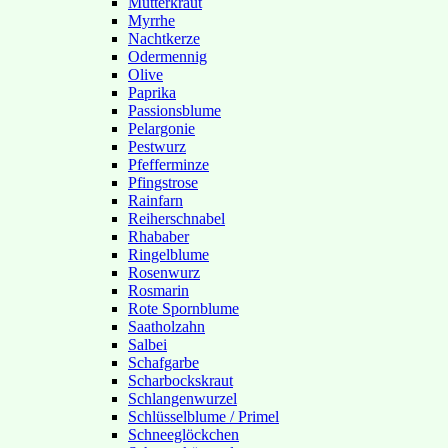
Mutterkraut
Myrrhe
Nachtkerze
Odermennig
Olive
Paprika
Passionsblume
Pelargonie
Pestwurz
Pfefferminze
Pfingstrose
Rainfarn
Reiherschnabel
Rhababer
Ringelblume
Rosenwurz
Rosmarin
Rote Spornblume
Saatholzahn
Salbei
Schafgarbe
Scharbockskraut
Schlangenwurzel
Schlüsselblume / Primel
Schneeglöckchen