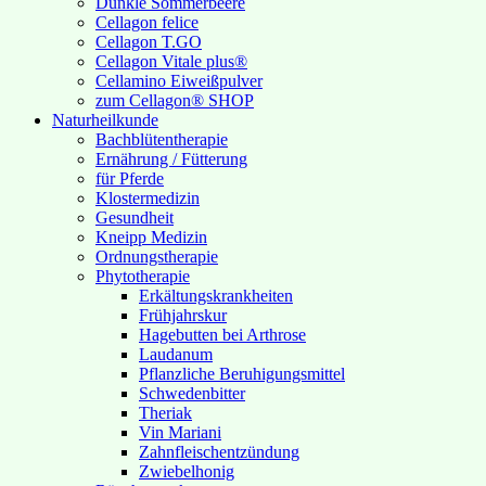
Dunkle Sommerbeere
Cellagon felice
Cellagon T.GO
Cellagon Vitale plus®
Cellamino Eiweißpulver
zum Cellagon® SHOP
Naturheilkunde
Bachblütentherapie
Ernährung / Fütterung
für Pferde
Klostermedizin
Gesundheit
Kneipp Medizin
Ordnungstherapie
Phytotherapie
Erkältungskrankheiten
Frühjahrskur
Hagebutten bei Arthrose
Laudanum
Pflanzliche Beruhigungsmittel
Schwedenbitter
Theriak
Vin Mariani
Zahnfleischentzündung
Zwiebelhonig