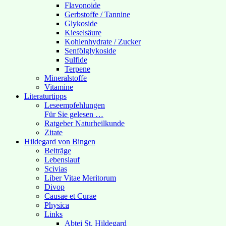
Flavonoide
Gerbstoffe / Tannine
Glykoside
Kieselsäure
Kohlenhydrate / Zucker
Senfölglykoside
Sulfide
Terpene
Mineralstoffe
Vitamine
Literaturtipps
Leseempfehlungen
Für Sie gelesen …
Ratgeber Naturheilkunde
Zitate
Hildegard von Bingen
Beiträge
Lebenslauf
Scivias
Liber Vitae Meritorum
Divop
Causae et Curae
Physica
Links
Abtei St. Hildegard