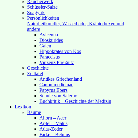
Räucherwerk
Schüssler-Salze
Spagyrik
Persönlichkeiten
Naturheilkundler, Wasserbader, Kräuterhexen und
andere
Avicenna
Dioskurides
Galen
Hippokrates von Kos
Paracelsus
Vinzenz Prießnitz
Geschichte
Zeittafel
Antikes Griechenland
Canon medicinae
Papyrus Ebers
Schule von Salerno
Buchkritik – Geschichte der Medizin
Lexikon
Bäume
Ahorn – Acer
Apfel – Malus
Atlas-Zeder
Birke – Betulus