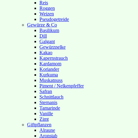
Reis
Roggen
Weizen
Pseudogetreide
Gewürze & Co
Basilikum
Dill
Galgant
Gewürznelke
Kakao
Kapernstrauch
Kardamom
Koriander
Kurkuma
Muskatnuss
Piment / Nelkenpfeffer
Safran
Schnittlauch
Sternanis
Tamarinde
Vanille
Zimt
Giftpflanzen
Alraune
Aronstab