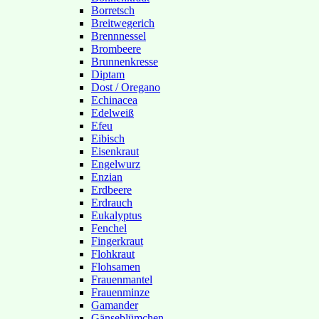
Borretsch
Breitwegerich
Brennnessel
Brombeere
Brunnenkresse
Diptam
Dost / Oregano
Echinacea
Edelweiß
Efeu
Eibisch
Eisenkraut
Engelwurz
Enzian
Erdbeere
Erdrauch
Eukalyptus
Fenchel
Fingerkraut
Flohkraut
Flohsamen
Frauenmantel
Frauenminze
Gamander
Gänseblümchen