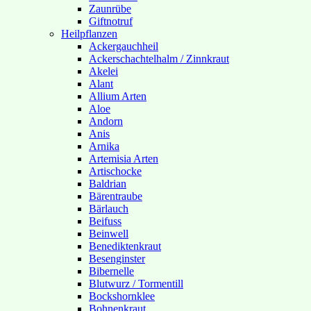
Zaunrübe
Giftnotruf
Heilpflanzen
Ackergauchheil
Ackerschachtelhalm / Zinnkraut
Akelei
Alant
Allium Arten
Aloe
Andorn
Anis
Arnika
Artemisia Arten
Artischocke
Baldrian
Bärentraube
Bärlauch
Beifuss
Beinwell
Benediktenkraut
Besenginster
Bibernelle
Blutwurz / Tormentill
Bockshornklee
Bohnenkraut