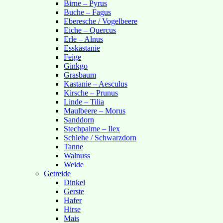
Birne – Pyrus
Buche – Fagus
Eberesche / Vogelbeere
Eiche – Quercus
Erle – Alnus
Esskastanie
Feige
Ginkgo
Grasbaum
Kastanie – Aesculus
Kirsche – Prunus
Linde – Tilia
Maulbeere – Morus
Sanddorn
Stechpalme – Ilex
Schlehe / Schwarzdorn
Tanne
Walnuss
Weide
Getreide
Dinkel
Gerste
Hafer
Hirse
Mais