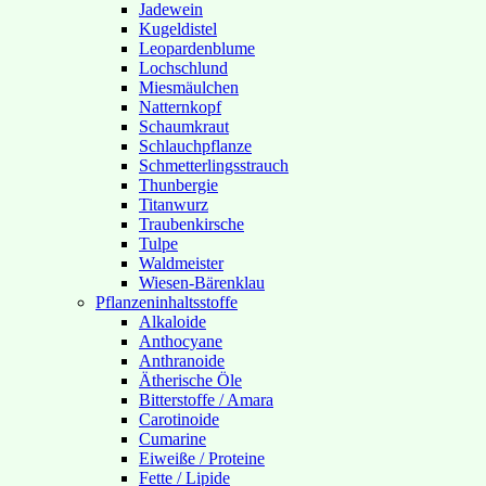
Jadewein
Kugeldistel
Leopardenblume
Lochschlund
Miesmäulchen
Natternkopf
Schaumkraut
Schlauchpflanze
Schmetterlingsstrauch
Thunbergie
Titanwurz
Traubenkirsche
Tulpe
Waldmeister
Wiesen-Bärenklau
Pflanzeninhaltsstoffe
Alkaloide
Anthocyane
Anthranoide
Ätherische Öle
Bitterstoffe / Amara
Carotinoide
Cumarine
Eiweiße / Proteine
Fette / Lipide