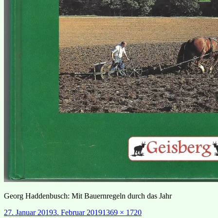
Georg Haddenbusch: Mit Bauernregeln durch das Jahr
Veröffentlicht
Originalgröße
27. Januar 2019
3. Februar 2019
1369 × 1720