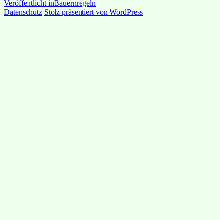
am
Beitragsnavigation
Veröffentlicht in
Bauernregeln
Datenschutz
Stolz präsentiert von WordPress