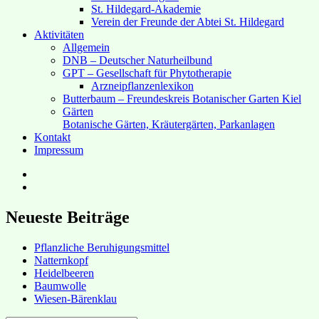
St. Hildegard-Akademie
Verein der Freunde der Abtei St. Hildegard
Aktivitäten
Allgemein
DNB – Deutscher Naturheilbund
GPT – Gesellschaft für Phytotherapie
Arzneipflanzenlexikon
Butterbaum – Freundeskreis Botanischer Garten Kiel
Gärten
Botanische Gärten, Kräutergärten, Parkanlagen
Kontakt
Impressum
Hubert’s
bei
Hubert’s
Facebook
bei
Instagram
Neueste Beiträge
Pflanzliche Beruhigungsmittel
Natternkopf
Heidelbeeren
Baumwolle
Wiesen-Bärenklau