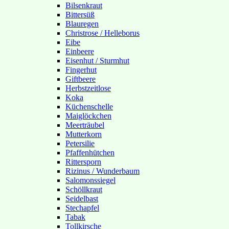
Bilsenkraut
Bittersüß
Blauregen
Christrose / Helleborus
Eibe
Einbeere
Eisenhut / Sturmhut
Fingerhut
Giftbeere
Herbstzeitlose
Koka
Küchenschelle
Maiglöckchen
Meerträubel
Mutterkorn
Petersilie
Pfaffenhütchen
Rittersporn
Rizinus / Wunderbaum
Salomonssiegel
Schöllkraut
Seidelbast
Stechapfel
Tabak
Tollkirsche