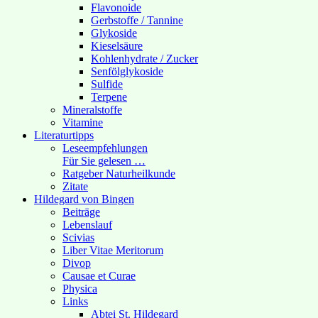
Flavonoide
Gerbstoffe / Tannine
Glykoside
Kieselsäure
Kohlenhydrate / Zucker
Senfölglykoside
Sulfide
Terpene
Mineralstoffe
Vitamine
Literaturtipps
Leseempfehlungen
Für Sie gelesen …
Ratgeber Naturheilkunde
Zitate
Hildegard von Bingen
Beiträge
Lebenslauf
Scivias
Liber Vitae Meritorum
Divop
Causae et Curae
Physica
Links
Abtei St. Hildegard