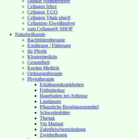
Dunkle Sommerbeere
Cellagon felice
Cellagon T.GO
Cellagon Vitale plus®
Cellamino Eiweißpulver
zum Cellagon® SHOP
Naturheilkunde
Bachblütentherapie
Ernährung / Fütterung
für Pferde
Klostermedizin
Gesundheit
Kneipp Medizin
Ordnungstherapie
Phytotherapie
Erkältungskrankheiten
Frühjahrskur
Hagebutten bei Arthrose
Laudanum
Pflanzliche Beruhigungsmittel
Schwedenbitter
Theriak
Vin Mariani
Zahnfleischentzündung
Zwiebelhonig