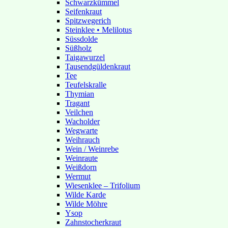
Schwarzkümmel
Seifenkraut
Spitzwegerich
Steinklee • Melilotus
Süssdolde
Süßholz
Taigawurzel
Tausendgüldenkraut
Tee
Teufelskralle
Thymian
Tragant
Veilchen
Wacholder
Wegwarte
Weihrauch
Wein / Weinrebe
Weinraute
Weißdorn
Wermut
Wiesenklee – Trifolium
Wilde Karde
Wilde Möhre
Ysop
Zahnstocherkraut