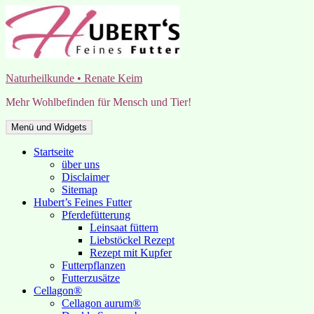
Zum
Inhalt
springen
Naturheilkunde • Renate Keim
Mehr Wohlbefinden für Mensch und Tier!
Menü und Widgets
Startseite
über uns
Disclaimer
Sitemap
Hubert’s Feines Futter
Pferdefütterung
Leinsaat füttern
Liebstöckel Rezept
Rezept mit Kupfer
Futterpflanzen
Futterzusätze
Cellagon®
Cellagon aurum®