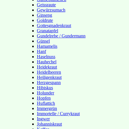
Geissraute
Gewürzsumach
Ginseng
Goldrute
Gottesgnadenkraut
Granatapfel
Gundelrebe / Gundermann
Günsel
Hamamelis
Hanf
Haselnuss
Hauhechel
Heidekraut
Heidelbeeren
Heiligenkraut
Herzgespann
Hibiskus
Holunder
Hopfen
Huflattich
Immergrün
Immortelle / Currykraut
Ingwer
Johanniskraut