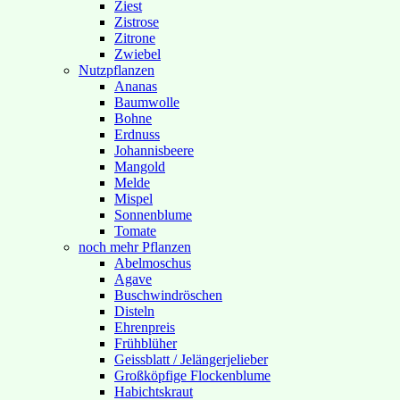
Ziest
Zistrose
Zitrone
Zwiebel
Nutzpflanzen
Ananas
Baumwolle
Bohne
Erdnuss
Johannisbeere
Mangold
Melde
Mispel
Sonnenblume
Tomate
noch mehr Pflanzen
Abelmoschus
Agave
Buschwindröschen
Disteln
Ehrenpreis
Frühblüher
Geissblatt / Jelängerjelieber
Großköpfige Flockenblume
Habichtskraut