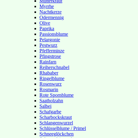
Mutterkraut
Myrrhe
Nachtkerze
Odermennig
Olive
Paprika
Passionsblume
Pelargonie
Pestwurz
Pfefferminze
Pfingstrose
Rainfarn
Reiherschnabel
Rhababer
Ringelblume
Rosenwurz
Rosmarin
Rote Spornblume
Saatholzahn
Salbei
Schafgarbe
Scharbockskraut
Schlangenwurzel
Schlüsselblume / Primel
Schneeglöckchen