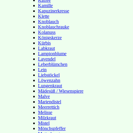
Kaffee
Kamille
Kapuzinerkresse
Klette
Knoblauch
Knoblauchrauke
Kolanuss
Königskerze
Kürbis
Labkraut
Lampionblume
Lavendel
Leberblümchen
Lein
Liebstöckel
Löwenzahn
Lungenkraut
Mädesüß / Wiesenspiere
Malve
Mariendistel
Meerrettich
Melisse
Milzkraut
Mistel
Mönchspfeffer