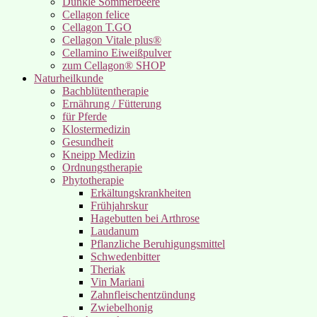
Dunkle Sommerbeere
Cellagon felice
Cellagon T.GO
Cellagon Vitale plus®
Cellamino Eiweißpulver
zum Cellagon® SHOP
Naturheilkunde
Bachblütentherapie
Ernährung / Fütterung
für Pferde
Klostermedizin
Gesundheit
Kneipp Medizin
Ordnungstherapie
Phytotherapie
Erkältungskrankheiten
Frühjahrskur
Hagebutten bei Arthrose
Laudanum
Pflanzliche Beruhigungsmittel
Schwedenbitter
Theriak
Vin Mariani
Zahnfleischentzündung
Zwiebelhonig