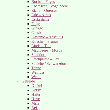
Buche – Fagus
Eberesche / Vogelbeere
Eiche – Quercus
Erle – Alnus
Esskastanie
Feige
Ginkgo
Grasbaum
Kastanie – Aesculus
Kirsche – Prunus
Linde – Tilia
Maulbeere – Morus
Sanddorn
Stechpalme – Ilex
Schlehe / Schwarzdorn
Tanne
Walnuss
Weide
Getreide
Dinkel
Gerste
Hafer
Hirse
Mais
Reis