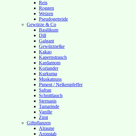
Reis
Roggen
Weizen
Pseudogetreide
Gewürze & Co
Basilikum
Dill
Galgant
Gewürznelke
Kakao
Kapernstrauch
Kardamom
Koriander
Kurkuma
Muskatnuss
Piment / Nelkenpfeffer
Safran
Schnittlauch
Sternanis
Tamarinde
Vanille
Zimt
Giftpflanzen
Alraune
Aronstab