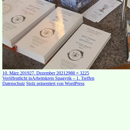
Veröffentlicht
Originalgröße
10. März 2019
27. Dezember 2021
2988 × 3225
am
Beitragsnavigation
Veröffentlicht in
Arbeitskreis Spagyrik – 1. Treffen
Datenschutz
Stolz präsentiert von WordPress