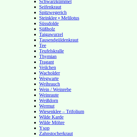
Schwarzkümmel
Seifenkraut
Spitzwegerich
Steinklee • Melilotus
Süssdolde
Süßholz
Taigawurzel
Tausendgüldenkraut
Tee
Teufelskralle
Thymian
Tragant
Veilchen
Wacholder
Wegwarte
Weihrauch
Wein / Weinrebe
Weinraute
Weißdorn
Wermut
Wiesenklee – Trifolium
Wilde Karde
Wilde Möhre
Ysop
Zahnstocherkraut