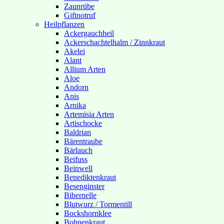
Zaunrübe
Giftnotruf
Heilpflanzen
Ackergauchheil
Ackerschachtelhalm / Zinnkraut
Akelei
Alant
Allium Arten
Aloe
Andorn
Anis
Arnika
Artemisia Arten
Artischocke
Baldrian
Bärentraube
Bärlauch
Beifuss
Beinwell
Benediktenkraut
Besenginster
Bibernelle
Blutwurz / Tormentill
Bockshornklee
Bohnenkraut