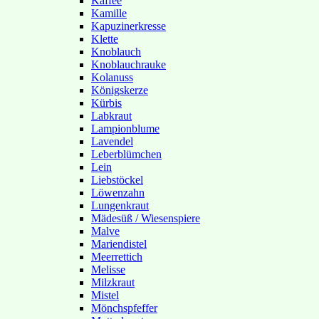
Kaffee
Kamille
Kapuzinerkresse
Klette
Knoblauch
Knoblauchrauke
Kolanuss
Königskerze
Kürbis
Labkraut
Lampionblume
Lavendel
Leberblümchen
Lein
Liebstöckel
Löwenzahn
Lungenkraut
Mädesüß / Wiesenspiere
Malve
Mariendistel
Meerrettich
Melisse
Milzkraut
Mistel
Mönchspfeffer