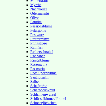
Mutterkraut
Myrrhe
Nachtkerze
Odermennig
Olive
Paprika
Passionsblume
Pelargonie
Pestwurz
Pfefferminze
Pfingstrose
Rainfarn
Reiherschnabel
Rhababer
Ringelblume
Rosenwurz
Rosmarin
Rote Spornblume
Saatholzahn
Salbei
Schafgarbe
Scharbockskraut
Schlangenwurzel
Schlüsselblume / Primel
Schneeglöckchen