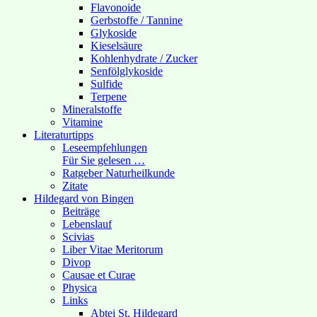
Flavonoide
Gerbstoffe / Tannine
Glykoside
Kieselsäure
Kohlenhydrate / Zucker
Senfölglykoside
Sulfide
Terpene
Mineralstoffe
Vitamine
Literaturtipps
Leseempfehlungen
Für Sie gelesen …
Ratgeber Naturheilkunde
Zitate
Hildegard von Bingen
Beiträge
Lebenslauf
Scivias
Liber Vitae Meritorum
Divop
Causae et Curae
Physica
Links
Abtei St. Hildegard