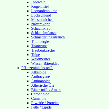
Jadewein
Kugeldistel
Leopardenblume
Lochschlund
Miesmäulchen
Natternkopf
Schaumkraut
Schlauchpflanze
Schmetterlingsstrauch
Thunbergie
Titanwurz
Traubenkirsche
Tulpe
Waldmeister
Wiesen-Bärenklau
Pflanzeninhaltsstoffe
Alkaloide
Anthocyane
Anthranoide
Ätherische Öle
Bitterstoffe / Amara
Carotinoide
Cumarine
Eiweiße / Proteine
Fette / Lipide