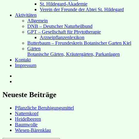
St. Hildegard-Akademie
Verein der Freunde der Abtei St. Hildegard
Aktivitäten
Allgemein
DNB – Deutscher Naturheilbund
GPT – Gesellschaft für Phytotherapie
Arzneipflanzenlexikon
Butterbaum – Freundeskreis Botanischer Garten Kiel
Gärten
Botanische Gärten, Kräutergärten, Parkanlagen
Kontakt
Impressum
Hubert’s
bei
Hubert’s
Facebook
bei
Instagram
Neueste Beiträge
Pflanzliche Beruhigungsmittel
Natternkopf
Heidelbeeren
Baumwolle
Wiesen-Bärenklau