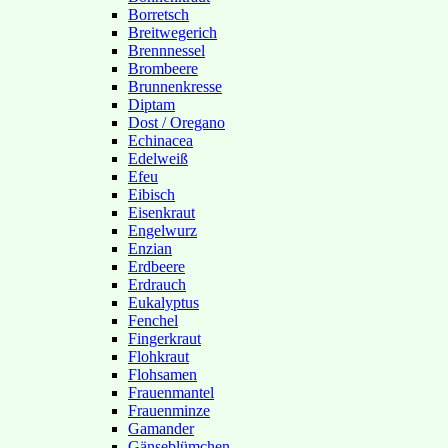
Borretsch
Breitwegerich
Brennnessel
Brombeere
Brunnenkresse
Diptam
Dost / Oregano
Echinacea
Edelweiß
Efeu
Eibisch
Eisenkraut
Engelwurz
Enzian
Erdbeere
Erdrauch
Eukalyptus
Fenchel
Fingerkraut
Flohkraut
Flohsamen
Frauenmantel
Frauenminze
Gamander
Gänseblümchen