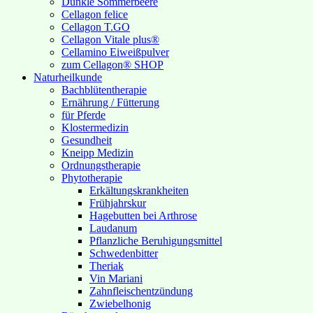
Dunkle Sommerbeere
Cellagon felice
Cellagon T.GO
Cellagon Vitale plus®
Cellamino Eiweißpulver
zum Cellagon® SHOP
Naturheilkunde
Bachblütentherapie
Ernährung / Fütterung
für Pferde
Klostermedizin
Gesundheit
Kneipp Medizin
Ordnungstherapie
Phytotherapie
Erkältungskrankheiten
Frühjahrskur
Hagebutten bei Arthrose
Laudanum
Pflanzliche Beruhigungsmittel
Schwedenbitter
Theriak
Vin Mariani
Zahnfleischentzündung
Zwiebelhonig