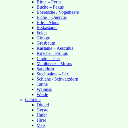
Birne – Pyrus
Buche – Fagus
Eberesche / Vogelbeere
Eiche – Quercus
Erle – Alnus
Esskastanie
Feige
Ginkgo
Grasbaum
Kastanie – Aesculus
Kirsche – Prunus
Linde – Tilia
Maulbeere – Morus
Sanddorn
Stechpalme – Ilex
Schlehe / Schwarzdorn
Tanne
Walnuss
Weide
Getreide
Dinkel
Gerste
Hafer
Hirse
Mais