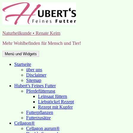
Zum
Inhalt
springen
Naturheilkunde • Renate Keim
Mehr Wohlbefinden für Mensch und Tier!
Menü und Widgets
Startseite
über uns
Disclaimer
Sitemap
Hubert’s Feines Futter
Pferdefütterung
Leinsaat füttern
Liebstöckel Rezept
Rezept mit Kupfer
Futterpflanzen
Futterzusätze
Cellagon®
Cellagon aurum®