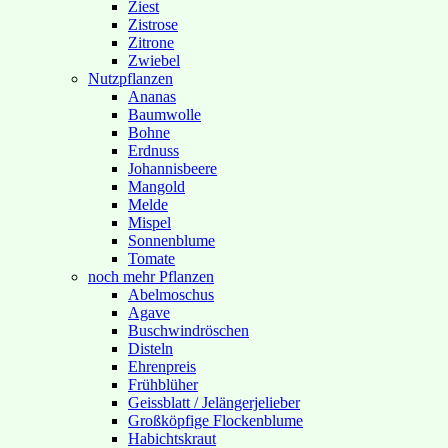
Ziest
Zistrose
Zitrone
Zwiebel
Nutzpflanzen
Ananas
Baumwolle
Bohne
Erdnuss
Johannisbeere
Mangold
Melde
Mispel
Sonnenblume
Tomate
noch mehr Pflanzen
Abelmoschus
Agave
Buschwindröschen
Disteln
Ehrenpreis
Frühblüher
Geissblatt / Jelängerjelieber
Großköpfige Flockenblume
Habichtskraut