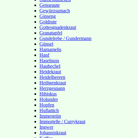
Geissraute
Gewürzsumach
Ginseng
Goldrute
Gottesgnadenkraut
Granatapfel
Gundelrebe / Gundermann
Günsel
Hamamelis
Hanf
Haselnuss
Hauhechel
Heidekraut
Heidelbeeren
Heiligenkraut
Herzgespann
Hibiskus
Holunder
Hopfen
Huflattich
Immergrün
Immortelle / Currykraut
Ingwer
Johanniskraut