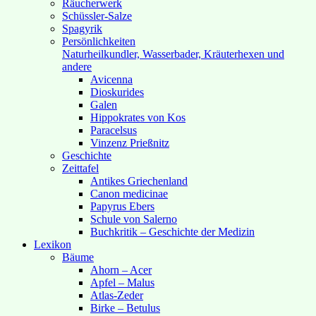
Räucherwerk
Schüssler-Salze
Spagyrik
Persönlichkeiten
Naturheilkundler, Wasserbader, Kräuterhexen und
andere
Avicenna
Dioskurides
Galen
Hippokrates von Kos
Paracelsus
Vinzenz Prießnitz
Geschichte
Zeittafel
Antikes Griechenland
Canon medicinae
Papyrus Ebers
Schule von Salerno
Buchkritik – Geschichte der Medizin
Lexikon
Bäume
Ahorn – Acer
Apfel – Malus
Atlas-Zeder
Birke – Betulus