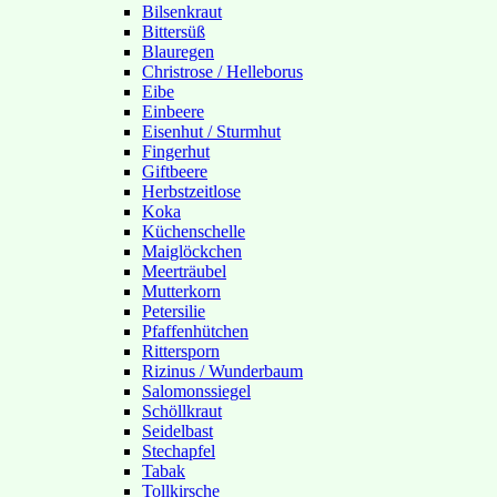
Bilsenkraut
Bittersüß
Blauregen
Christrose / Helleborus
Eibe
Einbeere
Eisenhut / Sturmhut
Fingerhut
Giftbeere
Herbstzeitlose
Koka
Küchenschelle
Maiglöckchen
Meerträubel
Mutterkorn
Petersilie
Pfaffenhütchen
Rittersporn
Rizinus / Wunderbaum
Salomonssiegel
Schöllkraut
Seidelbast
Stechapfel
Tabak
Tollkirsche