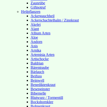
Zaunrübe
Giftnotruf
Heilpflanzen
Ackergauchheil
Ackerschachtelhalm / Zinnkraut
Akelei
Alant
Allium Arten
Aloe
Andorn
Anis
Arnika
Artemisia Arten
Artischocke
Baldrian
Bärentraube
Bärlauch
Beifuss
Beinwell
Benediktenkraut
Besenginster
Bibernelle
Blutwurz / Tormentill
Bockshornklee
Bohnenkraut