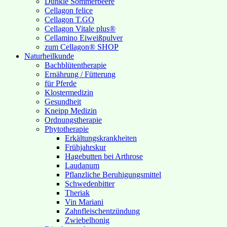
Dunkle Sommerbeere
Cellagon felice
Cellagon T.GO
Cellagon Vitale plus®
Cellamino Eiweißpulver
zum Cellagon® SHOP
Naturheilkunde
Bachblütentherapie
Ernährung / Fütterung
für Pferde
Klostermedizin
Gesundheit
Kneipp Medizin
Ordnungstherapie
Phytotherapie
Erkältungskrankheiten
Frühjahrskur
Hagebutten bei Arthrose
Laudanum
Pflanzliche Beruhigungsmittel
Schwedenbitter
Theriak
Vin Mariani
Zahnfleischentzündung
Zwiebelhonig