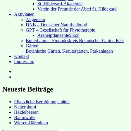
St. Hildegard-Akademie
Verein der Freunde der Abtei St. Hildegard
Aktivitäten
Allgemein
DNB – Deutscher Naturheilbund
GPT – Gesellschaft für Phytotherapie
Arzneipflanzenlexikon
Butterbaum – Freundeskreis Botanischer Garten Kiel
Gärten
Botanische Gärten, Kräutergärten, Parkanlagen
Kontakt
Impressum
Hubert’s
bei
Hubert’s
Facebook
bei
Instagram
Neueste Beiträge
Pflanzliche Beruhigungsmittel
Natternkopf
Heidelbeeren
Baumwolle
Wiesen-Bärenklau