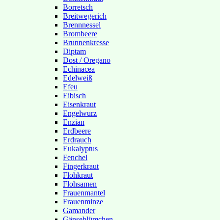
Borretsch
Breitwegerich
Brennnessel
Brombeere
Brunnenkresse
Diptam
Dost / Oregano
Echinacea
Edelweiß
Efeu
Eibisch
Eisenkraut
Engelwurz
Enzian
Erdbeere
Erdrauch
Eukalyptus
Fenchel
Fingerkraut
Flohkraut
Flohsamen
Frauenmantel
Frauenminze
Gamander
Gänseblümchen