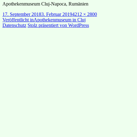
Apothekenmuseum Cluj-Napoca, Rumänien
Veröffentlicht
Originalgröße
17. September 2018
3. Februar 2019
4212 × 2800
am
Beitragsnavigation
Veröffentlicht in
Apothekenmuseum in Cluj
Datenschutz
Stolz präsentiert von WordPress