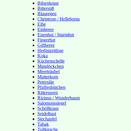
Bilsenkraut
Bittersüß
Blauregen
Christrose / Helleborus
Eibe
Einbeere
Eisenhut / Sturmhut
Fingerhut
Giftbeere
Herbstzeitlose
Koka
Küchenschelle
Maiglöckchen
Meerträubel
Mutterkorn
Petersilie
Pfaffenhütchen
Rittersporn
Rizinus / Wunderbaum
Salomonssiegel
Schöllkraut
Seidelbast
Stechapfel
Tabak
Tollkirsche