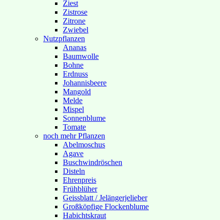
Ziest
Zistrose
Zitrone
Zwiebel
Nutzpflanzen
Ananas
Baumwolle
Bohne
Erdnuss
Johannisbeere
Mangold
Melde
Mispel
Sonnenblume
Tomate
noch mehr Pflanzen
Abelmoschus
Agave
Buschwindröschen
Disteln
Ehrenpreis
Frühblüher
Geissblatt / Jelängerjelieber
Großköpfige Flockenblume
Habichtskraut