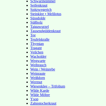
Schwarzkümmel
Seifenkraut
Spitzwegerich
Steinklee • Melilotus
Süssdolde
Süßholz
Taigawurzel
Tausendgüldenkraut
Tee
Teufelskralle
Thymian
Tragant
Veilchen
Wacholder
Wegwarte
Weihrauch
Wein / Weinrebe
Weinraute
Weißdorn
Wermut
Wiesenklee – Trifolium
Wilde Karde
Wilde Möhre
Ysop
Zahnstocherkraut