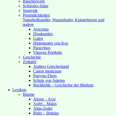
Räucherwerk
Schüssler-Salze
Spagyrik
Persönlichkeiten
Naturheilkundler, Wasserbader, Kräuterhexen und
andere
Avicenna
Dioskurides
Galen
Hippokrates von Kos
Paracelsus
Vinzenz Prießnitz
Geschichte
Zeittafel
Antikes Griechenland
Canon medicinae
Papyrus Ebers
Schule von Salerno
Buchkritik – Geschichte der Medizin
Lexikon
Bäume
Ahorn – Acer
Apfel – Malus
Atlas-Zeder
Birke – Betulus