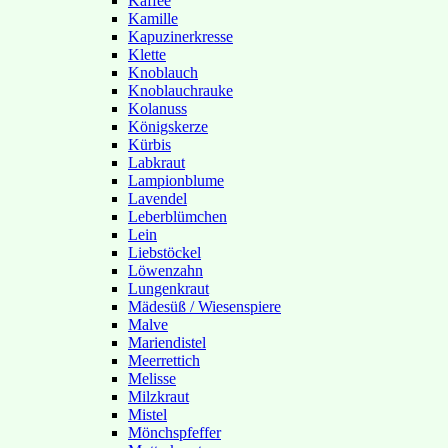
Kaffee
Kamille
Kapuzinerkresse
Klette
Knoblauch
Knoblauchrauke
Kolanuss
Königskerze
Kürbis
Labkraut
Lampionblume
Lavendel
Leberblümchen
Lein
Liebstöckel
Löwenzahn
Lungenkraut
Mädesüß / Wiesenspiere
Malve
Mariendistel
Meerrettich
Melisse
Milzkraut
Mistel
Mönchspfeffer