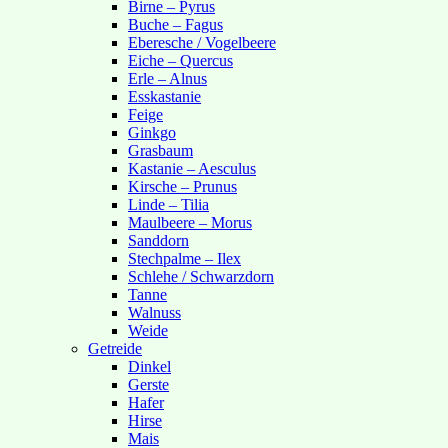
Birne – Pyrus
Buche – Fagus
Eberesche / Vogelbeere
Eiche – Quercus
Erle – Alnus
Esskastanie
Feige
Ginkgo
Grasbaum
Kastanie – Aesculus
Kirsche – Prunus
Linde – Tilia
Maulbeere – Morus
Sanddorn
Stechpalme – Ilex
Schlehe / Schwarzdorn
Tanne
Walnuss
Weide
Getreide
Dinkel
Gerste
Hafer
Hirse
Mais