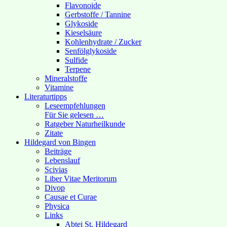
Flavonoide
Gerbstoffe / Tannine
Glykoside
Kieselsäure
Kohlenhydrate / Zucker
Senfölglykoside
Sulfide
Terpene
Mineralstoffe
Vitamine
Literaturtipps
Leseempfehlungen
Für Sie gelesen …
Ratgeber Naturheilkunde
Zitate
Hildegard von Bingen
Beiträge
Lebenslauf
Scivias
Liber Vitae Meritorum
Divop
Causae et Curae
Physica
Links
Abtei St. Hildegard