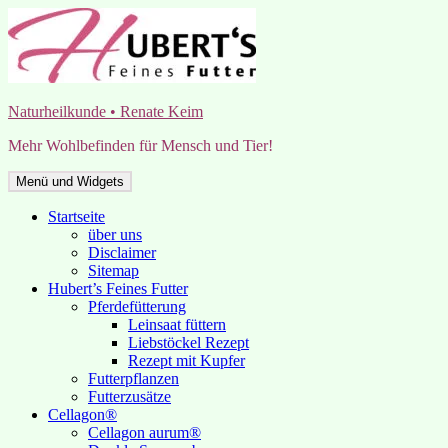
Zum
Inhalt
springen
Naturheilkunde • Renate Keim
Mehr Wohlbefinden für Mensch und Tier!
Menü und Widgets
Startseite
über uns
Disclaimer
Sitemap
Hubert’s Feines Futter
Pferdefütterung
Leinsaat füttern
Liebstöckel Rezept
Rezept mit Kupfer
Futterpflanzen
Futterzusätze
Cellagon®
Cellagon aurum®