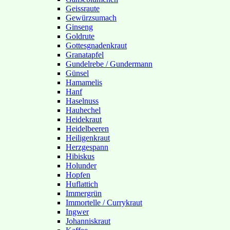
Geissraute
Gewürzsumach
Ginseng
Goldrute
Gottesgnadenkraut
Granatapfel
Gundelrebe / Gundermann
Günsel
Hamamelis
Hanf
Haselnuss
Hauhechel
Heidekraut
Heidelbeeren
Heiligenkraut
Herzgespann
Hibiskus
Holunder
Hopfen
Huflattich
Immergrün
Immortelle / Currykraut
Ingwer
Johanniskraut