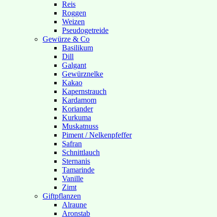
Reis
Roggen
Weizen
Pseudogetreide
Gewürze & Co
Basilikum
Dill
Galgant
Gewürznelke
Kakao
Kapernstrauch
Kardamom
Koriander
Kurkuma
Muskatnuss
Piment / Nelkenpfeffer
Safran
Schnittlauch
Sternanis
Tamarinde
Vanille
Zimt
Giftpflanzen
Alraune
Aronstab