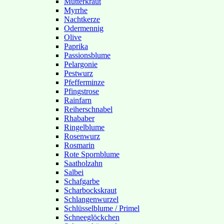
Mutterkraut
Myrrhe
Nachtkerze
Odermennig
Olive
Paprika
Passionsblume
Pelargonie
Pestwurz
Pfefferminze
Pfingstrose
Rainfarn
Reiherschnabel
Rhababer
Ringelblume
Rosenwurz
Rosmarin
Rote Spornblume
Saatholzahn
Salbei
Schafgarbe
Scharbockskraut
Schlangenwurzel
Schlüsselblume / Primel
Schneeglöckchen