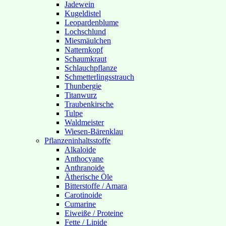
Jadewein
Kugeldistel
Leopardenblume
Lochschlund
Miesmäulchen
Natternkopf
Schaumkraut
Schlauchpflanze
Schmetterlingsstrauch
Thunbergie
Titanwurz
Traubenkirsche
Tulpe
Waldmeister
Wiesen-Bärenklau
Pflanzeninhaltsstoffe
Alkaloide
Anthocyane
Anthranoide
Ätherische Öle
Bitterstoffe / Amara
Carotinoide
Cumarine
Eiweiße / Proteine
Fette / Lipide