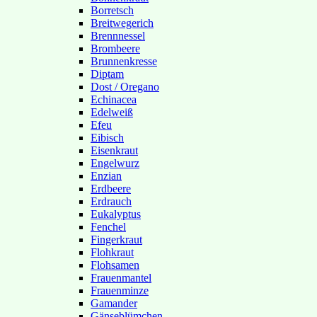
Borretsch
Breitwegerich
Brennnessel
Brombeere
Brunnenkresse
Diptam
Dost / Oregano
Echinacea
Edelweiß
Efeu
Eibisch
Eisenkraut
Engelwurz
Enzian
Erdbeere
Erdrauch
Eukalyptus
Fenchel
Fingerkraut
Flohkraut
Flohsamen
Frauenmantel
Frauenminze
Gamander
Gänseblümchen