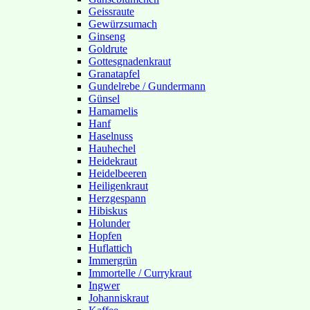
Geissraute
Gewürzsumach
Ginseng
Goldrute
Gottesgnadenkraut
Granatapfel
Gundelrebe / Gundermann
Günsel
Hamamelis
Hanf
Haselnuss
Hauhechel
Heidekraut
Heidelbeeren
Heiligenkraut
Herzgespann
Hibiskus
Holunder
Hopfen
Huflattich
Immergrün
Immortelle / Currykraut
Ingwer
Johanniskraut