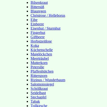
Bilsenkraut
Bittersüß
Blauregen
Christrose / Helleborus
Eibe
Einbeere
Eisenhut / Sturmhut
Fingerhut
Giftbeere
Herbstzeitlose
Koka
Küchenschelle
Maiglöckchen
Meerträubel
Mutterkorn
Petersilie
Pfaffenhütchen
Rittersporn
Rizinus / Wunderbaum
Salomonssiegel
Schöllkraut
Seidelbast
Stechapfel
Tabak
Tollkirsche