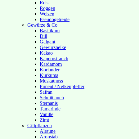
Reis
Roggen
Weizen
Pseudogetreide
Gewürze & Co
Basilikum
Dill
Galgant
Gewürznelke
Kakao
Kapernstrauch
Kardamom
Koriander
Kurkuma
Muskatnuss
Piment / Nelkenpfeffer
Safran
Schnittlauch
Sternanis
Tamarinde
Vanille
Zimt
Giftpflanzen
Alraune
Aronstab