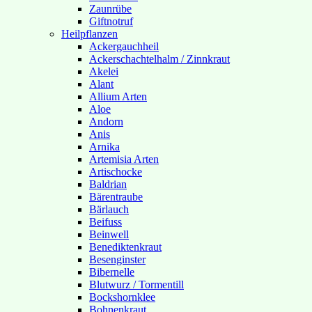
Zaunrübe
Giftnotruf
Heilpflanzen
Ackergauchheil
Ackerschachtelhalm / Zinnkraut
Akelei
Alant
Allium Arten
Aloe
Andorn
Anis
Arnika
Artemisia Arten
Artischocke
Baldrian
Bärentraube
Bärlauch
Beifuss
Beinwell
Benediktenkraut
Besenginster
Bibernelle
Blutwurz / Tormentill
Bockshornklee
Bohnenkraut