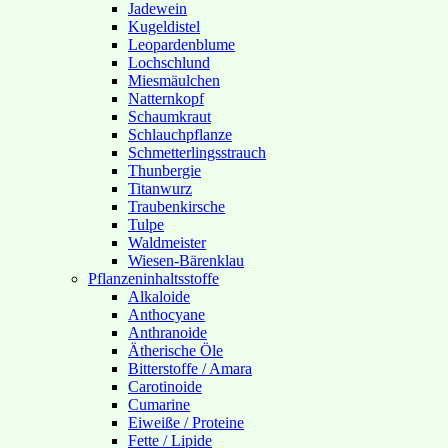
Jadewein
Kugeldistel
Leopardenblume
Lochschlund
Miesmäulchen
Natternkopf
Schaumkraut
Schlauchpflanze
Schmetterlingsstrauch
Thunbergie
Titanwurz
Traubenkirsche
Tulpe
Waldmeister
Wiesen-Bärenklau
Pflanzeninhaltsstoffe
Alkaloide
Anthocyane
Anthranoide
Ätherische Öle
Bitterstoffe / Amara
Carotinoide
Cumarine
Eiweiße / Proteine
Fette / Lipide