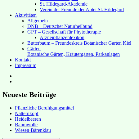
St. Hildegard-Akademie
Verein der Freunde der Abtei St. Hildegard
Aktivitäten
Allgemein
DNB – Deutscher Naturheilbund
GPT – Gesellschaft für Phytotherapie
Arzneipflanzenlexikon
Butterbaum – Freundeskreis Botanischer Garten Kiel
Gärten
Botanische Gärten, Kräutergärten, Parkanlagen
Kontakt
Impressum
Hubert’s
bei
Hubert’s
Facebook
bei
Instagram
Neueste Beiträge
Pflanzliche Beruhigungsmittel
Natternkopf
Heidelbeeren
Baumwolle
Wiesen-Bärenklau