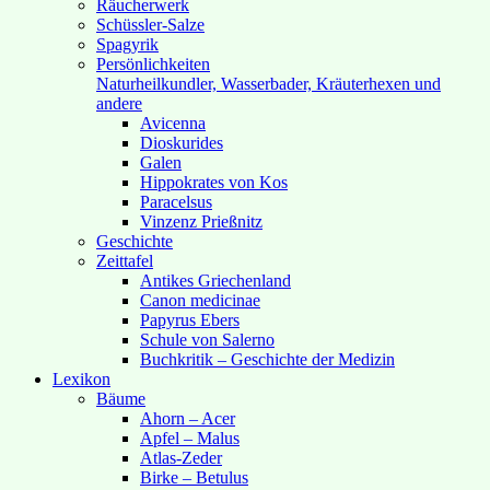
Räucherwerk
Schüssler-Salze
Spagyrik
Persönlichkeiten
Naturheilkundler, Wasserbader, Kräuterhexen und
andere
Avicenna
Dioskurides
Galen
Hippokrates von Kos
Paracelsus
Vinzenz Prießnitz
Geschichte
Zeittafel
Antikes Griechenland
Canon medicinae
Papyrus Ebers
Schule von Salerno
Buchkritik – Geschichte der Medizin
Lexikon
Bäume
Ahorn – Acer
Apfel – Malus
Atlas-Zeder
Birke – Betulus