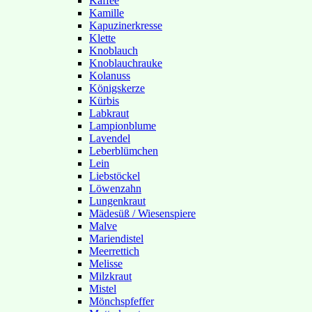
Kaffee
Kamille
Kapuzinerkresse
Klette
Knoblauch
Knoblauchrauke
Kolanuss
Königskerze
Kürbis
Labkraut
Lampionblume
Lavendel
Leberblümchen
Lein
Liebstöckel
Löwenzahn
Lungenkraut
Mädesüß / Wiesenspiere
Malve
Mariendistel
Meerrettich
Melisse
Milzkraut
Mistel
Mönchspfeffer