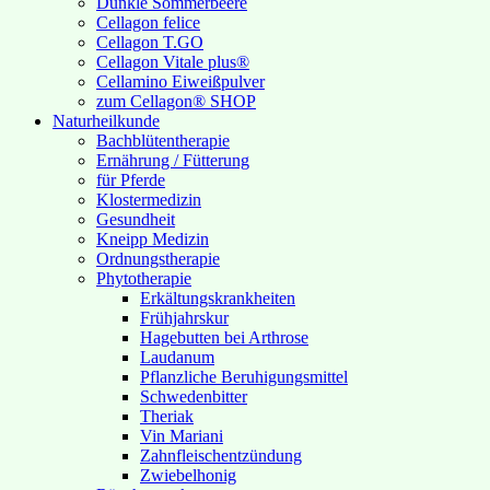
Dunkle Sommerbeere
Cellagon felice
Cellagon T.GO
Cellagon Vitale plus®
Cellamino Eiweißpulver
zum Cellagon® SHOP
Naturheilkunde
Bachblütentherapie
Ernährung / Fütterung
für Pferde
Klostermedizin
Gesundheit
Kneipp Medizin
Ordnungstherapie
Phytotherapie
Erkältungskrankheiten
Frühjahrskur
Hagebutten bei Arthrose
Laudanum
Pflanzliche Beruhigungsmittel
Schwedenbitter
Theriak
Vin Mariani
Zahnfleischentzündung
Zwiebelhonig