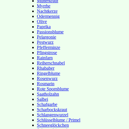
Mutterkraut
Myrrhe
Nachtkerze
Odermennig
Olive
Paprika
Passionsblume
Pelargonie
Pestwurz
Pfefferminze
Pfingstrose
Rainfarn
Reiherschnabel
Rhababer
Ringelblume
Rosenwurz
Rosmarin
Rote Spornblume
Saatholzahn
Salbei
Schafgarbe
Scharbockskraut
Schlangenwurzel
Schlüsselblume / Primel
Schneeglöckchen