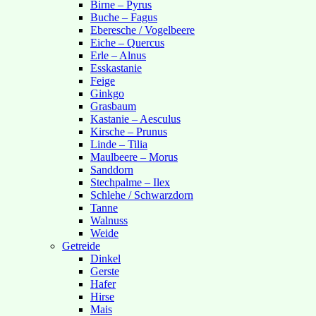
Birne – Pyrus
Buche – Fagus
Eberesche / Vogelbeere
Eiche – Quercus
Erle – Alnus
Esskastanie
Feige
Ginkgo
Grasbaum
Kastanie – Aesculus
Kirsche – Prunus
Linde – Tilia
Maulbeere – Morus
Sanddorn
Stechpalme – Ilex
Schlehe / Schwarzdorn
Tanne
Walnuss
Weide
Getreide
Dinkel
Gerste
Hafer
Hirse
Mais