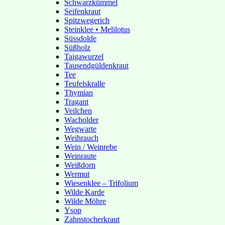
Schwarzkümmel
Seifenkraut
Spitzwegerich
Steinklee • Melilotus
Süssdolde
Süßholz
Taigawurzel
Tausendgüldenkraut
Tee
Teufelskralle
Thymian
Tragant
Veilchen
Wacholder
Wegwarte
Weihrauch
Wein / Weinrebe
Weinraute
Weißdorn
Wermut
Wiesenklee – Trifolium
Wilde Karde
Wilde Möhre
Ysop
Zahnstocherkraut