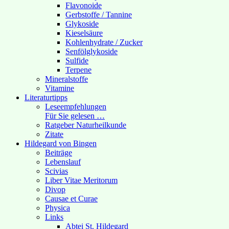
Flavonoide
Gerbstoffe / Tannine
Glykoside
Kieselsäure
Kohlenhydrate / Zucker
Senfölglykoside
Sulfide
Terpene
Mineralstoffe
Vitamine
Literaturtipps
Leseempfehlungen
Für Sie gelesen …
Ratgeber Naturheilkunde
Zitate
Hildegard von Bingen
Beiträge
Lebenslauf
Scivias
Liber Vitae Meritorum
Divop
Causae et Curae
Physica
Links
Abtei St. Hildegard