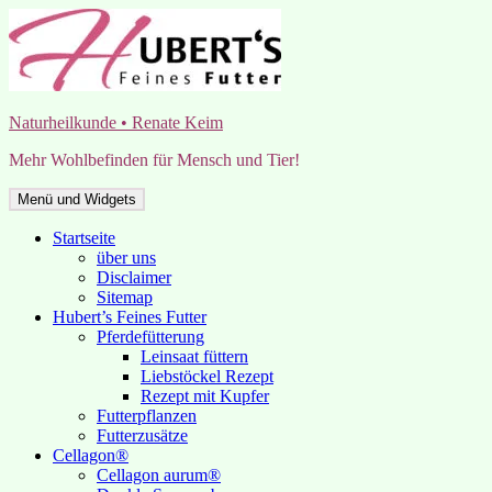
Zum
Inhalt
springen
Naturheilkunde • Renate Keim
Mehr Wohlbefinden für Mensch und Tier!
Menü und Widgets
Startseite
über uns
Disclaimer
Sitemap
Hubert’s Feines Futter
Pferdefütterung
Leinsaat füttern
Liebstöckel Rezept
Rezept mit Kupfer
Futterpflanzen
Futterzusätze
Cellagon®
Cellagon aurum®