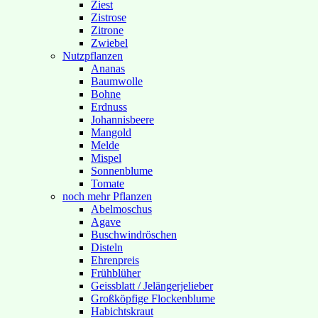
Ziest
Zistrose
Zitrone
Zwiebel
Nutzpflanzen
Ananas
Baumwolle
Bohne
Erdnuss
Johannisbeere
Mangold
Melde
Mispel
Sonnenblume
Tomate
noch mehr Pflanzen
Abelmoschus
Agave
Buschwindröschen
Disteln
Ehrenpreis
Frühblüher
Geissblatt / Jelängerjelieber
Großköpfige Flockenblume
Habichtskraut