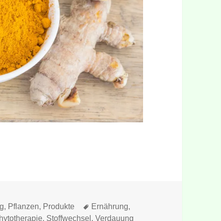
Schlagwörter
ng
,
Pflanzen
,
Produkte
Ernährung
,
hytotherapie
,
Stoffwechsel
,
Verdauung