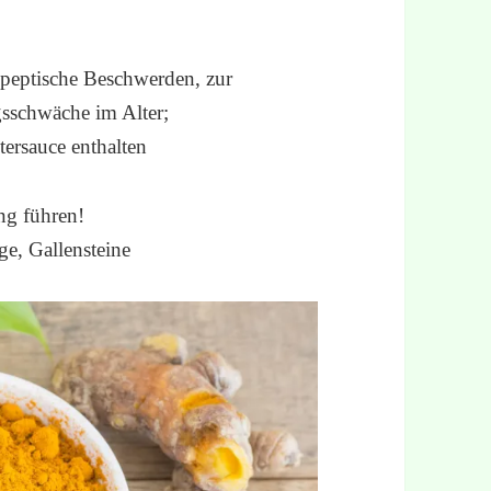
speptische Beschwerden, zur
sschwäche im Alter;
ersauce enthalten
ng führen!
ge, Gallensteine