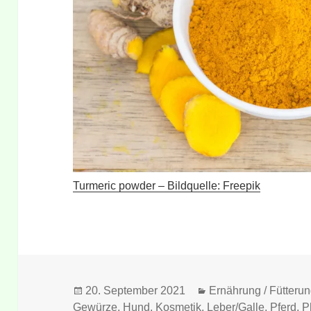
Turmeric powder – Bildquelle: Freepik
Veröffentlicht
Kategorien
20. September 2021
Ernährung / Fütteru
am
Gewürze
,
Hund
,
Kosmetik
,
Leber/Galle
,
Pferd
,
P