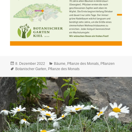
Veröffentlicht
Kategorien
8. Dezember 2022
Bäume
,
Pflanze des Monats
,
Pflanzen
am
Schlagwörter
Botanischer Garten
,
Pflanze des Monats