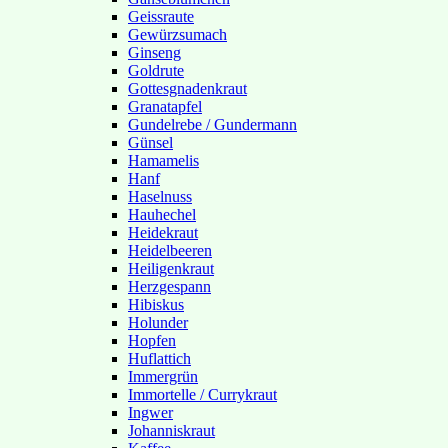
Geissraute
Gewürzsumach
Ginseng
Goldrute
Gottesgnadenkraut
Granatapfel
Gundelrebe / Gundermann
Günsel
Hamamelis
Hanf
Haselnuss
Hauhechel
Heidekraut
Heidelbeeren
Heiligenkraut
Herzgespann
Hibiskus
Holunder
Hopfen
Huflattich
Immergrün
Immortelle / Currykraut
Ingwer
Johanniskraut