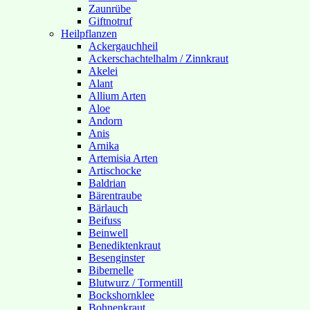
Zaunrübe
Giftnotruf
Heilpflanzen
Ackergauchheil
Ackerschachtelhalm / Zinnkraut
Akelei
Alant
Allium Arten
Aloe
Andorn
Anis
Arnika
Artemisia Arten
Artischocke
Baldrian
Bärentraube
Bärlauch
Beifuss
Beinwell
Benediktenkraut
Besenginster
Bibernelle
Blutwurz / Tormentill
Bockshornklee
Bohnenkraut