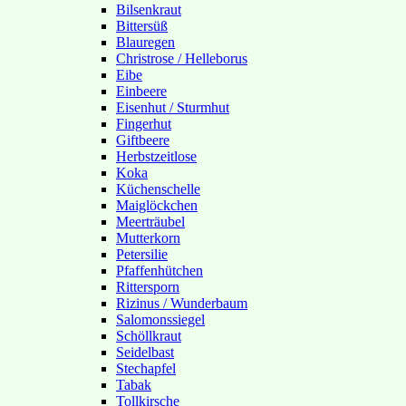
Bilsenkraut
Bittersüß
Blauregen
Christrose / Helleborus
Eibe
Einbeere
Eisenhut / Sturmhut
Fingerhut
Giftbeere
Herbstzeitlose
Koka
Küchenschelle
Maiglöckchen
Meerträubel
Mutterkorn
Petersilie
Pfaffenhütchen
Rittersporn
Rizinus / Wunderbaum
Salomonssiegel
Schöllkraut
Seidelbast
Stechapfel
Tabak
Tollkirsche