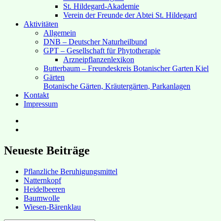
St. Hildegard-Akademie
Verein der Freunde der Abtei St. Hildegard
Aktivitäten
Allgemein
DNB – Deutscher Naturheilbund
GPT – Gesellschaft für Phytotherapie
Arzneipflanzenlexikon
Butterbaum – Freundeskreis Botanischer Garten Kiel
Gärten
Botanische Gärten, Kräutergärten, Parkanlagen
Kontakt
Impressum
Hubert’s
bei
Hubert’s
Facebook
bei
Instagram
Neueste Beiträge
Pflanzliche Beruhigungsmittel
Natternkopf
Heidelbeeren
Baumwolle
Wiesen-Bärenklau