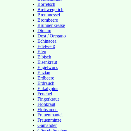
Borretsch
Breitwegerich
Brennnessel
Brombeere
Brunnenkresse
Diptam
Dost / Oregano
Echinacea
Edelweiß
Efeu
Eibisch
Eisenkraut
Engelwurz
Enzian
Erdbeere
Erdrauch
Eukalyptus
Fenchel
Fingerkraut
Flohkraut
Flohsamen
Frauenmantel
Frauenminze
Gamander
Gänseblümchen