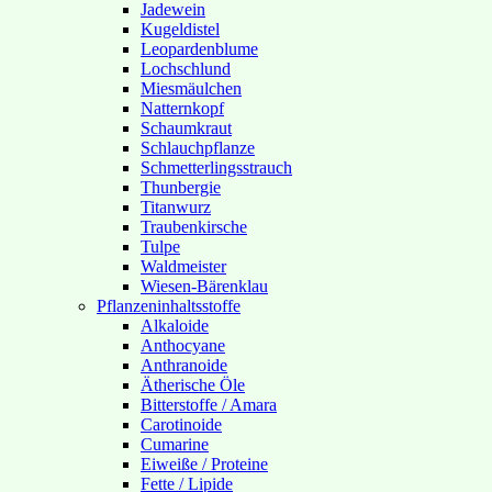
Jadewein
Kugeldistel
Leopardenblume
Lochschlund
Miesmäulchen
Natternkopf
Schaumkraut
Schlauchpflanze
Schmetterlingsstrauch
Thunbergie
Titanwurz
Traubenkirsche
Tulpe
Waldmeister
Wiesen-Bärenklau
Pflanzeninhaltsstoffe
Alkaloide
Anthocyane
Anthranoide
Ätherische Öle
Bitterstoffe / Amara
Carotinoide
Cumarine
Eiweiße / Proteine
Fette / Lipide