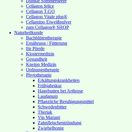
Dunkle Sommerbeere
Cellagon felice
Cellagon T.GO
Cellagon Vitale plus®
Cellamino Eiweißpulver
zum Cellagon® SHOP
Naturheilkunde
Bachblütentherapie
Ernährung / Fütterung
für Pferde
Klostermedizin
Gesundheit
Kneipp Medizin
Ordnungstherapie
Phytotherapie
Erkältungskrankheiten
Frühjahrskur
Hagebutten bei Arthrose
Laudanum
Pflanzliche Beruhigungsmittel
Schwedenbitter
Theriak
Vin Mariani
Zahnfleischentzündung
Zwiebelhonig