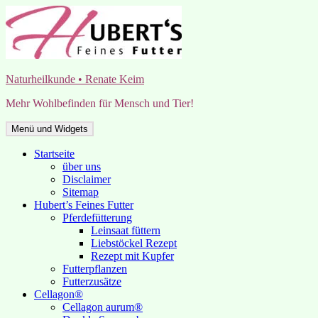
Zum
Inhalt
springen
Naturheilkunde • Renate Keim
Mehr Wohlbefinden für Mensch und Tier!
Menü und Widgets
Startseite
über uns
Disclaimer
Sitemap
Hubert’s Feines Futter
Pferdefütterung
Leinsaat füttern
Liebstöckel Rezept
Rezept mit Kupfer
Futterpflanzen
Futterzusätze
Cellagon®
Cellagon aurum®