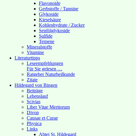
Flavonoide
Gerbstoffe / Tannine
Glykoside
Kieselsäure
Kohlenhydrate / Zucker
Senfölglykoside
Sulfide
Terpene
Mineralstoffe
Vitamine
Literaturtipps
Leseempfehlungen
Für Sie gelesen …
Ratgeber Naturheilkunde
Zitate
Hildegard von Bingen
Beiträge
Lebenslauf
Scivias
Liber Vitae Meritorum
Divop
Causae et Curae
Physica
Links
Abtei St. Hildegard