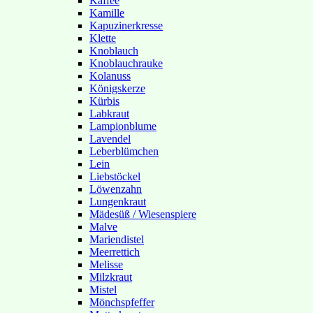
Kaffee
Kamille
Kapuzinerkresse
Klette
Knoblauch
Knoblauchrauke
Kolanuss
Königskerze
Kürbis
Labkraut
Lampionblume
Lavendel
Leberblümchen
Lein
Liebstöckel
Löwenzahn
Lungenkraut
Mädesüß / Wiesenspiere
Malve
Mariendistel
Meerrettich
Melisse
Milzkraut
Mistel
Mönchspfeffer