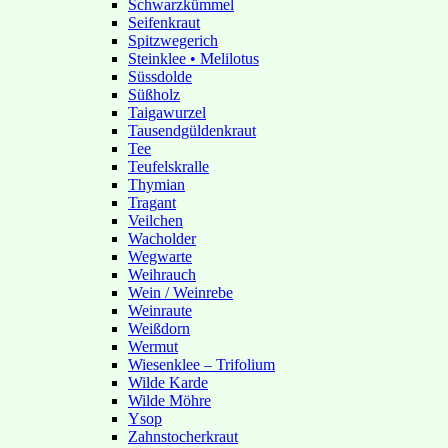
Schwarzkümmel
Seifenkraut
Spitzwegerich
Steinklee • Melilotus
Süssdolde
Süßholz
Taigawurzel
Tausendgüldenkraut
Tee
Teufelskralle
Thymian
Tragant
Veilchen
Wacholder
Wegwarte
Weihrauch
Wein / Weinrebe
Weinraute
Weißdorn
Wermut
Wiesenklee – Trifolium
Wilde Karde
Wilde Möhre
Ysop
Zahnstocherkraut