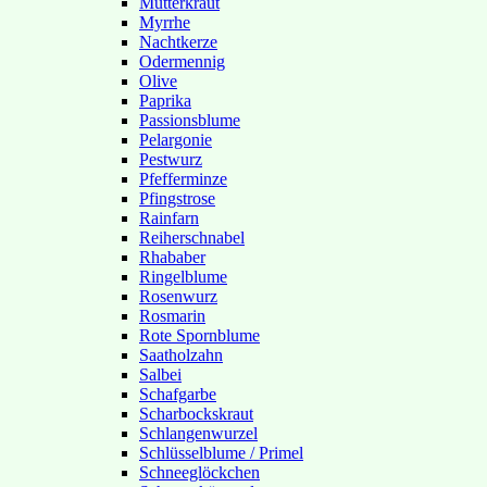
Mutterkraut
Myrrhe
Nachtkerze
Odermennig
Olive
Paprika
Passionsblume
Pelargonie
Pestwurz
Pfefferminze
Pfingstrose
Rainfarn
Reiherschnabel
Rhababer
Ringelblume
Rosenwurz
Rosmarin
Rote Spornblume
Saatholzahn
Salbei
Schafgarbe
Scharbockskraut
Schlangenwurzel
Schlüsselblume / Primel
Schneeglöckchen