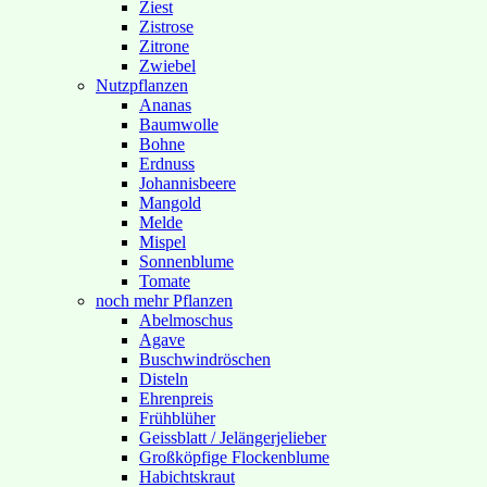
Ziest
Zistrose
Zitrone
Zwiebel
Nutzpflanzen
Ananas
Baumwolle
Bohne
Erdnuss
Johannisbeere
Mangold
Melde
Mispel
Sonnenblume
Tomate
noch mehr Pflanzen
Abelmoschus
Agave
Buschwindröschen
Disteln
Ehrenpreis
Frühblüher
Geissblatt / Jelängerjelieber
Großköpfige Flockenblume
Habichtskraut