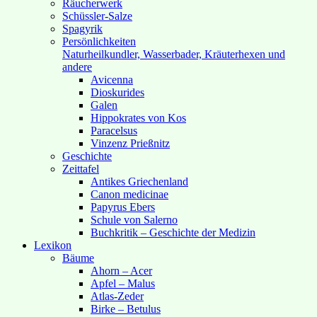
Räucherwerk
Schüssler-Salze
Spagyrik
Persönlichkeiten
Naturheilkundler, Wasserbader, Kräuterhexen und
andere
Avicenna
Dioskurides
Galen
Hippokrates von Kos
Paracelsus
Vinzenz Prießnitz
Geschichte
Zeittafel
Antikes Griechenland
Canon medicinae
Papyrus Ebers
Schule von Salerno
Buchkritik – Geschichte der Medizin
Lexikon
Bäume
Ahorn – Acer
Apfel – Malus
Atlas-Zeder
Birke – Betulus