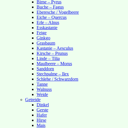
Birne – Pyrus
Buche – Fagus
Eberesche / Vogelbeere
Eiche – Quercus
Erle – Alnus
Esskastanie
Feige
Ginkgo
Grasbaum
Kastanie – Aesculus
Kirsche – Prunus
Linde – Tilia
Maulbeere – Morus
Sanddorn
Stechpalme – Ilex
Schlehe / Schwarzdorn
Tanne
Walnuss
Weide
Getreide
Dinkel
Gerste
Hafer
Hirse
Mais