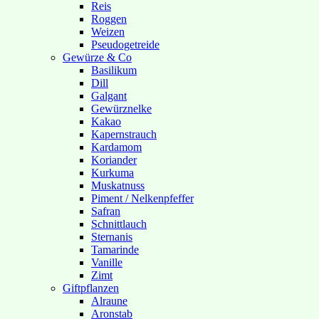
Reis
Roggen
Weizen
Pseudogetreide
Gewürze & Co
Basilikum
Dill
Galgant
Gewürznelke
Kakao
Kapernstrauch
Kardamom
Koriander
Kurkuma
Muskatnuss
Piment / Nelkenpfeffer
Safran
Schnittlauch
Sternanis
Tamarinde
Vanille
Zimt
Giftpflanzen
Alraune
Aronstab