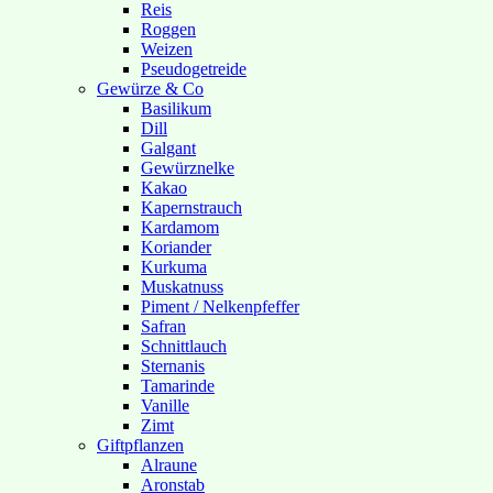
Reis
Roggen
Weizen
Pseudogetreide
Gewürze & Co
Basilikum
Dill
Galgant
Gewürznelke
Kakao
Kapernstrauch
Kardamom
Koriander
Kurkuma
Muskatnuss
Piment / Nelkenpfeffer
Safran
Schnittlauch
Sternanis
Tamarinde
Vanille
Zimt
Giftpflanzen
Alraune
Aronstab