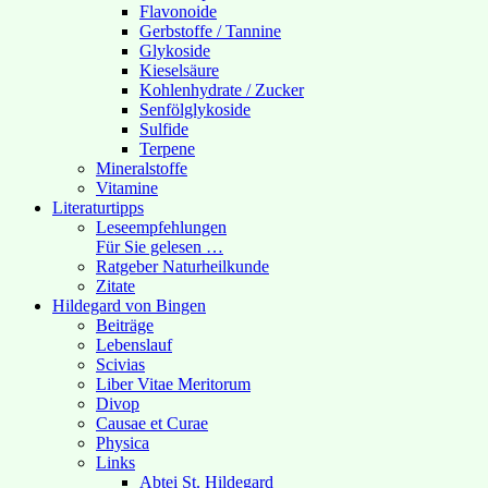
Flavonoide
Gerbstoffe / Tannine
Glykoside
Kieselsäure
Kohlenhydrate / Zucker
Senfölglykoside
Sulfide
Terpene
Mineralstoffe
Vitamine
Literaturtipps
Leseempfehlungen
Für Sie gelesen …
Ratgeber Naturheilkunde
Zitate
Hildegard von Bingen
Beiträge
Lebenslauf
Scivias
Liber Vitae Meritorum
Divop
Causae et Curae
Physica
Links
Abtei St. Hildegard