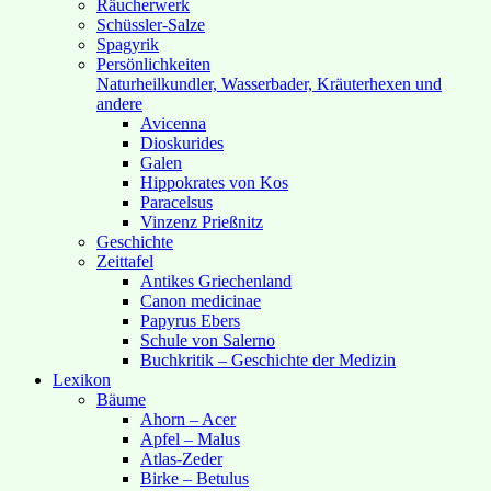
Räucherwerk
Schüssler-Salze
Spagyrik
Persönlichkeiten
Naturheilkundler, Wasserbader, Kräuterhexen und
andere
Avicenna
Dioskurides
Galen
Hippokrates von Kos
Paracelsus
Vinzenz Prießnitz
Geschichte
Zeittafel
Antikes Griechenland
Canon medicinae
Papyrus Ebers
Schule von Salerno
Buchkritik – Geschichte der Medizin
Lexikon
Bäume
Ahorn – Acer
Apfel – Malus
Atlas-Zeder
Birke – Betulus