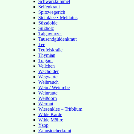
Schwarzkümmel
Seifenkraut
Spitzwegerich
Steinklee • Melilotus
Süssdolde
Süßholz
Taigawurzel
Tausendgüldenkraut
Tee
Teufelskralle
Thymian
Tragant
Veilchen
Wacholder
Wegwarte
Weihrauch
Wein / Weinrebe
Weinraute
Weißdorn
Wermut
Wiesenklee – Trifolium
Wilde Karde
Wilde Möhre
Ysop
Zahnstocherkraut