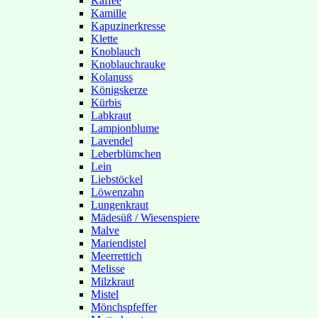
Kaffee
Kamille
Kapuzinerkresse
Klette
Knoblauch
Knoblauchrauke
Kolanuss
Königskerze
Kürbis
Labkraut
Lampionblume
Lavendel
Leberblümchen
Lein
Liebstöckel
Löwenzahn
Lungenkraut
Mädesüß / Wiesenspiere
Malve
Mariendistel
Meerrettich
Melisse
Milzkraut
Mistel
Mönchspfeffer