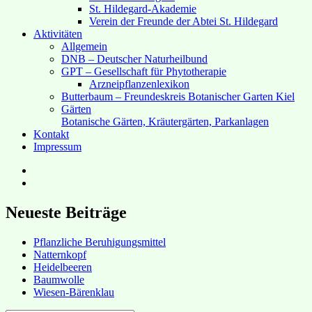
St. Hildegard-Akademie
Verein der Freunde der Abtei St. Hildegard
Aktivitäten
Allgemein
DNB – Deutscher Naturheilbund
GPT – Gesellschaft für Phytotherapie
Arzneipflanzenlexikon
Butterbaum – Freundeskreis Botanischer Garten Kiel
Gärten
Botanische Gärten, Kräutergärten, Parkanlagen
Kontakt
Impressum
Hubert’s
bei
Hubert’s
Facebook
bei
Instagram
Neueste Beiträge
Pflanzliche Beruhigungsmittel
Natternkopf
Heidelbeeren
Baumwolle
Wiesen-Bärenklau