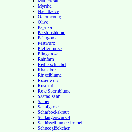
Mutterkraut
Myrrhe
Nachtkerze
Odermennig
Olive
Paprika
Passionsblume
Pelargonie
Pestwurz
Pfefferminze
Pfingstrose
Rainfarn
Reiherschnabel
Rhababer
Ringelblume
Rosenwurz
Rosmarin
Rote Spornblume
Saatholzahn
Salbei
Schafgarbe
Scharbockskraut
Schlangenwurzel
Schlüsselblume / Primel
Schneeglöckchen