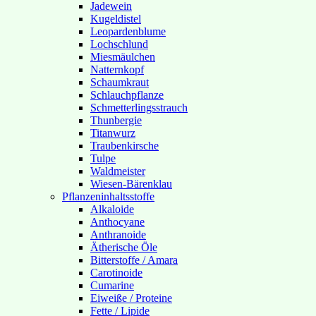
Jadewein
Kugeldistel
Leopardenblume
Lochschlund
Miesmäulchen
Natternkopf
Schaumkraut
Schlauchpflanze
Schmetterlingsstrauch
Thunbergie
Titanwurz
Traubenkirsche
Tulpe
Waldmeister
Wiesen-Bärenklau
Pflanzeninhaltsstoffe
Alkaloide
Anthocyane
Anthranoide
Ätherische Öle
Bitterstoffe / Amara
Carotinoide
Cumarine
Eiweiße / Proteine
Fette / Lipide