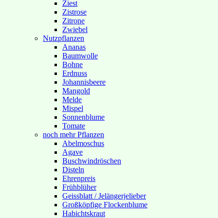
Ziest
Zistrose
Zitrone
Zwiebel
Nutzpflanzen
Ananas
Baumwolle
Bohne
Erdnuss
Johannisbeere
Mangold
Melde
Mispel
Sonnenblume
Tomate
noch mehr Pflanzen
Abelmoschus
Agave
Buschwindröschen
Disteln
Ehrenpreis
Frühblüher
Geissblatt / Jelängerjelieber
Großköpfige Flockenblume
Habichtskraut