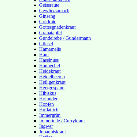
Geissraute
Gewürzsumach
Ginseng
Goldrute
Gottesgnadenkraut
Granatapfel
Gundelrebe / Gundermann
Günsel
Hamamelis
Hanf
Haselnuss
Hauhechel
Heidekraut
Heidelbeeren
Heiligenkraut
Herzgespann
Hibiskus
Holunder
Hopfen
Huflattich
Immergrün
Immortelle / Currykraut
Ingwer
Johanniskraut