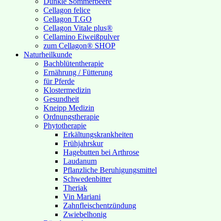
Dunkle Sommerbeere
Cellagon felice
Cellagon T.GO
Cellagon Vitale plus®
Cellamino Eiweißpulver
zum Cellagon® SHOP
Naturheilkunde
Bachblütentherapie
Ernährung / Fütterung
für Pferde
Klostermedizin
Gesundheit
Kneipp Medizin
Ordnungstherapie
Phytotherapie
Erkältungskrankheiten
Frühjahrskur
Hagebutten bei Arthrose
Laudanum
Pflanzliche Beruhigungsmittel
Schwedenbitter
Theriak
Vin Mariani
Zahnfleischentzündung
Zwiebelhonig