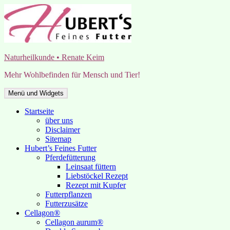
Zum
Inhalt
springen
Naturheilkunde • Renate Keim
Mehr Wohlbefinden für Mensch und Tier!
Menü und Widgets
Startseite
über uns
Disclaimer
Sitemap
Hubert’s Feines Futter
Pferdefütterung
Leinsaat füttern
Liebstöckel Rezept
Rezept mit Kupfer
Futterpflanzen
Futterzusätze
Cellagon®
Cellagon aurum®