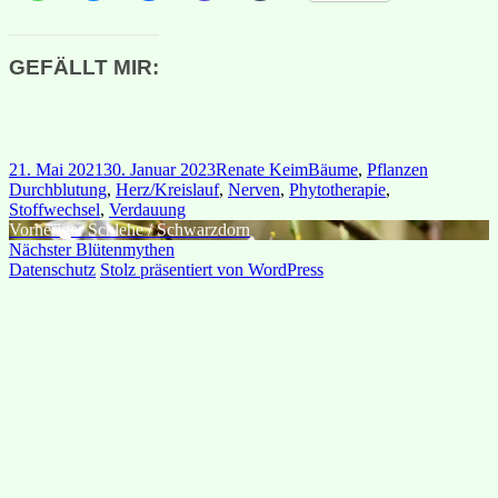
GEFÄLLT MIR:
Veröffentlicht
Autor
Kategorien
Schlagwör
21. Mai 2021
30. Januar 2023
Renate Keim
Bäume
,
Pflanzen
am
Durchblutung
,
Herz/Kreislauf
,
Nerven
,
Phytotherapie
,
Stoffwechsel
,
Verdauung
Beitragsnavigation
Vorheriger
Vorheriger
Schlehe / Schwarzdorn
Nächster
Beitrag:
Nächster
Blütenmythen
Beitrag:
Datenschutz
Stolz präsentiert von WordPress