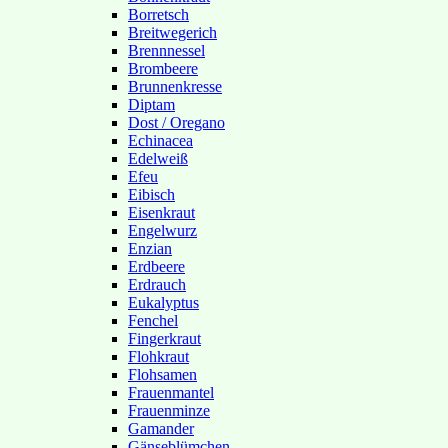
Borretsch
Breitwegerich
Brennnessel
Brombeere
Brunnenkresse
Diptam
Dost / Oregano
Echinacea
Edelweiß
Efeu
Eibisch
Eisenkraut
Engelwurz
Enzian
Erdbeere
Erdrauch
Eukalyptus
Fenchel
Fingerkraut
Flohkraut
Flohsamen
Frauenmantel
Frauenminze
Gamander
Gänseblümchen