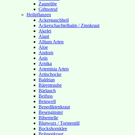
Zaunrübe
Giftnotruf
Heilpflanzen
Ackergauchheil
Ackerschachtelhalm / Zinnkraut
Akelei
Alant
Allium Arten
Aloe
Andorn
Anis
Arnika
Artemisia Arten
Artischocke
Baldrian
Bärentraube
Bärlauch
Beifuss
Beinwell
Benediktenkraut
Besenginster
Bibernelle
Blutwurz / Tormentill
Bockshornklee
Bohnenkraut