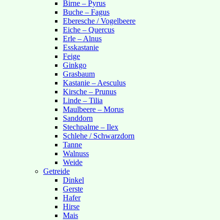
Birne – Pyrus
Buche – Fagus
Eberesche / Vogelbeere
Eiche – Quercus
Erle – Alnus
Esskastanie
Feige
Ginkgo
Grasbaum
Kastanie – Aesculus
Kirsche – Prunus
Linde – Tilia
Maulbeere – Morus
Sanddorn
Stechpalme – Ilex
Schlehe / Schwarzdorn
Tanne
Walnuss
Weide
Getreide
Dinkel
Gerste
Hafer
Hirse
Mais