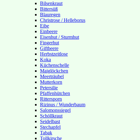
Bilsenkraut
Bittersüß
Blauregen
Christrose / Helleborus
Eibe
Einbeere
Eisenhut / Sturmhut
Fingerhut
Giftbeere
Herbstzeitlose
Koka
Küchenschelle
Maiglöckchen
Meerträubel
Mutterkorn
Petersilie
Pfaffenhütchen
Rittersporn
Rizinus / Wunderbaum
Salomonssiegel
Schöllkraut
Seidelbast
Stechapfel
Tabak
Tollkirsche