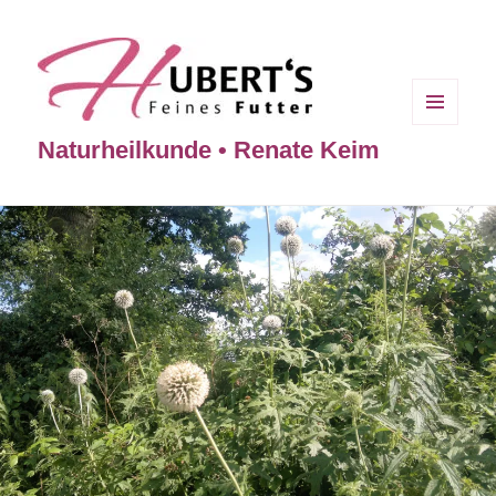
MENÜ
Naturheilkunde • Renate Keim
UND
WIDGETS