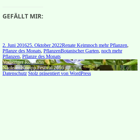
GEFÄLLT MIR:
Veröffentlicht
Autor
Kategorien
2. Juni 2016
25. Oktober 2022
Renate Keim
noch mehr Pflanzen
,
am
Schlagwörter
Pflanze des Monats
,
Pflanzen
Botanischer Garten
,
noch mehr
Pflanzen
,
Pflanze des Monats
Beitragsnavigation
Vorheriger
Vorheriger
Rosmarin
Nächster
Beitrag:
Nächster
Kneipp Festival 2016
Beitrag:
Datenschutz
Stolz präsentiert von WordPress