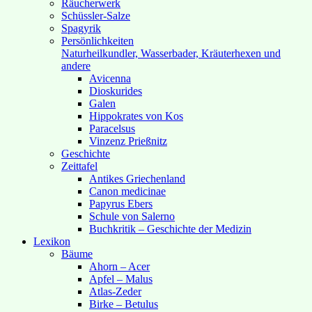
Räucherwerk
Schüssler-Salze
Spagyrik
Persönlichkeiten
Naturheilkundler, Wasserbader, Kräuterhexen und
andere
Avicenna
Dioskurides
Galen
Hippokrates von Kos
Paracelsus
Vinzenz Prießnitz
Geschichte
Zeittafel
Antikes Griechenland
Canon medicinae
Papyrus Ebers
Schule von Salerno
Buchkritik – Geschichte der Medizin
Lexikon
Bäume
Ahorn – Acer
Apfel – Malus
Atlas-Zeder
Birke – Betulus