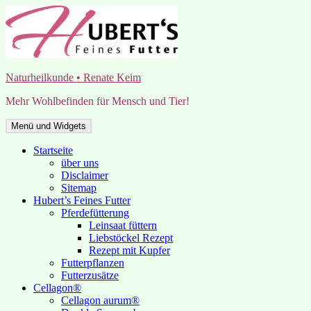
Zum
Inhalt
springen
Naturheilkunde • Renate Keim
Mehr Wohlbefinden für Mensch und Tier!
Menü und Widgets
Startseite
über uns
Disclaimer
Sitemap
Hubert’s Feines Futter
Pferdefütterung
Leinsaat füttern
Liebstöckel Rezept
Rezept mit Kupfer
Futterpflanzen
Futterzusätze
Cellagon®
Cellagon aurum®