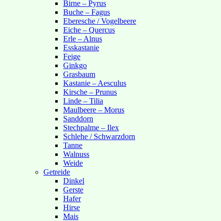
Birne – Pyrus
Buche – Fagus
Eberesche / Vogelbeere
Eiche – Quercus
Erle – Alnus
Esskastanie
Feige
Ginkgo
Grasbaum
Kastanie – Aesculus
Kirsche – Prunus
Linde – Tilia
Maulbeere – Morus
Sanddorn
Stechpalme – Ilex
Schlehe / Schwarzdorn
Tanne
Walnuss
Weide
Getreide
Dinkel
Gerste
Hafer
Hirse
Mais