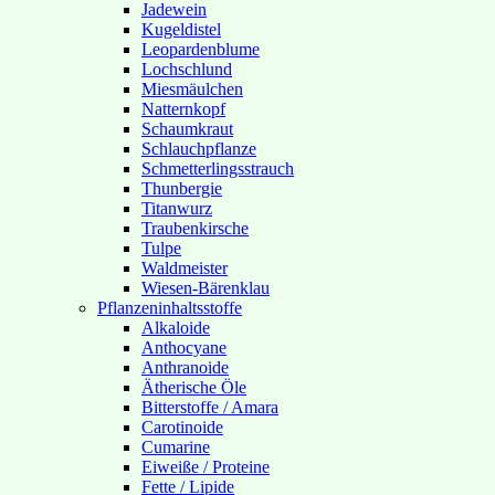
Jadewein
Kugeldistel
Leopardenblume
Lochschlund
Miesmäulchen
Natternkopf
Schaumkraut
Schlauchpflanze
Schmetterlingsstrauch
Thunbergie
Titanwurz
Traubenkirsche
Tulpe
Waldmeister
Wiesen-Bärenklau
Pflanzeninhaltsstoffe
Alkaloide
Anthocyane
Anthranoide
Ätherische Öle
Bitterstoffe / Amara
Carotinoide
Cumarine
Eiweiße / Proteine
Fette / Lipide