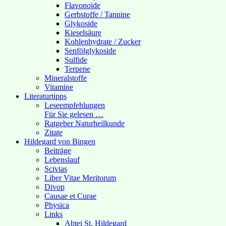
Flavonoide
Gerbstoffe / Tannine
Glykoside
Kieselsäure
Kohlenhydrate / Zucker
Senfölglykoside
Sulfide
Terpene
Mineralstoffe
Vitamine
Literaturtipps
Leseempfehlungen
Für Sie gelesen …
Ratgeber Naturheilkunde
Zitate
Hildegard von Bingen
Beiträge
Lebenslauf
Scivias
Liber Vitae Meritorum
Divop
Causae et Curae
Physica
Links
Abtei St. Hildegard