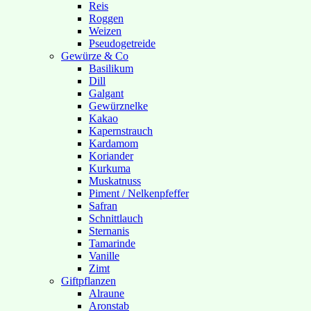
Reis
Roggen
Weizen
Pseudogetreide
Gewürze & Co
Basilikum
Dill
Galgant
Gewürznelke
Kakao
Kapernstrauch
Kardamom
Koriander
Kurkuma
Muskatnuss
Piment / Nelkenpfeffer
Safran
Schnittlauch
Sternanis
Tamarinde
Vanille
Zimt
Giftpflanzen
Alraune
Aronstab