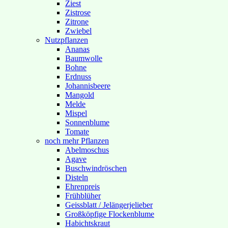
Ziest
Zistrose
Zitrone
Zwiebel
Nutzpflanzen
Ananas
Baumwolle
Bohne
Erdnuss
Johannisbeere
Mangold
Melde
Mispel
Sonnenblume
Tomate
noch mehr Pflanzen
Abelmoschus
Agave
Buschwindröschen
Disteln
Ehrenpreis
Frühblüher
Geissblatt / Jelängerjelieber
Großköpfige Flockenblume
Habichtskraut