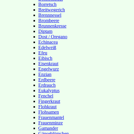
Borretsch
Breitwegerich
Brennnessel
Brombeere
Brunnenkresse
Diptam
Dost / Oregano
Echinacea
Edelweiß
Efeu
Eibisch
Eisenkraut
Engelwurz
Enzian
Erdbeere
Erdrauch
Eukalyptus
Fenchel
Fingerkraut
Flohkraut
Flohsamen
Frauenmantel
Frauenminze
Gamander
Gänseblümchen