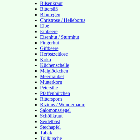
Bilsenkraut
Bittersüß
Blauregen
Christrose / Helleborus
Eibe
Einbeere
Eisenhut / Sturmhut
Fingerhut
Giftbeere
Herbstzeitlose
Koka
Küchenschelle
Maiglöckchen
Meerträubel
Mutterkorn
Petersilie
Pfaffenhütchen
Rittersporn
Rizinus / Wunderbaum
Salomonssiegel
Schöllkraut
Seidelbast
Stechapfel
Tabak
Tollkirsche