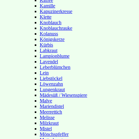
Kaffee
Kamille
Kapuzinerkresse
Klette
Knoblauch
Knoblauchrauke
Kolanuss
Königskerze
Kürbis
Labkraut
Lampionblume
Lavendel
Leberblümchen
Lein
Liebstöckel
Löwenzahn
Lungenkraut
Mädesüß / Wiesenspiere
Malve
Mariendistel
Meerrettich
Melisse
Milzkraut
Mistel
Mönchspfeffer