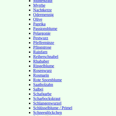
Mutterkraut
Myrrhe
Nachtkerze
Odermennig
Olive
Paprika
Passionsblume
Pelargonie
Pestwurz
Pfefferminze
Pfingstrose
Rainfarn
Reiherschnabel
Rhababer
Ringelblume
Rosenwurz
Rosmarin
Rote Spornblume
Saatholzahn
Salbei
Schafgarbe
Scharbockskraut
Schlangenwurzel
Schlüsselblume / Primel
Schneeglöckchen