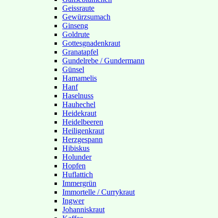
Geissraute
Gewürzsumach
Ginseng
Goldrute
Gottesgnadenkraut
Granatapfel
Gundelrebe / Gundermann
Günsel
Hamamelis
Hanf
Haselnuss
Hauhechel
Heidekraut
Heidelbeeren
Heiligenkraut
Herzgespann
Hibiskus
Holunder
Hopfen
Huflattich
Immergrün
Immortelle / Currykraut
Ingwer
Johanniskraut