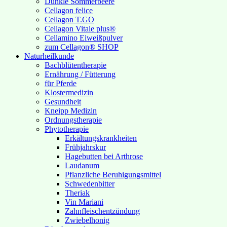
Dunkle Sommerbeere
Cellagon felice
Cellagon T.GO
Cellagon Vitale plus®
Cellamino Eiweißpulver
zum Cellagon® SHOP
Naturheilkunde
Bachblütentherapie
Ernährung / Fütterung
für Pferde
Klostermedizin
Gesundheit
Kneipp Medizin
Ordnungstherapie
Phytotherapie
Erkältungskrankheiten
Frühjahrskur
Hagebutten bei Arthrose
Laudanum
Pflanzliche Beruhigungsmittel
Schwedenbitter
Theriak
Vin Mariani
Zahnfleischentzündung
Zwiebelhonig