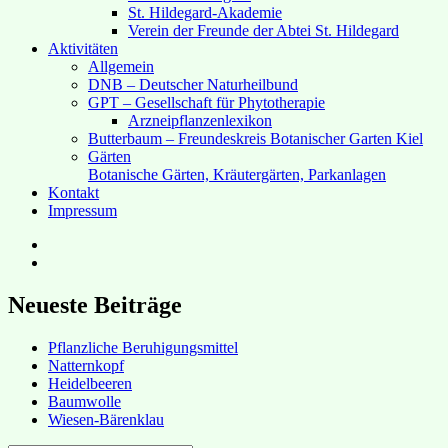
St. Hildegard-Akademie
Verein der Freunde der Abtei St. Hildegard
Aktivitäten
Allgemein
DNB – Deutscher Naturheilbund
GPT – Gesellschaft für Phytotherapie
Arzneipflanzenlexikon
Butterbaum – Freundeskreis Botanischer Garten Kiel
Gärten
Botanische Gärten, Kräutergärten, Parkanlagen
Kontakt
Impressum
Hubert’s
bei
Hubert’s
Facebook
bei
Instagram
Neueste Beiträge
Pflanzliche Beruhigungsmittel
Natternkopf
Heidelbeeren
Baumwolle
Wiesen-Bärenklau