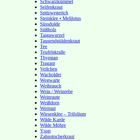
Schwarzkümmel
Seifenkraut
Spitzwegerich
Steinklee • Melilotus
Süssdolde
Süßholz
Taigawurzel
Tausendgüldenkraut
Tee
Teufelskralle
Thymian
Tragant
Veilchen
Wacholder
Wegwarte
Weihrauch
Wein / Weinrebe
Weinraute
Weißdorn
Wermut
Wiesenklee – Trifolium
Wilde Karde
Wilde Möhre
Ysop
Zahnstocherkraut