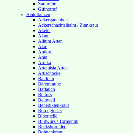
Zaunrübe
Giftnotruf
Heilpflanzen
Ackergauchheil
Ackerschachtelhalm / Zinnkraut
Akelei
Alant
Allium Arten
Aloe
Andorn
Anis
Arnika
Artemisia Arten
Artischocke
Baldrian
Bärentraube
Bärlauch
Beifuss
Beinwell
Benediktenkraut
Besenginster
Bibernelle
Blutwurz / Tormentill
Bockshornklee
Bohnenkraut