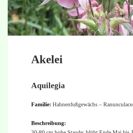
Akelei
Aquilegia
Familie:
Hahnenfußgewächs – Ranunculace
Beschreibung:
30-80 cm hohe Staude; blüht Ende Mai bis Ju