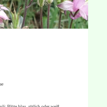
ae
li; Blüte blau, rötlich oder weiß