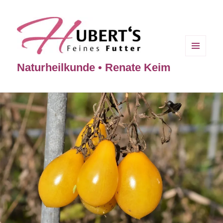
MENÜ
Naturheilkunde • Renate Keim
UND
WIDGETS