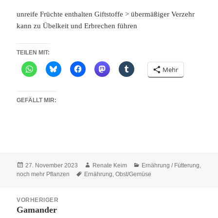
unreife Früchte enthalten Giftstoffe > übermäßiger Verzehr
kann zu Übelkeit und Erbrechen führen
TEILEN MIT:
Mehr
GEFÄLLT MIR:
Veröffentlicht
Autor
Kategorien
27. November 2023
Renate Keim
Ernährung / Fütterung
,
am
Schlagwörter
noch mehr Pflanzen
Ernährung
,
Obst/Gemüse
Beitragsnavigation
VORHERIGER
Gamander
Vorheriger