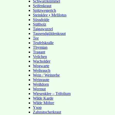
Schwarzkümmel
Seifenkraut
Spitzwegerich
Steinklee • Melilotus
Süssdolde
Süßholz
Taigawurzel
Tausendgüldenkraut
Tee
Teufelskralle
Thymian
Tragant
Veilchen
Wacholder
Wegwarte
Weihrauch
Wein / Weinrebe
Weinraute
Weißdorn
Wermut
Wiesenklee – Trifolium
Wilde Karde
Wilde Möhre
Ysop
Zahnstocherkraut