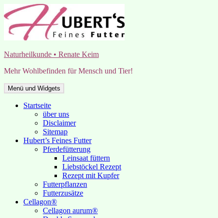
Zum
Inhalt
springen
Naturheilkunde • Renate Keim
Mehr Wohlbefinden für Mensch und Tier!
Menü und Widgets
Startseite
über uns
Disclaimer
Sitemap
Hubert’s Feines Futter
Pferdefütterung
Leinsaat füttern
Liebstöckel Rezept
Rezept mit Kupfer
Futterpflanzen
Futterzusätze
Cellagon®
Cellagon aurum®