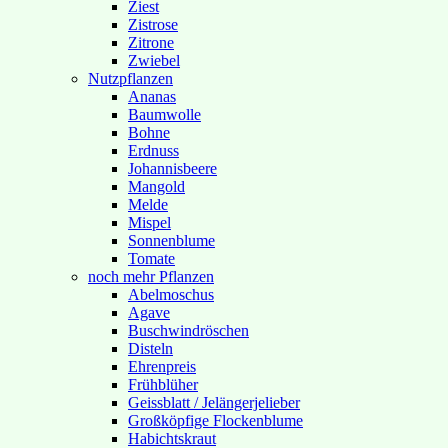
Ziest
Zistrose
Zitrone
Zwiebel
Nutzpflanzen
Ananas
Baumwolle
Bohne
Erdnuss
Johannisbeere
Mangold
Melde
Mispel
Sonnenblume
Tomate
noch mehr Pflanzen
Abelmoschus
Agave
Buschwindröschen
Disteln
Ehrenpreis
Frühblüher
Geissblatt / Jelängerjelieber
Großköpfige Flockenblume
Habichtskraut