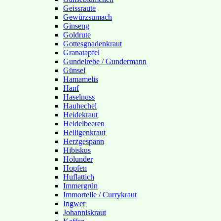
Geissraute
Gewürzsumach
Ginseng
Goldrute
Gottesgnadenkraut
Granatapfel
Gundelrebe / Gundermann
Günsel
Hamamelis
Hanf
Haselnuss
Hauhechel
Heidekraut
Heidelbeeren
Heiligenkraut
Herzgespann
Hibiskus
Holunder
Hopfen
Huflattich
Immergrün
Immortelle / Currykraut
Ingwer
Johanniskraut