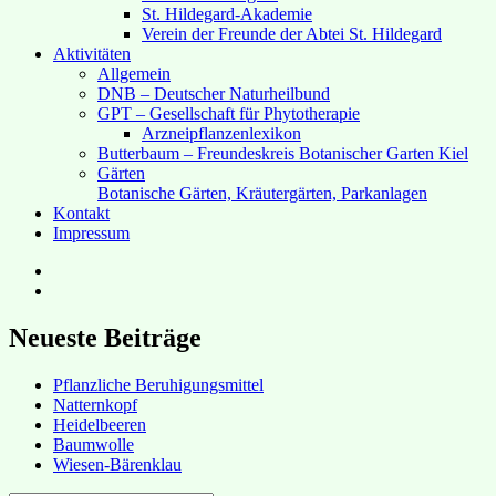
St. Hildegard-Akademie
Verein der Freunde der Abtei St. Hildegard
Aktivitäten
Allgemein
DNB – Deutscher Naturheilbund
GPT – Gesellschaft für Phytotherapie
Arzneipflanzenlexikon
Butterbaum – Freundeskreis Botanischer Garten Kiel
Gärten
Botanische Gärten, Kräutergärten, Parkanlagen
Kontakt
Impressum
Hubert’s
bei
Hubert’s
Facebook
bei
Instagram
Neueste Beiträge
Pflanzliche Beruhigungsmittel
Natternkopf
Heidelbeeren
Baumwolle
Wiesen-Bärenklau