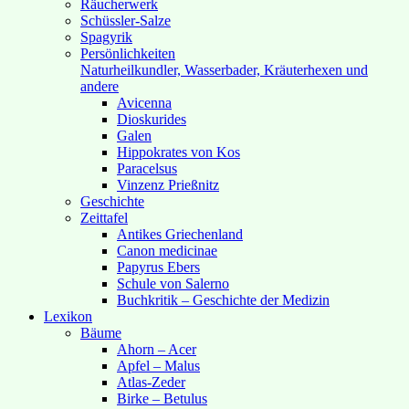
Räucherwerk
Schüssler-Salze
Spagyrik
Persönlichkeiten
Naturheilkundler, Wasserbader, Kräuterhexen und
andere
Avicenna
Dioskurides
Galen
Hippokrates von Kos
Paracelsus
Vinzenz Prießnitz
Geschichte
Zeittafel
Antikes Griechenland
Canon medicinae
Papyrus Ebers
Schule von Salerno
Buchkritik – Geschichte der Medizin
Lexikon
Bäume
Ahorn – Acer
Apfel – Malus
Atlas-Zeder
Birke – Betulus