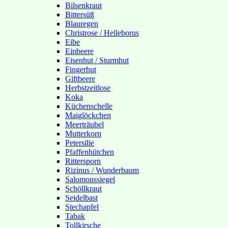
Bilsenkraut
Bittersüß
Blauregen
Christrose / Helleborus
Eibe
Einbeere
Eisenhut / Sturmhut
Fingerhut
Giftbeere
Herbstzeitlose
Koka
Küchenschelle
Maiglöckchen
Meerträubel
Mutterkorn
Petersilie
Pfaffenhütchen
Rittersporn
Rizinus / Wunderbaum
Salomonssiegel
Schöllkraut
Seidelbast
Stechapfel
Tabak
Tollkirsche