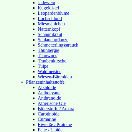
Jadewein
Kugeldistel
Leopardenblume
Lochschlund
Miesmäulchen
Natternkopf
Schaumkraut
Schlauchpflanze
Schmetterlingsstrauch
Thunbergie
Titanwurz
Traubenkirsche
Tulpe
Waldmeister
Wiesen-Bärenklau
Pflanzeninhaltsstoffe
Alkaloide
Anthocyane
Anthranoide
Ätherische Öle
Bitterstoffe / Amara
Carotinoide
Cumarine
Eiweiße / Proteine
Fette / Lipide