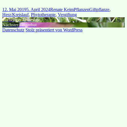
Veröffentlicht
Autor
Kategorien
Schlagwörter
12. Mai 2019
5. April 2024
Renate Keim
Pflanzen
Giftpflanze
,
am
Herz/Kreislauf
,
Phytotherapie
,
Vergiftung
Beitragsnavigation
Vorheriger
Vorheriger
Eisheilige
Nächster
Beitrag:
Nächster
Fingerhut
Beitrag:
Datenschutz
Stolz präsentiert von WordPress