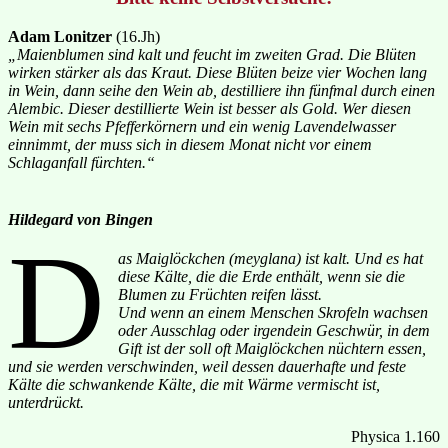
Adam Lonitzer
(16.Jh)
„Maienblumen sind kalt und feucht im zweiten Grad. Die Blüten
wirken stärker als das Kraut. Diese Blüten beize vier Wochen lang
in Wein, dann seihe den Wein ab, destilliere ihn fünfmal durch einen
Alembic. Dieser destillierte Wein ist besser als Gold. Wer diesen
Wein mit sechs Pfefferkörnern und ein wenig Lavendelwasser
einnimmt, der muss sich in diesem Monat nicht vor einem
Schlaganfall fürchten.“
Hildegard von Bingen
D
as Maiglöckchen (meyglana) ist kalt. Und es hat
diese Kälte, die die Erde enthält, wenn sie die
Blumen zu Früchten reifen lässt.
Und wenn an einem Menschen Skrofeln wachsen
oder Ausschlag oder irgendein Geschwür, in dem
Gift ist der soll oft Maiglöckchen nüchtern essen,
und sie werden verschwinden, weil dessen dauerhafte und feste
Kälte die schwankende Kälte, die mit Wärme vermischt ist,
unterdrückt.
Physica 1.160