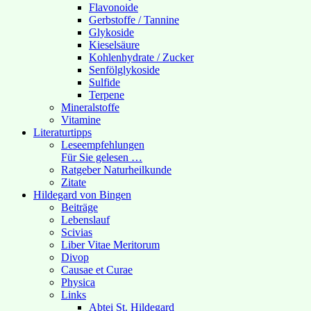
Flavonoide
Gerbstoffe / Tannine
Glykoside
Kieselsäure
Kohlenhydrate / Zucker
Senfölglykoside
Sulfide
Terpene
Mineralstoffe
Vitamine
Literaturtipps
Leseempfehlungen
Für Sie gelesen …
Ratgeber Naturheilkunde
Zitate
Hildegard von Bingen
Beiträge
Lebenslauf
Scivias
Liber Vitae Meritorum
Divop
Causae et Curae
Physica
Links
Abtei St. Hildegard