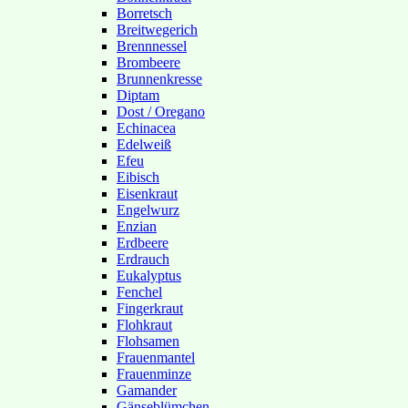
Borretsch
Breitwegerich
Brennnessel
Brombeere
Brunnenkresse
Diptam
Dost / Oregano
Echinacea
Edelweiß
Efeu
Eibisch
Eisenkraut
Engelwurz
Enzian
Erdbeere
Erdrauch
Eukalyptus
Fenchel
Fingerkraut
Flohkraut
Flohsamen
Frauenmantel
Frauenminze
Gamander
Gänseblümchen