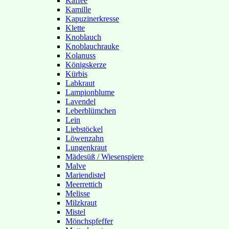
Kaffee
Kamille
Kapuzinerkresse
Klette
Knoblauch
Knoblauchrauke
Kolanuss
Königskerze
Kürbis
Labkraut
Lampionblume
Lavendel
Leberblümchen
Lein
Liebstöckel
Löwenzahn
Lungenkraut
Mädesüß / Wiesenspiere
Malve
Mariendistel
Meerrettich
Melisse
Milzkraut
Mistel
Mönchspfeffer