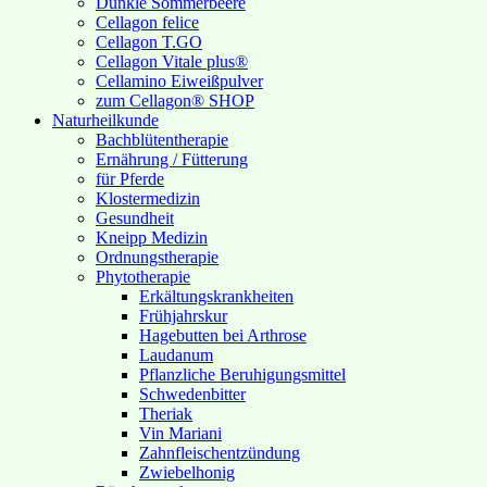
Dunkle Sommerbeere
Cellagon felice
Cellagon T.GO
Cellagon Vitale plus®
Cellamino Eiweißpulver
zum Cellagon® SHOP
Naturheilkunde
Bachblütentherapie
Ernährung / Fütterung
für Pferde
Klostermedizin
Gesundheit
Kneipp Medizin
Ordnungstherapie
Phytotherapie
Erkältungskrankheiten
Frühjahrskur
Hagebutten bei Arthrose
Laudanum
Pflanzliche Beruhigungsmittel
Schwedenbitter
Theriak
Vin Mariani
Zahnfleischentzündung
Zwiebelhonig