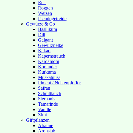
Reis
Roggen
Weizen
Pseudogetreide
Gewürze & Co
Basilikum
Dill
Galgant
Gewürznelke
Kakao
Kapernstrauch
Kardamom
Koriander
Kurkuma
Muskatnuss
Piment / Nelkenpfeffer
Safran
Schnittlauch
Sternanis
Tamarinde
Vanille
Zimt
Giftpflanzen
Alraune
Aronstab