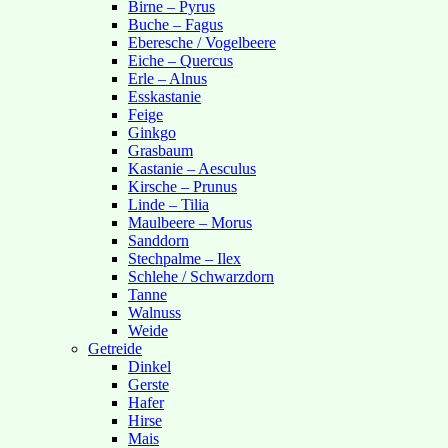
Birne – Pyrus
Buche – Fagus
Eberesche / Vogelbeere
Eiche – Quercus
Erle – Alnus
Esskastanie
Feige
Ginkgo
Grasbaum
Kastanie – Aesculus
Kirsche – Prunus
Linde – Tilia
Maulbeere – Morus
Sanddorn
Stechpalme – Ilex
Schlehe / Schwarzdorn
Tanne
Walnuss
Weide
Getreide
Dinkel
Gerste
Hafer
Hirse
Mais