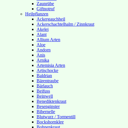
Zaunrübe
Giftnotruf
Heilpflanzen
Ackergauchheil
Ackerschachtelhalm / Zinnkraut
Akelei
Alant
Allium Arten
Aloe
Andorn
Anis
Arnika
Artemisia Arten
Artischocke
Baldrian
Bärentraube
Bärlauch
Beifuss
Beinwell
Benediktenkraut
Besenginster
Bibernelle
Blutwurz / Tormentill
Bockshornklee
Bohnenkraut