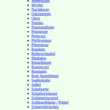
Mutterkraut
Myrrhe
Nachtkerze
Odermennig
Olive
Paprika
Passionsblume
Pelargonie
Pestwurz
Pfefferminze
Pfingstrose
Rainfarn
Reiherschnabel
Rhababer
Ringelblume
Rosenwurz
Rosmarin
Rote Spornblume
Saatholzahn
Salbei
Schafgarbe
Scharbockskraut
Schlangenwurzel
Schlüsselblume / Primel
Schneeglöckchen