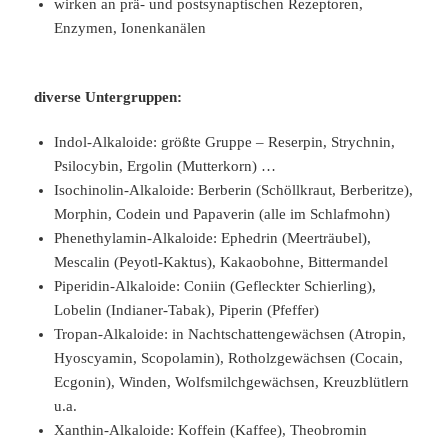
wirken an prä- und postsynaptischen Rezeptoren,
Enzymen, Ionenkanälen
diverse Untergruppen:
Indol-Alkaloide: größte Gruppe – Reserpin, Strychnin,
Psilocybin, Ergolin (Mutterkorn) …
Isochinolin-Alkaloide: Berberin (Schöllkraut, Berberitze),
Morphin, Codein und Papaverin (alle im Schlafmohn)
Phenethylamin-Alkaloide: Ephedrin (Meerträubel),
Mescalin (Peyotl-Kaktus), Kakaobohne, Bittermandel
Piperidin-Alkaloide: Coniin (Gefleckter Schierling),
Lobelin (Indianer-Tabak), Piperin (Pfeffer)
Tropan-Alkaloide: in Nachtschattengewächsen (Atropin,
Hyoscyamin, Scopolamin), Rotholzgewächsen (Cocain,
Ecgonin), Winden, Wolfsmilchgewächsen, Kreuzblütlern
u.a.
Xanthin-Alkaloide: Koffein (Kaffee), Theobromin