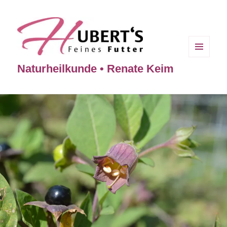
MENÜ
Naturheilkunde • Renate Keim
UND
WIDGETS