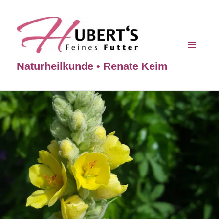
MENÜ
Naturheilkunde • Renate Keim
UND
WIDGETS