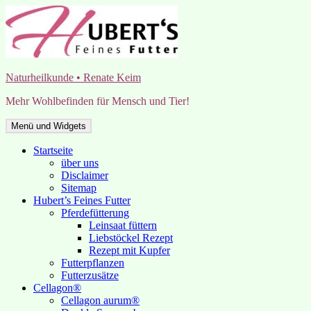
Zum
Inhalt
springen
Naturheilkunde • Renate Keim
Mehr Wohlbefinden für Mensch und Tier!
Menü und Widgets
Startseite
über uns
Disclaimer
Sitemap
Hubert’s Feines Futter
Pferdefütterung
Leinsaat füttern
Liebstöckel Rezept
Rezept mit Kupfer
Futterpflanzen
Futterzusätze
Cellagon®
Cellagon aurum®