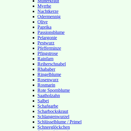
Mutterkraut
Myrrhe
Nachtkerze
Odermennig
Olive
Paprika
Passionsblume
Pelargonie
Pestwurz
Pfefferminze
Pfingstrose
Rainfarn
Reiherschnabel
Rhababer
Ringelblume
Rosenwurz
Rosmarin
Rote Spornblume
Saatholzahn
Salbei
Schafgarbe
Scharbockskraut
Schlangenwurzel
Schlüsselblume / Primel
Schneeglöckchen