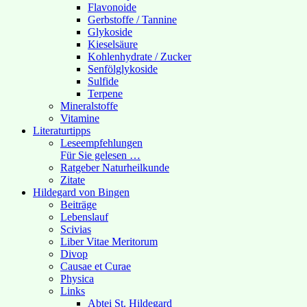
Flavonoide
Gerbstoffe / Tannine
Glykoside
Kieselsäure
Kohlenhydrate / Zucker
Senfölglykoside
Sulfide
Terpene
Mineralstoffe
Vitamine
Literaturtipps
Leseempfehlungen
Für Sie gelesen …
Ratgeber Naturheilkunde
Zitate
Hildegard von Bingen
Beiträge
Lebenslauf
Scivias
Liber Vitae Meritorum
Divop
Causae et Curae
Physica
Links
Abtei St. Hildegard