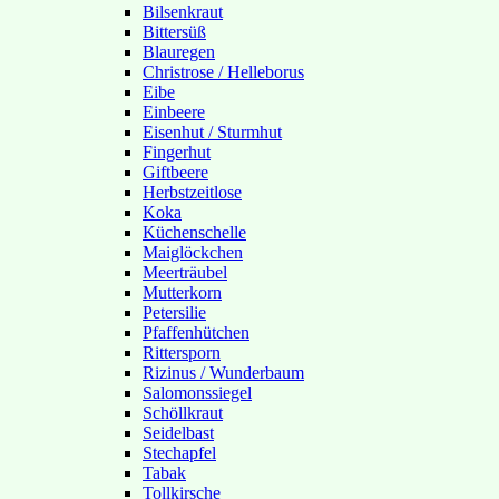
Bilsenkraut
Bittersüß
Blauregen
Christrose / Helleborus
Eibe
Einbeere
Eisenhut / Sturmhut
Fingerhut
Giftbeere
Herbstzeitlose
Koka
Küchenschelle
Maiglöckchen
Meerträubel
Mutterkorn
Petersilie
Pfaffenhütchen
Rittersporn
Rizinus / Wunderbaum
Salomonssiegel
Schöllkraut
Seidelbast
Stechapfel
Tabak
Tollkirsche