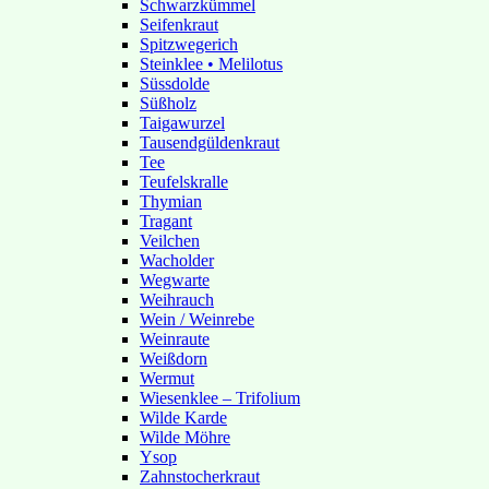
Schwarzkümmel
Seifenkraut
Spitzwegerich
Steinklee • Melilotus
Süssdolde
Süßholz
Taigawurzel
Tausendgüldenkraut
Tee
Teufelskralle
Thymian
Tragant
Veilchen
Wacholder
Wegwarte
Weihrauch
Wein / Weinrebe
Weinraute
Weißdorn
Wermut
Wiesenklee – Trifolium
Wilde Karde
Wilde Möhre
Ysop
Zahnstocherkraut