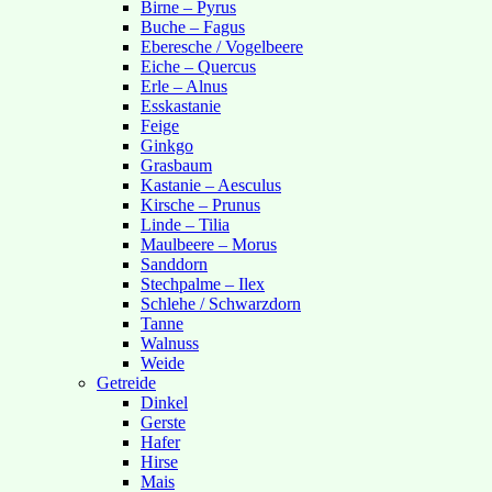
Birne – Pyrus
Buche – Fagus
Eberesche / Vogelbeere
Eiche – Quercus
Erle – Alnus
Esskastanie
Feige
Ginkgo
Grasbaum
Kastanie – Aesculus
Kirsche – Prunus
Linde – Tilia
Maulbeere – Morus
Sanddorn
Stechpalme – Ilex
Schlehe / Schwarzdorn
Tanne
Walnuss
Weide
Getreide
Dinkel
Gerste
Hafer
Hirse
Mais