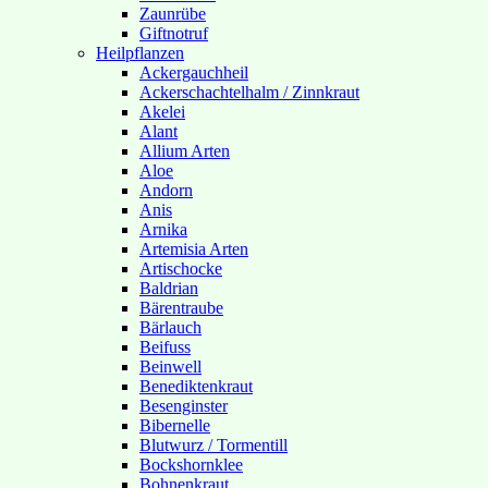
Zaunrübe
Giftnotruf
Heilpflanzen
Ackergauchheil
Ackerschachtelhalm / Zinnkraut
Akelei
Alant
Allium Arten
Aloe
Andorn
Anis
Arnika
Artemisia Arten
Artischocke
Baldrian
Bärentraube
Bärlauch
Beifuss
Beinwell
Benediktenkraut
Besenginster
Bibernelle
Blutwurz / Tormentill
Bockshornklee
Bohnenkraut