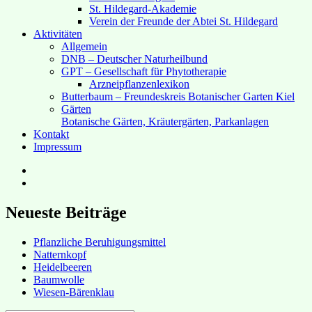
St. Hildegard-Akademie
Verein der Freunde der Abtei St. Hildegard
Aktivitäten
Allgemein
DNB – Deutscher Naturheilbund
GPT – Gesellschaft für Phytotherapie
Arzneipflanzenlexikon
Butterbaum – Freundeskreis Botanischer Garten Kiel
Gärten
Botanische Gärten, Kräutergärten, Parkanlagen
Kontakt
Impressum
Hubert’s
bei
Hubert’s
Facebook
bei
Instagram
Neueste Beiträge
Pflanzliche Beruhigungsmittel
Natternkopf
Heidelbeeren
Baumwolle
Wiesen-Bärenklau