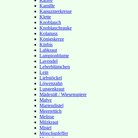
Kaffee
Kamille
Kapuzinerkresse
Klette
Knoblauch
Knoblauchrauke
Kolanuss
Königskerze
Kürbis
Labkraut
Lampionblume
Lavendel
Leberblümchen
Lein
Liebstöckel
Löwenzahn
Lungenkraut
Mädesüß / Wiesenspiere
Malve
Mariendistel
Meerrettich
Melisse
Milzkraut
Mistel
Mönchspfeffer