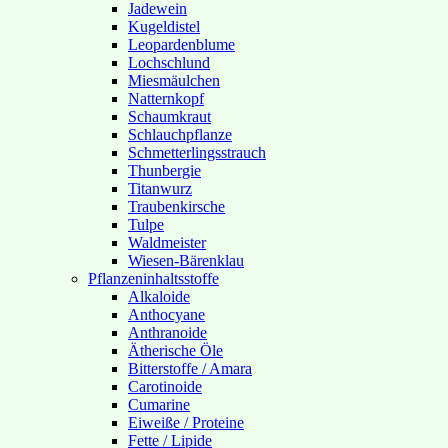
Jadewein
Kugeldistel
Leopardenblume
Lochschlund
Miesmäulchen
Natternkopf
Schaumkraut
Schlauchpflanze
Schmetterlingsstrauch
Thunbergie
Titanwurz
Traubenkirsche
Tulpe
Waldmeister
Wiesen-Bärenklau
Pflanzeninhaltsstoffe
Alkaloide
Anthocyane
Anthranoide
Ätherische Öle
Bitterstoffe / Amara
Carotinoide
Cumarine
Eiweiße / Proteine
Fette / Lipide