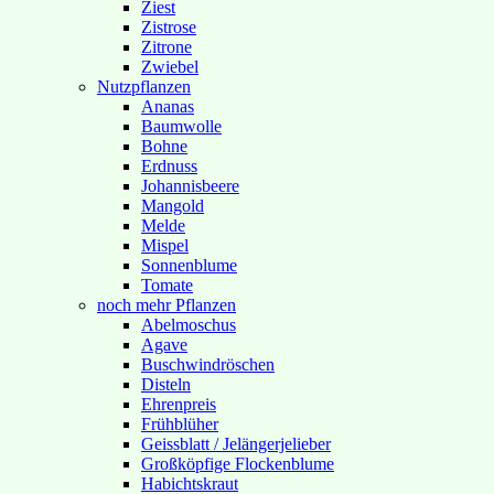
Ziest
Zistrose
Zitrone
Zwiebel
Nutzpflanzen
Ananas
Baumwolle
Bohne
Erdnuss
Johannisbeere
Mangold
Melde
Mispel
Sonnenblume
Tomate
noch mehr Pflanzen
Abelmoschus
Agave
Buschwindröschen
Disteln
Ehrenpreis
Frühblüher
Geissblatt / Jelängerjelieber
Großköpfige Flockenblume
Habichtskraut