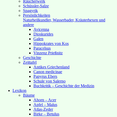
Räucherwerk
Schüssler-Salze
Spagyrik
Persönlichkeiten
Naturheilkundler, Wasserbader, Kräuterhexen und
andere
Avicenna
Dioskurides
Galen
Hippokrates von Kos
Paracelsus
Vinzenz Prießnitz
Geschichte
Zeittafel
Antikes Griechenland
Canon medicinae
Papyrus Ebers
Schule von Salerno
Buchkritik – Geschichte der Medizin
Lexikon
Bäume
Ahorn – Acer
Apfel – Malus
Atlas-Zeder
Birke – Betulus