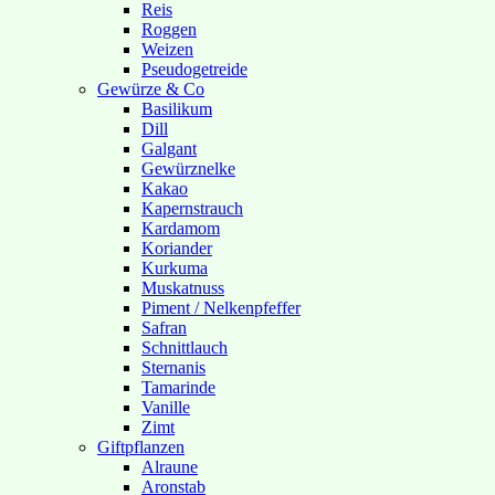
Reis
Roggen
Weizen
Pseudogetreide
Gewürze & Co
Basilikum
Dill
Galgant
Gewürznelke
Kakao
Kapernstrauch
Kardamom
Koriander
Kurkuma
Muskatnuss
Piment / Nelkenpfeffer
Safran
Schnittlauch
Sternanis
Tamarinde
Vanille
Zimt
Giftpflanzen
Alraune
Aronstab