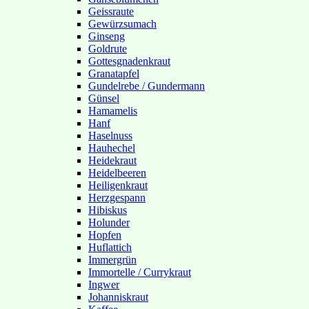
Geissraute
Gewürzsumach
Ginseng
Goldrute
Gottesgnadenkraut
Granatapfel
Gundelrebe / Gundermann
Günsel
Hamamelis
Hanf
Haselnuss
Hauhechel
Heidekraut
Heidelbeeren
Heiligenkraut
Herzgespann
Hibiskus
Holunder
Hopfen
Huflattich
Immergrün
Immortelle / Currykraut
Ingwer
Johanniskraut