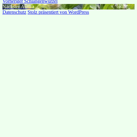
Beitragsnavigation
Vorheriger
Vorheriger
Schlangenwurzel
Nächster
Beitrag:
Nächster
Arnika
Beitrag:
Datenschutz
Stolz präsentiert von WordPress