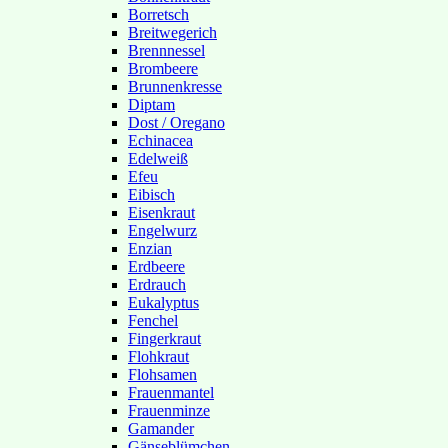
Borretsch
Breitwegerich
Brennnessel
Brombeere
Brunnenkresse
Diptam
Dost / Oregano
Echinacea
Edelweiß
Efeu
Eibisch
Eisenkraut
Engelwurz
Enzian
Erdbeere
Erdrauch
Eukalyptus
Fenchel
Fingerkraut
Flohkraut
Flohsamen
Frauenmantel
Frauenminze
Gamander
Gänseblümchen