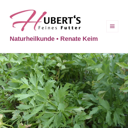
MENÜ
Naturheilkunde • Renate Keim
UND
WIDGETS