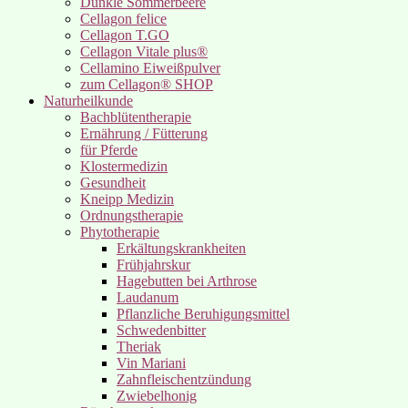
Dunkle Sommerbeere
Cellagon felice
Cellagon T.GO
Cellagon Vitale plus®
Cellamino Eiweißpulver
zum Cellagon® SHOP
Naturheilkunde
Bachblütentherapie
Ernährung / Fütterung
für Pferde
Klostermedizin
Gesundheit
Kneipp Medizin
Ordnungstherapie
Phytotherapie
Erkältungskrankheiten
Frühjahrskur
Hagebutten bei Arthrose
Laudanum
Pflanzliche Beruhigungsmittel
Schwedenbitter
Theriak
Vin Mariani
Zahnfleischentzündung
Zwiebelhonig