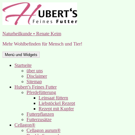
Zum
Inhalt
springen
Naturheilkunde • Renate Keim
Mehr Wohlbefinden für Mensch und Tier!
Menü und Widgets
Startseite
über uns
Disclaimer
Sitemap
Hubert’s Feines Futter
Pferdefütterung
Leinsaat füttern
Liebstöckel Rezept
Rezept mit Kupfer
Futterpflanzen
Futterzusätze
Cellagon®
Cellagon aurum®