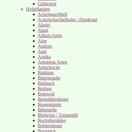
Giftnotruf
Heilpflanzen
Ackergauchheil
Ackerschachtelhalm / Zinnkraut
Akelei
Alant
Allium Arten
Aloe
Andorn
Anis
Arnika
Artemisia Arten
Artischocke
Baldrian
Bärentraube
Bärlauch
Beifuss
Beinwell
Benediktenkraut
Besenginster
Bibernelle
Blutwurz / Tormentill
Bockshornklee
Bohnenkraut
Borretsch