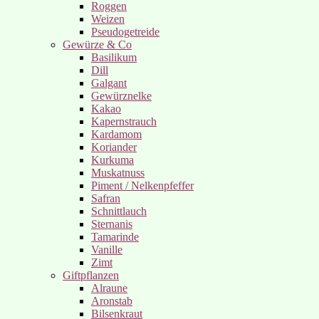
Roggen
Weizen
Pseudogetreide
Gewürze & Co
Basilikum
Dill
Galgant
Gewürznelke
Kakao
Kapernstrauch
Kardamom
Koriander
Kurkuma
Muskatnuss
Piment / Nelkenpfeffer
Safran
Schnittlauch
Sternanis
Tamarinde
Vanille
Zimt
Giftpflanzen
Alraune
Aronstab
Bilsenkraut