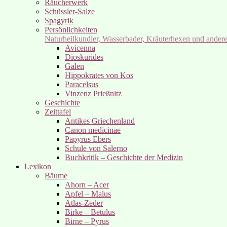
Räucherwerk
Schüssler-Salze
Spagyrik
Persönlichkeiten
Naturheilkundler, Wasserbader, Kräuterhexen und ander
Avicenna
Dioskurides
Galen
Hippokrates von Kos
Paracelsus
Vinzenz Prießnitz
Geschichte
Zeittafel
Antikes Griechenland
Canon medicinae
Papyrus Ebers
Schule von Salerno
Buchkritik – Geschichte der Medizin
Lexikon
Bäume
Ahorn – Acer
Apfel – Malus
Atlas-Zeder
Birke – Betulus
Birne – Pyrus