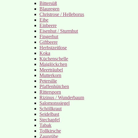
Bittersüß
Blauregen
Christrose / Helleborus
Eibe
Einbeere
Eisenhut / Sturmhut
Fingerhut
Giftbeere
Herbstzeitlose
Koka
Küchenschelle
Maiglöckchen
Meerträubel
Mutterkorn
Petersilie
Pfaffenhütchen
Rittersporn
Rizinus / Wunderbaum
Salomonssiegel
Schöllkraut
Seidelbast
Stechapfel
Tabak
Tollkirsche
Zaunrübe