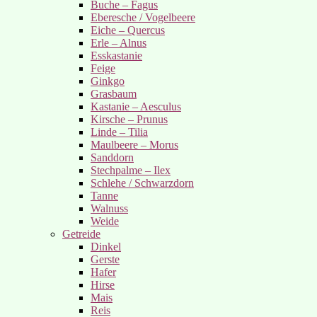
Buche – Fagus
Eberesche / Vogelbeere
Eiche – Quercus
Erle – Alnus
Esskastanie
Feige
Ginkgo
Grasbaum
Kastanie – Aesculus
Kirsche – Prunus
Linde – Tilia
Maulbeere – Morus
Sanddorn
Stechpalme – Ilex
Schlehe / Schwarzdorn
Tanne
Walnuss
Weide
Getreide
Dinkel
Gerste
Hafer
Hirse
Mais
Reis