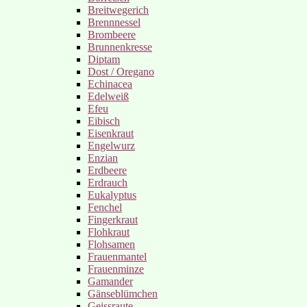
Breitwegerich
Brennnessel
Brombeere
Brunnenkresse
Diptam
Dost / Oregano
Echinacea
Edelweiß
Efeu
Eibisch
Eisenkraut
Engelwurz
Enzian
Erdbeere
Erdrauch
Eukalyptus
Fenchel
Fingerkraut
Flohkraut
Flohsamen
Frauenmantel
Frauenminze
Gamander
Gänseblümchen
Geissraute