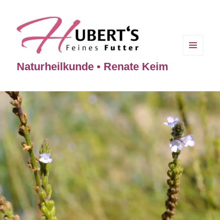
MENÜ
Naturheilkunde • Renate Keim
UND
WIDGETS