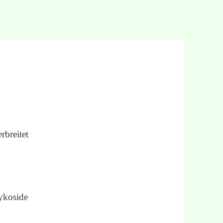
rbreitet
lykoside