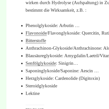
wirken durch Hydrolyse (Aufspaltung) in 
bestimmt die Wirksamkeit, z.B. :
Phenolglykoside: Arbutin …
Flavonoide
/Flavonglykoside: Quercitin, Ru
Bitterstoffe
Anthrachinon-Glykoside/Anthrachinone: Al
Blausäureglykoside: Amygdalin/Laetril/Vi
Senfölglykoside
: Sinigrin…
Saponinglykoside/Saponine: Aescin …
Herzglykoside: Cardenolide (Digitoxin)
Steroidglykoside
Lektine