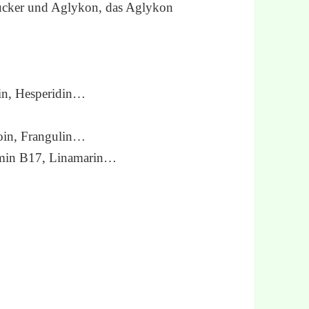
Zucker und Aglykon, das Aglykon
tin, Hesperidin…
oin, Frangulin…
tamin B17, Linamarin…