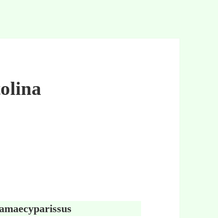
olina
hamaecyparissus