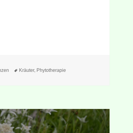
gorien
Schlagwörter
nzen
Kräuter
,
Phytotherapie