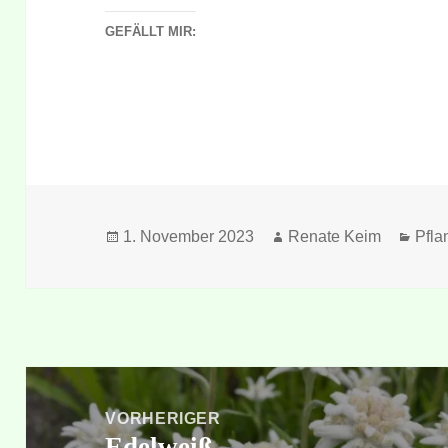
GEFÄLLT MIR:
Veröffentlicht
Autor
Kate
1. November 2023
Renate Keim
Pfla
am
Beitragsnavigation
VORHERIGER
Edelweiß
Vorheriger