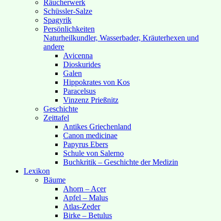
Räucherwerk
Schüssler-Salze
Spagyrik
Persönlichkeiten
Naturheilkundler, Wasserbader, Kräuterhexen und
andere
Avicenna
Dioskurides
Galen
Hippokrates von Kos
Paracelsus
Vinzenz Prießnitz
Geschichte
Zeittafel
Antikes Griechenland
Canon medicinae
Papyrus Ebers
Schule von Salerno
Buchkritik – Geschichte der Medizin
Lexikon
Bäume
Ahorn – Acer
Apfel – Malus
Atlas-Zeder
Birke – Betulus