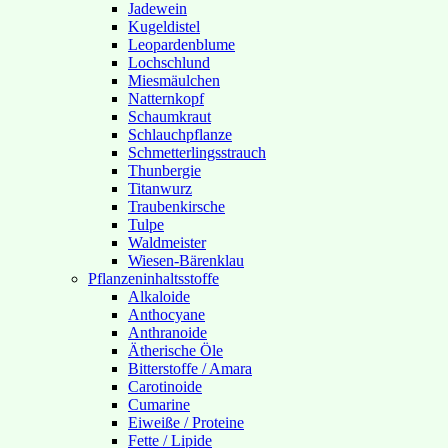
Jadewein
Kugeldistel
Leopardenblume
Lochschlund
Miesmäulchen
Natternkopf
Schaumkraut
Schlauchpflanze
Schmetterlingsstrauch
Thunbergie
Titanwurz
Traubenkirsche
Tulpe
Waldmeister
Wiesen-Bärenklau
Pflanzeninhaltsstoffe
Alkaloide
Anthocyane
Anthranoide
Ätherische Öle
Bitterstoffe / Amara
Carotinoide
Cumarine
Eiweiße / Proteine
Fette / Lipide