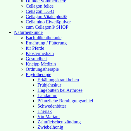
Dunkle Sommerbeere
Cellagon felice
Cellagon T.GO
Cellagon Vitale plus®
Cellamino Eiweißpulver
zum Cellagon® SHOP
Naturheilkunde
Bachblütentherapie
Ernährung / Fütterung
für Pferde
Klostermedizin
Gesundheit
Kneipp Medizin
Ordnungstherapie
Phytotherapie
Erkältungskrankheiten
Frühjahrskur
Hagebutten bei Arthrose
Laudanum
Pflanzliche Beruhigungsmittel
Schwedenbitter
Theriak
Vin Mariani
Zahnfleischentzündung
Zwiebelhonig