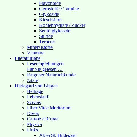
Flavonoide
Gerbstoffe / Tannine
Glykoside
Kieselsäure
Kohlenhydrate / Zucker
Senfölglykoside
Sulfide
Terpene
Mineralstoffe
Vitamine
Literaturtipps
Leseempfehlungen
Für Sie gelesen …
Ratgeber Naturheilkunde
Zitate
Hildegard von Bingen
Beiträge
Lebenslauf
Scivias
Liber Vitae Meritorum
Divop
Causae et Curae
Physica
Links
Abtei St. Hildegard