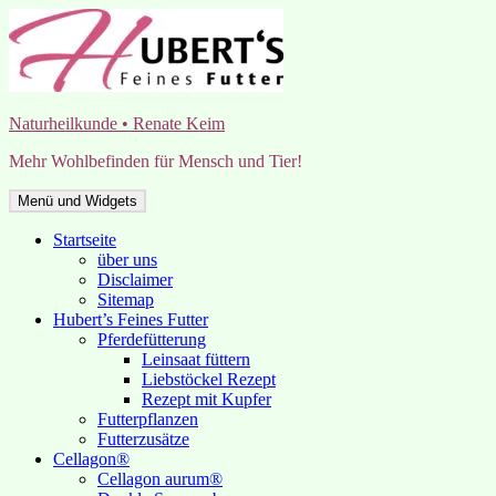
Zum
Inhalt
springen
Naturheilkunde • Renate Keim
Mehr Wohlbefinden für Mensch und Tier!
Menü und Widgets
Startseite
über uns
Disclaimer
Sitemap
Hubert’s Feines Futter
Pferdefütterung
Leinsaat füttern
Liebstöckel Rezept
Rezept mit Kupfer
Futterpflanzen
Futterzusätze
Cellagon®
Cellagon aurum®