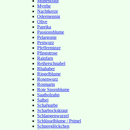
Mutterkraut
Myrrhe
Nachtkerze
Odermennig
Olive
Paprika
Passionsblume
Pelargonie
Pestwurz
Pfefferminze
Pfingstrose
Rainfarn
Reiherschnabel
Rhababer
Ringelblume
Rosenwurz
Rosmarin
Rote Spornblume
Saatholzahn
Salbei
Schafgarbe
Scharbockskraut
Schlangenwurzel
Schlüsselblume / Primel
Schneeglöckchen