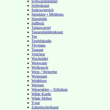
Schwarzkümmel
Seifenkraut
Spitzwegerich
Steinklee • Melilotus
Süssdolde
Süßholz
Taigawurzel
Tausendgüldenkraut
Tee
Teufelskralle
Thymian
Tragant
Veilchen
Wacholder
Wegwarte
Weihrauch
Wein / Weinrebe
Weinraute
Weißdorn
Wermut
Wiesenklee – Trifolium
Wilde Karde
Wilde Möhre
Ysop
Zahnstocherkraut