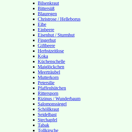
Bilsenkraut
Bittersüß
Blauregen
Christrose / Helleborus
Eibe
Einbeere
Eisenhut / Sturmhut
Fingerhut
Giftbeere
Herbstzeitlose
Koka
Küchenschelle
Maiglöckchen
Meerträubel
Mutterkorn
Petersilie
Pfaffenhütchen
Rittersporn
Rizinus / Wunderbaum
Salomonssiegel
Schöllkraut
Seidelbast
Stechapfel
Tabak
Tollkirsche