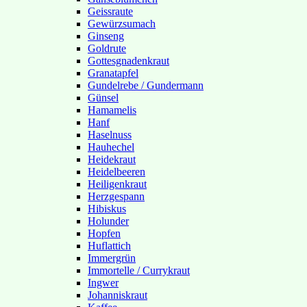
Geissraute
Gewürzsumach
Ginseng
Goldrute
Gottesgnadenkraut
Granatapfel
Gundelrebe / Gundermann
Günsel
Hamamelis
Hanf
Haselnuss
Hauhechel
Heidekraut
Heidelbeeren
Heiligenkraut
Herzgespann
Hibiskus
Holunder
Hopfen
Huflattich
Immergrün
Immortelle / Currykraut
Ingwer
Johanniskraut