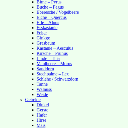
Birne – Pyrus
Buche – Fagus
Eberesche / Vogelbeere
Eiche – Quercus
Erle – Alnus
Esskastanie
Feige
Ginkgo
Grasbaum
Kastanie – Aesculus
Kirsche – Prunus
Linde – Tilia
Maulbeere – Morus
Sanddorn
Stechpalme – Ilex
Schlehe / Schwarzdorn
Tanne
Walnuss
Weide
Getreide
Dinkel
Gerste
Hafer
Hirse
Mais