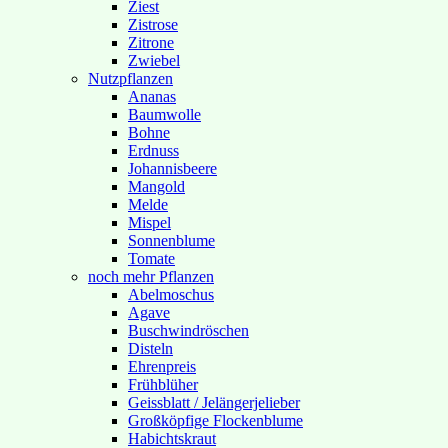
Ziest
Zistrose
Zitrone
Zwiebel
Nutzpflanzen
Ananas
Baumwolle
Bohne
Erdnuss
Johannisbeere
Mangold
Melde
Mispel
Sonnenblume
Tomate
noch mehr Pflanzen
Abelmoschus
Agave
Buschwindröschen
Disteln
Ehrenpreis
Frühblüher
Geissblatt / Jelängerjelieber
Großköpfige Flockenblume
Habichtskraut