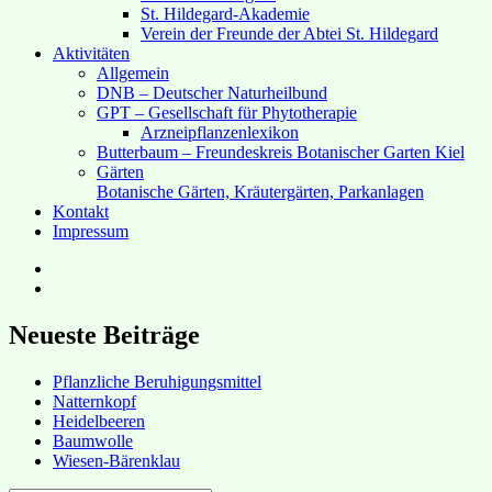
St. Hildegard-Akademie
Verein der Freunde der Abtei St. Hildegard
Aktivitäten
Allgemein
DNB – Deutscher Naturheilbund
GPT – Gesellschaft für Phytotherapie
Arzneipflanzenlexikon
Butterbaum – Freundeskreis Botanischer Garten Kiel
Gärten
Botanische Gärten, Kräutergärten, Parkanlagen
Kontakt
Impressum
Hubert’s
bei
Hubert’s
Facebook
bei
Instagram
Neueste Beiträge
Pflanzliche Beruhigungsmittel
Natternkopf
Heidelbeeren
Baumwolle
Wiesen-Bärenklau