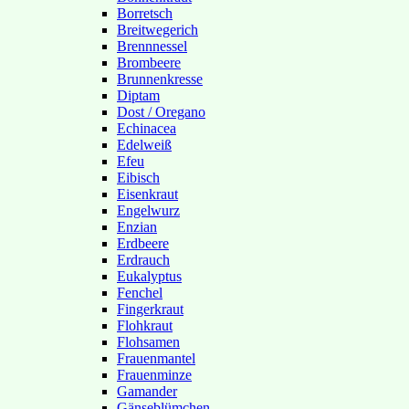
Borretsch
Breitwegerich
Brennnessel
Brombeere
Brunnenkresse
Diptam
Dost / Oregano
Echinacea
Edelweiß
Efeu
Eibisch
Eisenkraut
Engelwurz
Enzian
Erdbeere
Erdrauch
Eukalyptus
Fenchel
Fingerkraut
Flohkraut
Flohsamen
Frauenmantel
Frauenminze
Gamander
Gänseblümchen