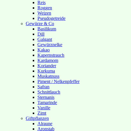
Reis
Roggen
Weizen
Pseudogetreide
Gewürze & Co
Basilikum
Dill
Galgant
Gewürznelke
Kakao
Kapernstrauch
Kardamom
Koriander
Kurkuma
Muskatnuss
Piment / Nelkenpfeffer
Safran
Schnittlauch
Sternanis
Tamarinde
Vanille
Zimt
Giftpflanzen
Alraune
Aronstab