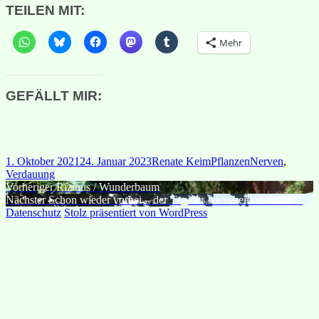
TEILEN MIT:
Mehr
GEFÄLLT MIR:
Veröffentlicht
Autor
Kategorien
Schlagwörter
1. Oktober 2021
24. Januar 2023
Renate Keim
Pflanzen
Nerven
,
am
Verdauung
Beitragsnavigation
Vorheriger
Vorheriger
Rizinus / Wunderbaum
Nächster
Beitrag:
Nächster
Schon wieder vorbei – der Tag der Naturheilkunde 2021
Beitrag:
Datenschutz
Stolz präsentiert von WordPress