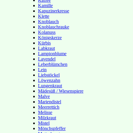
Kaffee
Kamille
Kapuzinerkresse
Klette
Knoblauch
Knoblauchrauke
Kolanuss
Königskerze
Kürbis
Labkraut
Lampionblume
Lavendel
Leberblümchen
Lein
Liebstöckel
Löwenzahn
Lungenkraut
Mädesüß / Wiesenspiere
Malve
Mariendistel
Meerrettich
Melisse
Milzkraut
Mistel
Mönchspfeffer