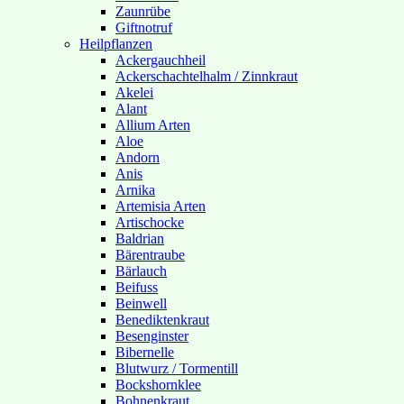
Zaunrübe
Giftnotruf
Heilpflanzen
Ackergauchheil
Ackerschachtelhalm / Zinnkraut
Akelei
Alant
Allium Arten
Aloe
Andorn
Anis
Arnika
Artemisia Arten
Artischocke
Baldrian
Bärentraube
Bärlauch
Beifuss
Beinwell
Benediktenkraut
Besenginster
Bibernelle
Blutwurz / Tormentill
Bockshornklee
Bohnenkraut