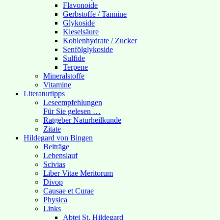
Flavonoide
Gerbstoffe / Tannine
Glykoside
Kieselsäure
Kohlenhydrate / Zucker
Senfölglykoside
Sulfide
Terpene
Mineralstoffe
Vitamine
Literaturtipps
Leseempfehlungen
Für Sie gelesen …
Ratgeber Naturheilkunde
Zitate
Hildegard von Bingen
Beiträge
Lebenslauf
Scivias
Liber Vitae Meritorum
Divop
Causae et Curae
Physica
Links
Abtei St. Hildegard