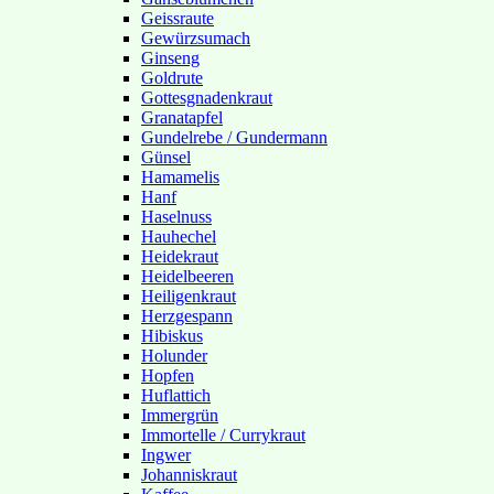
Geissraute
Gewürzsumach
Ginseng
Goldrute
Gottesgnadenkraut
Granatapfel
Gundelrebe / Gundermann
Günsel
Hamamelis
Hanf
Haselnuss
Hauhechel
Heidekraut
Heidelbeeren
Heiligenkraut
Herzgespann
Hibiskus
Holunder
Hopfen
Huflattich
Immergrün
Immortelle / Currykraut
Ingwer
Johanniskraut