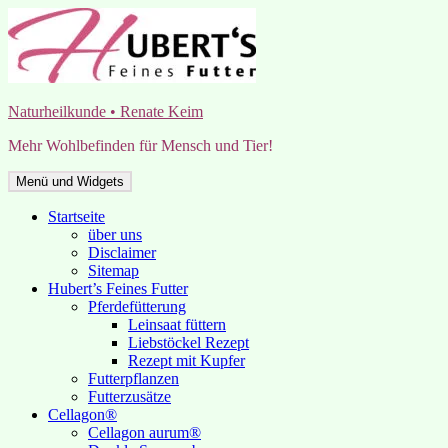
Zum
Inhalt
springen
Naturheilkunde • Renate Keim
Mehr Wohlbefinden für Mensch und Tier!
Menü und Widgets
Startseite
über uns
Disclaimer
Sitemap
Hubert’s Feines Futter
Pferdefütterung
Leinsaat füttern
Liebstöckel Rezept
Rezept mit Kupfer
Futterpflanzen
Futterzusätze
Cellagon®
Cellagon aurum®