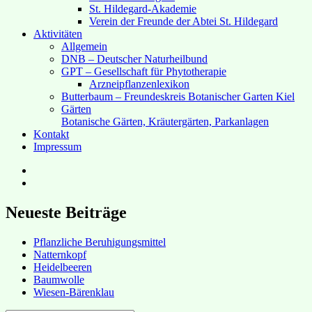
St. Hildegard-Akademie
Verein der Freunde der Abtei St. Hildegard
Aktivitäten
Allgemein
DNB – Deutscher Naturheilbund
GPT – Gesellschaft für Phytotherapie
Arzneipflanzenlexikon
Butterbaum – Freundeskreis Botanischer Garten Kiel
Gärten
Botanische Gärten, Kräutergärten, Parkanlagen
Kontakt
Impressum
Hubert’s
bei
Hubert’s
Facebook
bei
Instagram
Neueste Beiträge
Pflanzliche Beruhigungsmittel
Natternkopf
Heidelbeeren
Baumwolle
Wiesen-Bärenklau