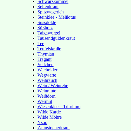
Schwarzkümmel
Seifenkraut
Spitzwegerich
Steinklee • Melilotus
Süssdolde
Süßholz
Taigawurzel
Tausendgüldenkraut
Tee
Teufelskralle
Thymian
Tragant
Veilchen
Wacholder
Wegwarte
Weihrauch
Wein / Weinrebe
Weinraute
Weißdorn
Wermut
Wiesenklee – Trifolium
Wilde Karde
Wilde Möhre
Ysop
Zahnstocherkraut