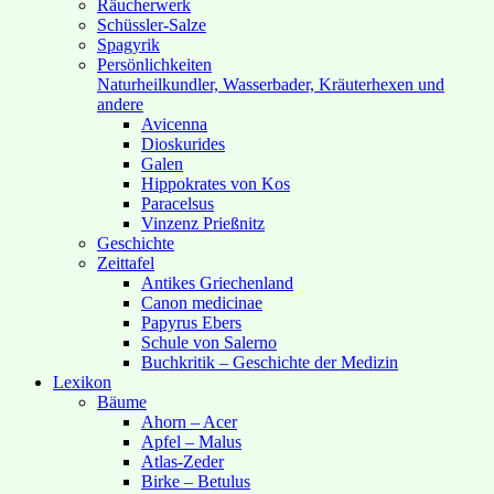
Räucherwerk
Schüssler-Salze
Spagyrik
Persönlichkeiten
Naturheilkundler, Wasserbader, Kräuterhexen und
andere
Avicenna
Dioskurides
Galen
Hippokrates von Kos
Paracelsus
Vinzenz Prießnitz
Geschichte
Zeittafel
Antikes Griechenland
Canon medicinae
Papyrus Ebers
Schule von Salerno
Buchkritik – Geschichte der Medizin
Lexikon
Bäume
Ahorn – Acer
Apfel – Malus
Atlas-Zeder
Birke – Betulus