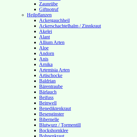
Zaunrübe
Giftnotruf
Heilpflanzen
Ackergauchheil
Ackerschachtelhalm / Zinnkraut
Akelei
Alant
Allium Arten
Aloe
Andorn
Anis
Arnika
Artemisia Arten
Artischocke
Baldrian
Bärentraube
Bärlauch
Beifuss
Beinwell
Benediktenkraut
Besenginster
Bibernelle
Blutwurz / Tormentill
Bockshornklee
Bohnenkraut