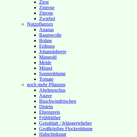
Ziest
Zistrose
Zitrone
Zwiebel
Nutzpflanzen
Ananas
Baumwolle
Bohne
Erdnuss
Johannisbeere
Mangold
Melde
Mispel
Sonnenblume
Tomate
noch mehr Pflanzen
Abelmoschus
Agave
Buschwindröschen
Disteln
Ehrenpreis
Frühblüher
Geissblatt / Jelängerjelieber
Großköpfige Flockenblume
Habichtskraut