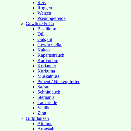
Reis
Roggen
Weizen
Pseudogetreide
Gewürze & Co
Basilikum
Dill
Galgant
Gewürznelke
Kakao
Kapernstrauch
Kardamom
Koriander
Kurkuma
Muskatnuss
Piment / Nelkenpfeffer
Safran
Schnittlauch
Sternanis
Tamarinde
Vanille
Zimt
Giftpflanzen
Alraune
Aronstab