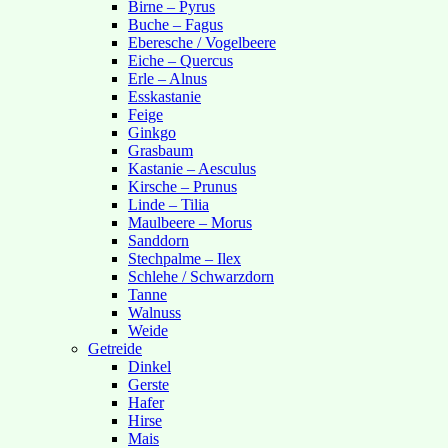
Birne – Pyrus
Buche – Fagus
Eberesche / Vogelbeere
Eiche – Quercus
Erle – Alnus
Esskastanie
Feige
Ginkgo
Grasbaum
Kastanie – Aesculus
Kirsche – Prunus
Linde – Tilia
Maulbeere – Morus
Sanddorn
Stechpalme – Ilex
Schlehe / Schwarzdorn
Tanne
Walnuss
Weide
Getreide
Dinkel
Gerste
Hafer
Hirse
Mais