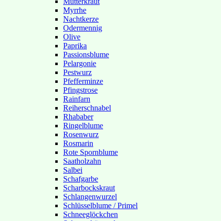
Mutterkraut
Myrrhe
Nachtkerze
Odermennig
Olive
Paprika
Passionsblume
Pelargonie
Pestwurz
Pfefferminze
Pfingstrose
Rainfarn
Reiherschnabel
Rhababer
Ringelblume
Rosenwurz
Rosmarin
Rote Spornblume
Saatholzahn
Salbei
Schafgarbe
Scharbockskraut
Schlangenwurzel
Schlüsselblume / Primel
Schneeglöckchen