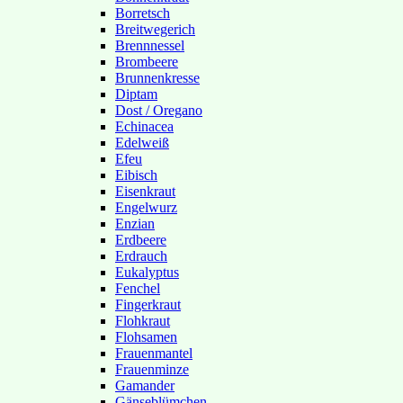
Borretsch
Breitwegerich
Brennnessel
Brombeere
Brunnenkresse
Diptam
Dost / Oregano
Echinacea
Edelweiß
Efeu
Eibisch
Eisenkraut
Engelwurz
Enzian
Erdbeere
Erdrauch
Eukalyptus
Fenchel
Fingerkraut
Flohkraut
Flohsamen
Frauenmantel
Frauenminze
Gamander
Gänseblümchen