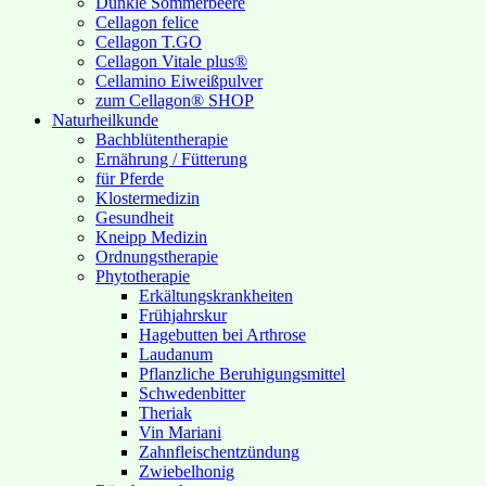
Dunkle Sommerbeere
Cellagon felice
Cellagon T.GO
Cellagon Vitale plus®
Cellamino Eiweißpulver
zum Cellagon® SHOP
Naturheilkunde
Bachblütentherapie
Ernährung / Fütterung
für Pferde
Klostermedizin
Gesundheit
Kneipp Medizin
Ordnungstherapie
Phytotherapie
Erkältungskrankheiten
Frühjahrskur
Hagebutten bei Arthrose
Laudanum
Pflanzliche Beruhigungsmittel
Schwedenbitter
Theriak
Vin Mariani
Zahnfleischentzündung
Zwiebelhonig