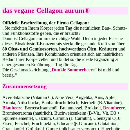
das vegane Cellagon aurum®
Offizielle Beschreibung der Firma Cellagon:
„Sie möchten Ihrem Körper jeden Tag die natürlichen Bau-, Schutz-
und Funktionsstoffe geben, die er braucht?
Dann ist Cellagon aurum die richtige Wahl. Denn in jeder Flasche
dieses Bioaktivstoff-Konzentrats steckt die gesunde Kraft von über
80 Obst- und Gemüsesorten, hochwertigen Ölen, Kräutern
und
anderen Pflanzen. Ihre Kombination orientiert sich am natürlichen
Bedarf Ihrer Körperzellen und bildet so die ideale Ergänzung zu
einer gesunden Ernährung – Tag für Tag.
Die Geschmacksrichtung „
Dunkle Sommerbeere
“ ist mild und
beerig.“
Zusammensetzung
Acerolakirsche (Vitamin C), Aloe Vera, Angelika, Anis, Apfel,
Aronia, Artischocke, Baobabfruchtfleisch, Bierhefe (B-Vitamine),
Blaubeere
, Borretschsamenöl, Brennnessel, Brokkoli,
Brombeere
,
Brombeeraroma (natürlich), Buchweizenkeim (B-Vit., Vit. D3 +
Spurenelemente), Calcium, Carnitin (L-Carnitin), Coenzym Q10,
Eisen, Fenchel, Fruchtpektin, Glucane (β-Glucane), Glutathion,
Granatapfel, Grünkohl, Gurke (milchsauer vergoren), Hagebutte,