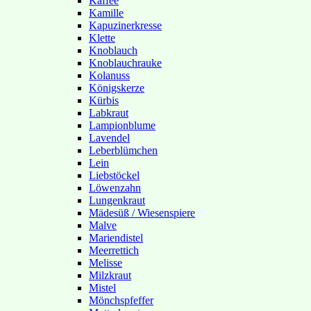
Kaffee
Kamille
Kapuzinerkresse
Klette
Knoblauch
Knoblauchrauke
Kolanuss
Königskerze
Kürbis
Labkraut
Lampionblume
Lavendel
Leberblümchen
Lein
Liebstöckel
Löwenzahn
Lungenkraut
Mädesüß / Wiesenspiere
Malve
Mariendistel
Meerrettich
Melisse
Milzkraut
Mistel
Mönchspfeffer