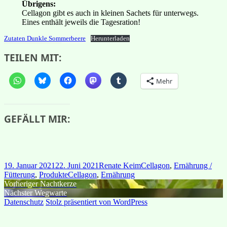
Übrigens:
Cellagon gibt es auch in kleinen Sachets für unterwegs.
Eines enthält jeweils die Tagesration!
Zutaten Dunkle Sommerbeere
Herunterladen
TEILEN MIT:
Mehr
GEFÄLLT MIR:
Veröffentlicht
Autor
Kategorien
19. Januar 2021
22. Juni 2021
Renate Keim
Cellagon
,
Ernährung /
am
Schlagwörter
Fütterung
,
Produkte
Cellagon
,
Ernährung
Beitragsnavigation
Vorheriger
Vorheriger
Nachtkerze
Nächster
Beitrag:
Nächster
Wegwarte
Beitrag:
Datenschutz
Stolz präsentiert von WordPress