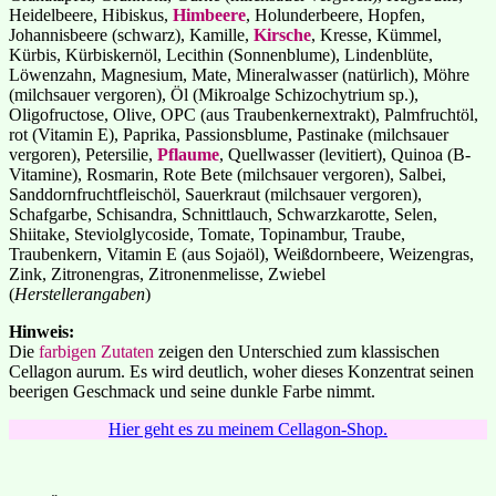
Heidelbeere, Hibiskus,
Himbeere
, Holunderbeere, Hopfen,
Johannisbeere (schwarz), Kamille,
Kirsche
, Kresse, Kümmel,
Kürbis, Kürbiskernöl, Lecithin (Sonnenblume), Lindenblüte,
Löwenzahn, Magnesium, Mate, Mineralwasser (natürlich), Möhre
(milchsauer vergoren), Öl (Mikroalge Schizochytrium sp.),
Oligofructose, Olive, OPC (aus Traubenkernextrakt), Palmfruchtöl,
rot (Vitamin E), Paprika, Passionsblume, Pastinake (milchsauer
vergoren), Petersilie,
Pflaume
, Quellwasser (levitiert), Quinoa (B-
Vitamine), Rosmarin, Rote Bete (milchsauer vergoren), Salbei,
Sanddornfruchtfleischöl, Sauerkraut (milchsauer vergoren),
Schafgarbe, Schisandra, Schnittlauch, Schwarzkarotte, Selen,
Shiitake, Steviolglycoside, Tomate, Topinambur, Traube,
Traubenkern, Vitamin E (aus Sojaöl), Weißdornbeere, Weizengras,
Zink, Zitronengras, Zitronenmelisse, Zwiebel
(
Herstellerangaben
)
Hinweis:
Die
farbigen Zutaten
zeigen den Unterschied zum klassischen
Cellagon aurum. Es wird deutlich, woher dieses Konzentrat seinen
beerigen Geschmack und seine dunkle Farbe nimmt.
Hier geht es zu meinem Cellagon-Shop.