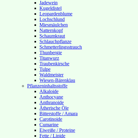
Jadewein
Kugeldistel
Leopardenblume
Lochschlund
Miesmäulchen
Natternkopf
Schaumkraut
Schlauchpflanze
Schmetterlingsstrauch
Thunbergie
Titanwurz
Traubenkirsche
Tulpe
Waldmeister
Wiesen-Bärenklau
Pflanzeninhaltsstoffe
Alkaloide
Anthocyane
Anthranoide
Ätherische Öle
Bitterstoffe / Amara
Carotinoide
Cumarine
Eiweiße / Proteine
Fette / Lipide