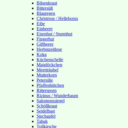
Bilsenkraut
Bittersüß
Blauregen
Christrose / Helleborus
Eibe
Einbeere
Eisenhut / Sturmhut
Fingerhut
Giftbeere
Herbstzeitlose
Koka
Küchenschelle
Maiglöckchen
Meerträubel
Mutterkorn
Petersilie
Pfaffenhütchen
Rittersporn
Rizinus / Wunderbaum
Salomonssiegel
Schöllkraut
Seidelbast
Stechapfel
Tabak
Tollkirsche