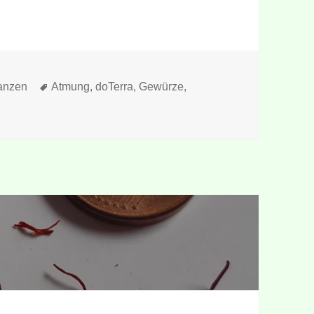
egorien
Schlagwörter
anzen
Atmung
,
doTerra
,
Gewürze
,