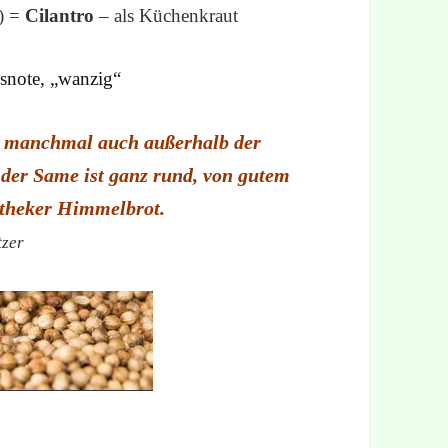
e) =
Cilantro
– als Küchenkraut
usnote, „wanzig“
d manchmal auch außerhalb der
, der Same ist ganz rund, von gutem
otheker Himmelbrot.
tzer