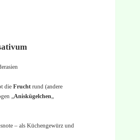
sativum
derasien
bt die
Frucht
rund (andere
ogen „
Aniskügelchen
„
rusnote – als Küchengewürz und