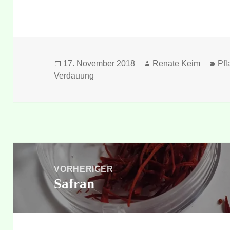
Veröffentlicht
Autor
Kat
17. November 2018
Renate Keim
Pfl
am
Verdauung
Beitragsnavigation
VORHERIGER
Safran
Vorheriger
Beitrag: