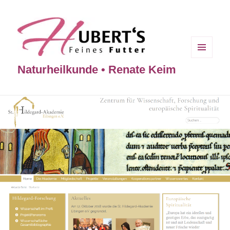
MENÜ
Naturheilkunde • Renate Keim
UND
WIDGETS