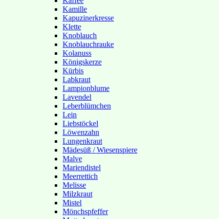
Kaffee
Kamille
Kapuzinerkresse
Klette
Knoblauch
Knoblauchrauke
Kolanuss
Königskerze
Kürbis
Labkraut
Lampionblume
Lavendel
Leberblümchen
Lein
Liebstöckel
Löwenzahn
Lungenkraut
Mädesüß / Wiesenspiere
Malve
Mariendistel
Meerrettich
Melisse
Milzkraut
Mistel
Mönchspfeffer