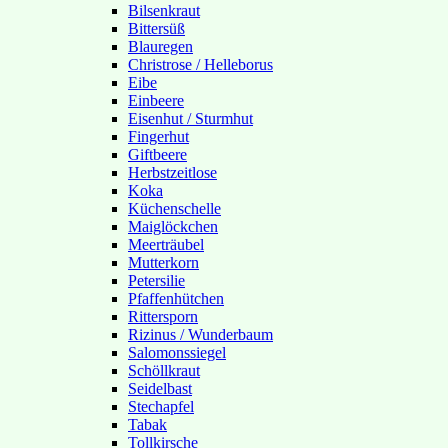
Bilsenkraut
Bittersüß
Blauregen
Christrose / Helleborus
Eibe
Einbeere
Eisenhut / Sturmhut
Fingerhut
Giftbeere
Herbstzeitlose
Koka
Küchenschelle
Maiglöckchen
Meerträubel
Mutterkorn
Petersilie
Pfaffenhütchen
Rittersporn
Rizinus / Wunderbaum
Salomonssiegel
Schöllkraut
Seidelbast
Stechapfel
Tabak
Tollkirsche