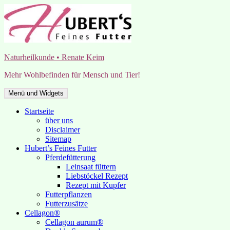
Zum
Inhalt
springen
Naturheilkunde • Renate Keim
Mehr Wohlbefinden für Mensch und Tier!
Menü und Widgets
Startseite
über uns
Disclaimer
Sitemap
Hubert’s Feines Futter
Pferdefütterung
Leinsaat füttern
Liebstöckel Rezept
Rezept mit Kupfer
Futterpflanzen
Futterzusätze
Cellagon®
Cellagon aurum®