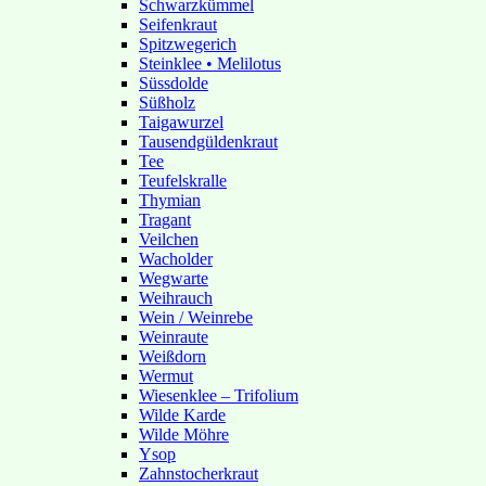
Schwarzkümmel
Seifenkraut
Spitzwegerich
Steinklee • Melilotus
Süssdolde
Süßholz
Taigawurzel
Tausendgüldenkraut
Tee
Teufelskralle
Thymian
Tragant
Veilchen
Wacholder
Wegwarte
Weihrauch
Wein / Weinrebe
Weinraute
Weißdorn
Wermut
Wiesenklee – Trifolium
Wilde Karde
Wilde Möhre
Ysop
Zahnstocherkraut