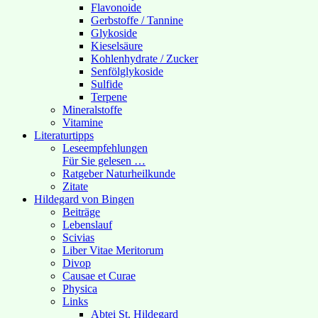
Flavonoide
Gerbstoffe / Tannine
Glykoside
Kieselsäure
Kohlenhydrate / Zucker
Senfölglykoside
Sulfide
Terpene
Mineralstoffe
Vitamine
Literaturtipps
Leseempfehlungen
Für Sie gelesen …
Ratgeber Naturheilkunde
Zitate
Hildegard von Bingen
Beiträge
Lebenslauf
Scivias
Liber Vitae Meritorum
Divop
Causae et Curae
Physica
Links
Abtei St. Hildegard