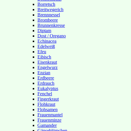
Borretsch
Breitwegerich
Brennnessel
Brombeere
Brunnenkresse
Diptam
Dost / Oregano
Echinacea
Edelweiß
Efeu
Eibisch
Eisenkraut
Engelwurz
Enzian
Erdbeere
Erdrauch
Eukalyptus
Fenchel
Fingerkraut
Flohkraut
Flohsamen
Frauenmantel
Frauenminze
Gamander
Gänseblümchen