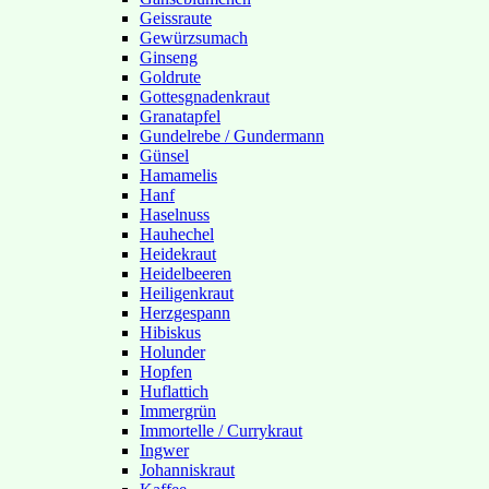
Geissraute
Gewürzsumach
Ginseng
Goldrute
Gottesgnadenkraut
Granatapfel
Gundelrebe / Gundermann
Günsel
Hamamelis
Hanf
Haselnuss
Hauhechel
Heidekraut
Heidelbeeren
Heiligenkraut
Herzgespann
Hibiskus
Holunder
Hopfen
Huflattich
Immergrün
Immortelle / Currykraut
Ingwer
Johanniskraut