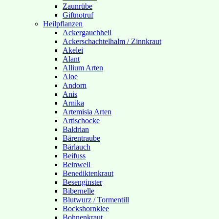
Zaunrübe
Giftnotruf
Heilpflanzen
Ackergauchheil
Ackerschachtelhalm / Zinnkraut
Akelei
Alant
Allium Arten
Aloe
Andorn
Anis
Arnika
Artemisia Arten
Artischocke
Baldrian
Bärentraube
Bärlauch
Beifuss
Beinwell
Benediktenkraut
Besenginster
Bibernelle
Blutwurz / Tormentill
Bockshornklee
Bohnenkraut