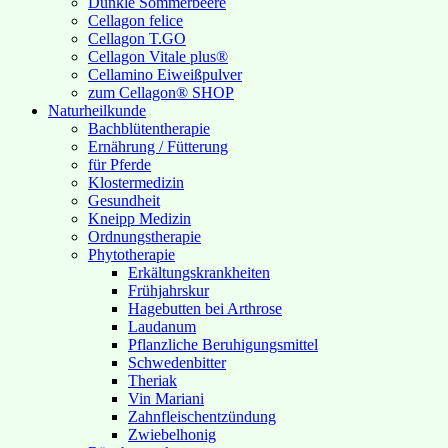
Dunkle Sommerbeere
Cellagon felice
Cellagon T.GO
Cellagon Vitale plus®
Cellamino Eiweißpulver
zum Cellagon® SHOP
Naturheilkunde
Bachblütentherapie
Ernährung / Fütterung
für Pferde
Klostermedizin
Gesundheit
Kneipp Medizin
Ordnungstherapie
Phytotherapie
Erkältungskrankheiten
Frühjahrskur
Hagebutten bei Arthrose
Laudanum
Pflanzliche Beruhigungsmittel
Schwedenbitter
Theriak
Vin Mariani
Zahnfleischentzündung
Zwiebelhonig