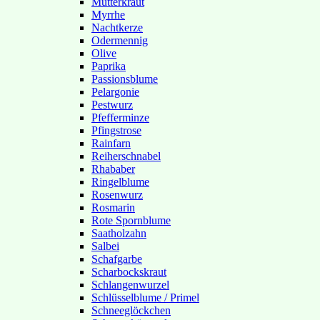
Mutterkraut
Myrrhe
Nachtkerze
Odermennig
Olive
Paprika
Passionsblume
Pelargonie
Pestwurz
Pfefferminze
Pfingstrose
Rainfarn
Reiherschnabel
Rhababer
Ringelblume
Rosenwurz
Rosmarin
Rote Spornblume
Saatholzahn
Salbei
Schafgarbe
Scharbockskraut
Schlangenwurzel
Schlüsselblume / Primel
Schneeglöckchen