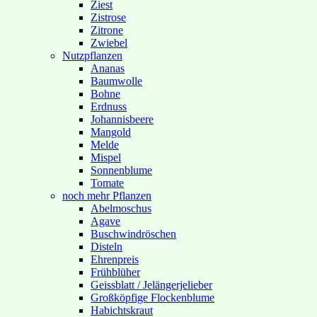
Ziest
Zistrose
Zitrone
Zwiebel
Nutzpflanzen
Ananas
Baumwolle
Bohne
Erdnuss
Johannisbeere
Mangold
Melde
Mispel
Sonnenblume
Tomate
noch mehr Pflanzen
Abelmoschus
Agave
Buschwindröschen
Disteln
Ehrenpreis
Frühblüher
Geissblatt / Jelängerjelieber
Großköpfige Flockenblume
Habichtskraut