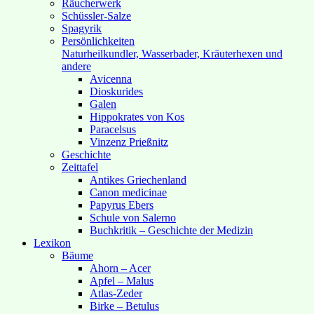
Räucherwerk
Schüssler-Salze
Spagyrik
Persönlichkeiten
Naturheilkundler, Wasserbader, Kräuterhexen und
andere
Avicenna
Dioskurides
Galen
Hippokrates von Kos
Paracelsus
Vinzenz Prießnitz
Geschichte
Zeittafel
Antikes Griechenland
Canon medicinae
Papyrus Ebers
Schule von Salerno
Buchkritik – Geschichte der Medizin
Lexikon
Bäume
Ahorn – Acer
Apfel – Malus
Atlas-Zeder
Birke – Betulus