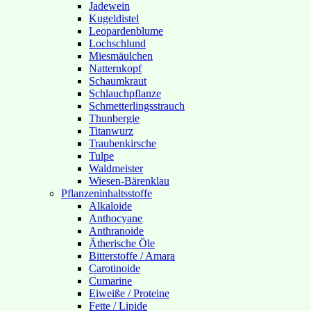
Jadewein
Kugeldistel
Leopardenblume
Lochschlund
Miesmäulchen
Natternkopf
Schaumkraut
Schlauchpflanze
Schmetterlingsstrauch
Thunbergie
Titanwurz
Traubenkirsche
Tulpe
Waldmeister
Wiesen-Bärenklau
Pflanzeninhaltsstoffe
Alkaloide
Anthocyane
Anthranoide
Ätherische Öle
Bitterstoffe / Amara
Carotinoide
Cumarine
Eiweiße / Proteine
Fette / Lipide