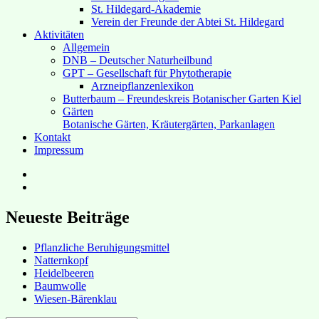
St. Hildegard-Akademie
Verein der Freunde der Abtei St. Hildegard
Aktivitäten
Allgemein
DNB – Deutscher Naturheilbund
GPT – Gesellschaft für Phytotherapie
Arzneipflanzenlexikon
Butterbaum – Freundeskreis Botanischer Garten Kiel
Gärten
Botanische Gärten, Kräutergärten, Parkanlagen
Kontakt
Impressum
Hubert’s
bei
Hubert’s
Facebook
bei
Instagram
Neueste Beiträge
Pflanzliche Beruhigungsmittel
Natternkopf
Heidelbeeren
Baumwolle
Wiesen-Bärenklau