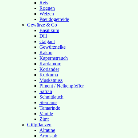
Reis
Roggen
Weizen
Pseudogetreide
Gewürze & Co
Basilikum
Dill
Galgant
Gewürznelke
Kakao
Kapernstrauch
Kardamom
Koriander
Kurkuma
Muskatnuss
Piment / Nelkenpfeffer
Safran
Schnittlauch
Sternanis
Tamarinde
Vanille
Zimt
Giftpflanzen
Alraune
Aronstab