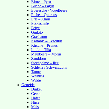
Birne – Pyrus
Buche – Fagus
Eberesche / Vogelbeere
Eiche – Quercus
Erle – Alnus
Esskastanie
Feige
Ginkgo
Grasbaum
Kastanie – Aesculus
Kirsche – Prunus
Linde – Tilia
Maulbeere – Morus
Sanddorn
Stechpalme – Ilex
Schlehe / Schwarzdorn
Tanne
Walnuss
Weide
Getreide
Dinkel
Gerste
Hafer
Hirse
Mais