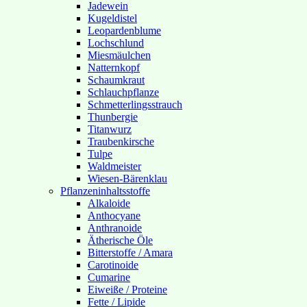
Jadewein
Kugeldistel
Leopardenblume
Lochschlund
Miesmäulchen
Natternkopf
Schaumkraut
Schlauchpflanze
Schmetterlingsstrauch
Thunbergie
Titanwurz
Traubenkirsche
Tulpe
Waldmeister
Wiesen-Bärenklau
Pflanzeninhaltsstoffe
Alkaloide
Anthocyane
Anthranoide
Ätherische Öle
Bitterstoffe / Amara
Carotinoide
Cumarine
Eiweiße / Proteine
Fette / Lipide