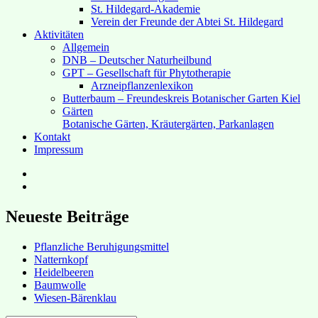
St. Hildegard-Akademie
Verein der Freunde der Abtei St. Hildegard
Aktivitäten
Allgemein
DNB – Deutscher Naturheilbund
GPT – Gesellschaft für Phytotherapie
Arzneipflanzenlexikon
Butterbaum – Freundeskreis Botanischer Garten Kiel
Gärten
Botanische Gärten, Kräutergärten, Parkanlagen
Kontakt
Impressum
Hubert’s
bei
Hubert’s
Facebook
bei
Instagram
Neueste Beiträge
Pflanzliche Beruhigungsmittel
Natternkopf
Heidelbeeren
Baumwolle
Wiesen-Bärenklau