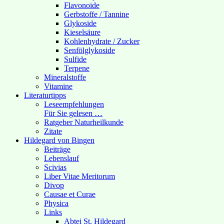
Flavonoide
Gerbstoffe / Tannine
Glykoside
Kieselsäure
Kohlenhydrate / Zucker
Senfölglykoside
Sulfide
Terpene
Mineralstoffe
Vitamine
Literaturtipps
Leseempfehlungen
Für Sie gelesen …
Ratgeber Naturheilkunde
Zitate
Hildegard von Bingen
Beiträge
Lebenslauf
Scivias
Liber Vitae Meritorum
Divop
Causae et Curae
Physica
Links
Abtei St. Hildegard