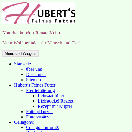
Zum
Inhalt
springen
Naturheilkunde • Renate Keim
Mehr Wohlbefinden für Mensch und Tier!
Menü und Widgets
Startseite
über uns
Disclaimer
Sitemap
Hubert’s Feines Futter
Pferdefütterung
Leinsaat füttern
Liebstöckel Rezept
Rezept mit Kupfer
Futterpflanzen
Futterzusätze
Cellagon®
Cellagon aurum®