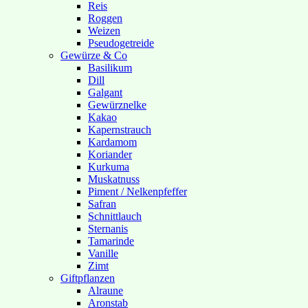
Reis
Roggen
Weizen
Pseudogetreide
Gewürze & Co
Basilikum
Dill
Galgant
Gewürznelke
Kakao
Kapernstrauch
Kardamom
Koriander
Kurkuma
Muskatnuss
Piment / Nelkenpfeffer
Safran
Schnittlauch
Sternanis
Tamarinde
Vanille
Zimt
Giftpflanzen
Alraune
Aronstab