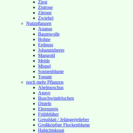
Ziest
Zistrose
Zitrone
Zwiebel
Nutzpflanzen
Ananas
Baumwolle
Bohne
Erdnuss
Johannisbeere
Mangold
Melde
Mispel
Sonnenblume
Tomate
noch mehr Pflanzen
Abelmoschus
Agave
Buschwindröschen
Disteln
Ehrenpreis
Frühblüher
Geissblatt / Jelängerjelieber
Großköpfige Flockenblume
Habichtskraut