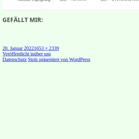
GEFÄLLT MIR:
Veröffentlicht
Originalgröße
20. Januar 2022
1653 × 2339
am
Beitragsnavigation
Veröffentlicht in
über uns
Datenschutz
Stolz präsentiert von WordPress