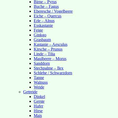
Birne – Pyrus
Buche – Fagus
Eberesche / Vogelbeere
Eiche – Quercus
Erle – Alnus
Esskastanie
Feige
Ginkgo
Grasbaum
Kastanie – Aesculus
Kirsche – Prunus
Linde – Tilia
Maulbeere – Morus
Sanddorn
Stechpalme – Ilex
Schlehe / Schwarzdorn
Tanne
Walnuss
Weide
Getreide
Dinkel
Gerste
Hafer
Hirse
Mais