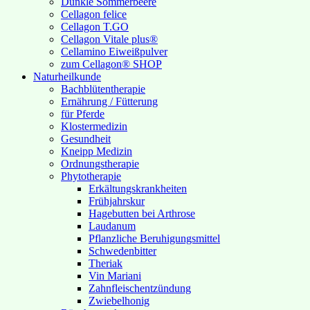
Dunkle Sommerbeere
Cellagon felice
Cellagon T.GO
Cellagon Vitale plus®
Cellamino Eiweißpulver
zum Cellagon® SHOP
Naturheilkunde
Bachblütentherapie
Ernährung / Fütterung
für Pferde
Klostermedizin
Gesundheit
Kneipp Medizin
Ordnungstherapie
Phytotherapie
Erkältungskrankheiten
Frühjahrskur
Hagebutten bei Arthrose
Laudanum
Pflanzliche Beruhigungsmittel
Schwedenbitter
Theriak
Vin Mariani
Zahnfleischentzündung
Zwiebelhonig