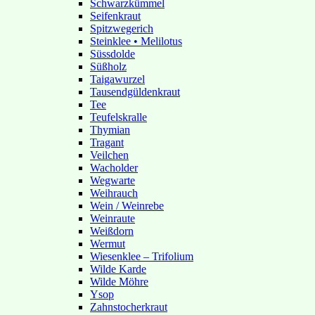
Schwarzkümmel
Seifenkraut
Spitzwegerich
Steinklee • Melilotus
Süssdolde
Süßholz
Taigawurzel
Tausendgüldenkraut
Tee
Teufelskralle
Thymian
Tragant
Veilchen
Wacholder
Wegwarte
Weihrauch
Wein / Weinrebe
Weinraute
Weißdorn
Wermut
Wiesenklee – Trifolium
Wilde Karde
Wilde Möhre
Ysop
Zahnstocherkraut