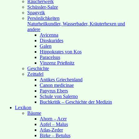
Räucherwerk
Schüssler-Salze
Spagyrik
Persönlichkeiten
Naturheilkundler, Wasserbader, Kräuterhexen und
andere
Avicenna
Dioskurides
Galen
Hippokrates von Kos
Paracelsus
Vinzenz Prießnitz
Geschichte
Zeittafel
Antikes Griechenland
Canon medicinae
Papyrus Ebers
Schule von Salerno
Buchkritik – Geschichte der Medizin
Lexikon
Bäume
Ahorn – Acer
Apfel – Malus
Atlas-Zeder
Birke – Betulus