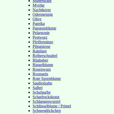
Mutterkraut
Myrrhe
Nachtkerze
Odermennig
Olive
Paprika
Passionsblume
Pelargonie
Pestwurz
Pfefferminze
Pfingstrose
Rainfarn
Reiherschnabel
Rhababer
Ringelblume
Rosenwurz
Rosmarin
Rote Spornblume
Saatholzahn
Salbei
Schafgarbe
Scharbockskraut
Schlangenwurzel
Schlüsselblume / Primel
Schneeglöckchen