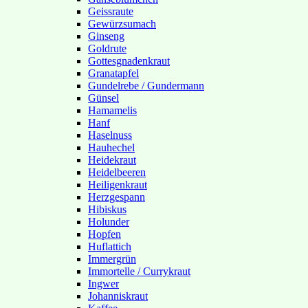
Geissraute
Gewürzsumach
Ginseng
Goldrute
Gottesgnadenkraut
Granatapfel
Gundelrebe / Gundermann
Günsel
Hamamelis
Hanf
Haselnuss
Hauhechel
Heidekraut
Heidelbeeren
Heiligenkraut
Herzgespann
Hibiskus
Holunder
Hopfen
Huflattich
Immergrün
Immortelle / Currykraut
Ingwer
Johanniskraut