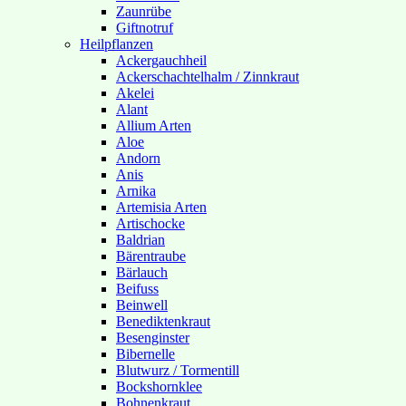
Zaunrübe
Giftnotruf
Heilpflanzen
Ackergauchheil
Ackerschachtelhalm / Zinnkraut
Akelei
Alant
Allium Arten
Aloe
Andorn
Anis
Arnika
Artemisia Arten
Artischocke
Baldrian
Bärentraube
Bärlauch
Beifuss
Beinwell
Benediktenkraut
Besenginster
Bibernelle
Blutwurz / Tormentill
Bockshornklee
Bohnenkraut