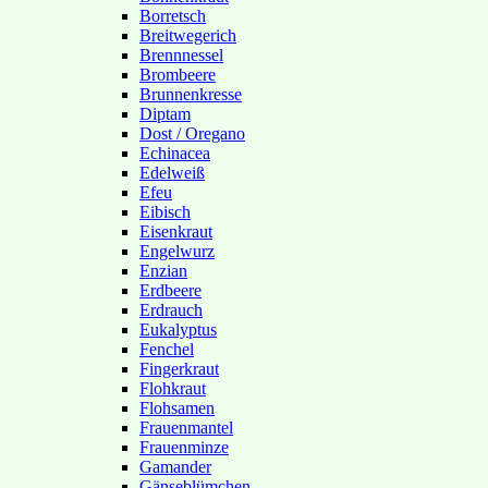
Borretsch
Breitwegerich
Brennnessel
Brombeere
Brunnenkresse
Diptam
Dost / Oregano
Echinacea
Edelweiß
Efeu
Eibisch
Eisenkraut
Engelwurz
Enzian
Erdbeere
Erdrauch
Eukalyptus
Fenchel
Fingerkraut
Flohkraut
Flohsamen
Frauenmantel
Frauenminze
Gamander
Gänseblümchen