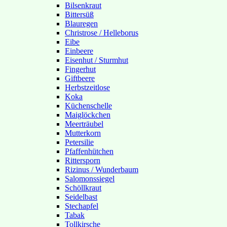
Bilsenkraut
Bittersüß
Blauregen
Christrose / Helleborus
Eibe
Einbeere
Eisenhut / Sturmhut
Fingerhut
Giftbeere
Herbstzeitlose
Koka
Küchenschelle
Maiglöckchen
Meerträubel
Mutterkorn
Petersilie
Pfaffenhütchen
Rittersporn
Rizinus / Wunderbaum
Salomonssiegel
Schöllkraut
Seidelbast
Stechapfel
Tabak
Tollkirsche