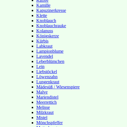
Kaffee
Kamille
Kapuzinerkresse
Klette
Knoblauch
Knoblauchrauke
Kolanuss
Königskerze
Kürbis
Labkraut
Lampionblume
Lavendel
Leberblümchen
Lein
Liebstöckel
Löwenzahn
Lungenkraut
Mädesüß / Wiesenspiere
Malve
Mariendistel
Meerrettich
Melisse
Milzkraut
Mistel
Mönchspfeffer