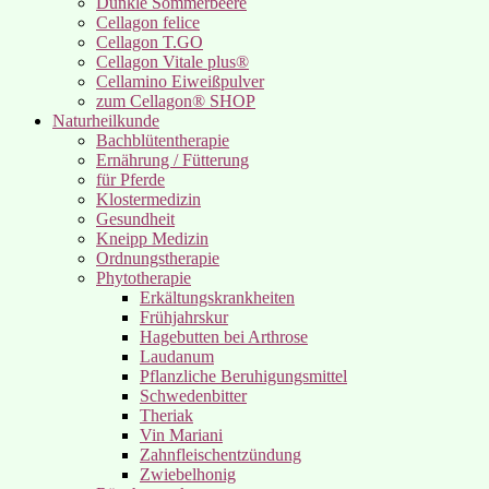
Dunkle Sommerbeere
Cellagon felice
Cellagon T.GO
Cellagon Vitale plus®
Cellamino Eiweißpulver
zum Cellagon® SHOP
Naturheilkunde
Bachblütentherapie
Ernährung / Fütterung
für Pferde
Klostermedizin
Gesundheit
Kneipp Medizin
Ordnungstherapie
Phytotherapie
Erkältungskrankheiten
Frühjahrskur
Hagebutten bei Arthrose
Laudanum
Pflanzliche Beruhigungsmittel
Schwedenbitter
Theriak
Vin Mariani
Zahnfleischentzündung
Zwiebelhonig