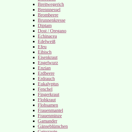
Breitwegerich
Brennnessel
Brombeere
Brunnenkresse
Diptam
Dost / Oregano
Echinacea
Edelweiß
Efeu
Eibisch
Eisenkraut
Engelwurz
Enzian
Erdbeere
Erdrauch
Eukalyptus
Fenchel
Fingerkraut
Flohkraut
Flohsamen
Frauenmantel
Frauenminze
Gamander
Gänseblümchen
Geissraute