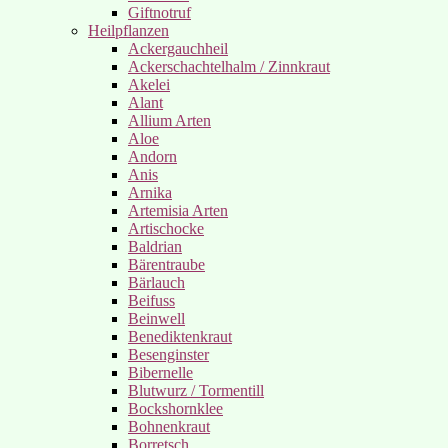
Giftnotruf
Heilpflanzen
Ackergauchheil
Ackerschachtelhalm / Zinnkraut
Akelei
Alant
Allium Arten
Aloe
Andorn
Anis
Arnika
Artemisia Arten
Artischocke
Baldrian
Bärentraube
Bärlauch
Beifuss
Beinwell
Benediktenkraut
Besenginster
Bibernelle
Blutwurz / Tormentill
Bockshornklee
Bohnenkraut
Borretsch