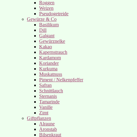
Roggen
Weizen
Pseudogetreide
Gewürze & Co
Basilikum
Dill
Galgant
Gewürznelke
Kakao
Kapernstrauch
Kardamom
Koriander
Kurkuma
Muskatnuss
Piment / Nelkenpfeffer
Safran
Schnittlauch
Sternanis
Tamarinde
Vanille
Zimt
Giftpflanzen
Alraune
Aronstab
Bilsenkraut