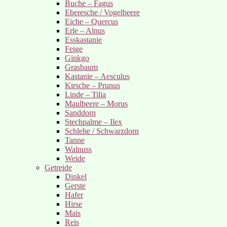
Buche – Fagus
Eberesche / Vogelbeere
Eiche – Quercus
Erle – Alnus
Esskastanie
Feige
Ginkgo
Grasbaum
Kastanie – Aesculus
Kirsche – Prunus
Linde – Tilia
Maulbeere – Morus
Sanddorn
Stechpalme – Ilex
Schlehe / Schwarzdorn
Tanne
Walnuss
Weide
Getreide
Dinkel
Gerste
Hafer
Hirse
Mais
Reis