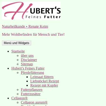
Zum
Inhalt
springen
Naturheilkunde • Renate Keim
Mehr Wohlbefinden für Mensch und Tier!
Menü und Widgets
Startseite
über uns
Disclaimer
Sitemap
Hubert’s Feines Futter
Pferdefütterung
Leinsaat füttern
Liebstöckel Rezept
Rezept mit Kupfer
Futterpflanzen
Futterzusätze
Cellagon®
Cellagon aurum®