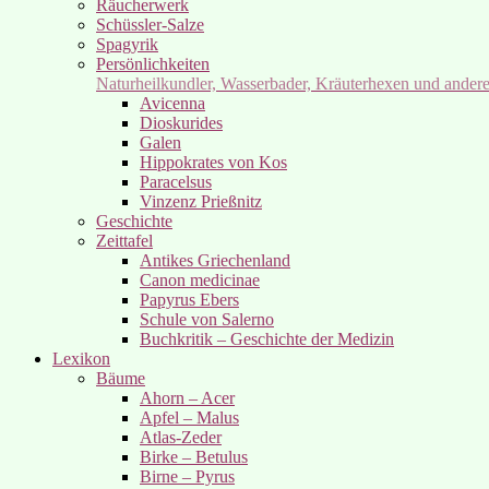
Räucherwerk
Schüssler-Salze
Spagyrik
Persönlichkeiten
Naturheilkundler, Wasserbader, Kräuterhexen und ander
Avicenna
Dioskurides
Galen
Hippokrates von Kos
Paracelsus
Vinzenz Prießnitz
Geschichte
Zeittafel
Antikes Griechenland
Canon medicinae
Papyrus Ebers
Schule von Salerno
Buchkritik – Geschichte der Medizin
Lexikon
Bäume
Ahorn – Acer
Apfel – Malus
Atlas-Zeder
Birke – Betulus
Birne – Pyrus